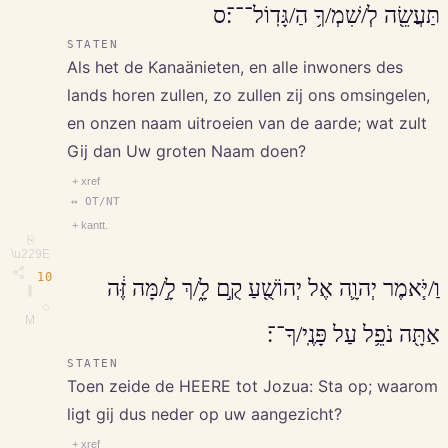
תַּעֲשֵׂ֖ה לְ/שִׁמְ/ךָ֥ הַ/גָּדֽוֹל־־־׃ס
STATEN
Als het de Kanaänieten, en alle inwoners des
lands horen zullen, zo zullen zij ons omsingelen,
en onzen naam uitroeien van de aarde; wat zult
Gij dan Uw groten Naam doen?
+ xref
↔ OT/NT
+ kantt.
⎘
\u229E
10
וַ/יֹּ֧אמֶר יְהוָ֛ה אֶל יְהוֹשֻׁ֖עַ קֻ֣ם לָ֑/ךְ לָ֣/מָּה זֶּ֔ה
∥
◇
M
אַתָּ֖ה נֹפֵ֥ל עַל פָּנֶֽי/ךָ־־׃
STATEN
Toen zeide de HEERE tot Jozua: Sta op; waarom
ligt gij dus neder op uw aangezicht?
+ xref