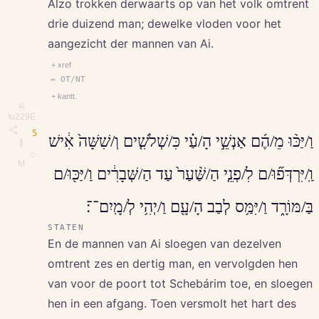
Alzo trokken derwaarts op van het volk omtrent
drie duizend man; dewelke vloden voor het
aangezicht der mannen van Ai.
+ xref
↔ OT/NT
+ kantt.
⎘
\u229E
5
וַ/יַּכּ֨וּ מֵ/הֶ֜ם אַנְשֵׁ֣י הָ/עַ֗י כִּ/שְׁלֹשִׁ֤ים וְ/שִׁשָּׁה֙ אִ֔ישׁ
∥
◇
M
וַֽ/יִּרְדְּפ֞וּ/ם לִ/פְנֵ֤י הַ/שַּׁ֨עַר֙ עַד הַ/שְּׁבָרִ֔ים וַ/יַּכּ֖וּ/ם
בַּ/מּוֹרָ֑ד וַ/יִּמַּ֥ס לְבַב הָ/עָ֖ם וַ/יְהִ֥י לְ/מָֽיִם־־׃
STATEN
En de mannen van Ai sloegen van dezelven
omtrent zes en dertig man, en vervolgden hen
van voor de poort tot Schebárim toe, en sloegen
hen in een afgang. Toen versmolt het hart des