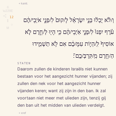
+ kantt.
⎘
\u229E
12
וְ/לֹ֨א יֻכְל֜וּ בְּנֵ֣י יִשְׂרָאֵ֗ל לָ/קוּם֙ לִ/פְנֵ֣י אֹיְבֵי/הֶ֔ם
∥
◇
M
עֹ֗רֶף יִפְנוּ֙ לִ/פְנֵ֣י אֹֽיְבֵי/הֶ֔ם כִּ֥י הָי֖וּ לְ/חֵ֑רֶם לֹ֤א
אוֹסִיף֙ לִֽ/הְי֣וֹת עִמָּ/כֶ֔ם אִם לֹ֥א תַשְׁמִ֛ידוּ
הַ/חֵ֖רֶם מִֽ/קִּרְבְּ/כֶֽם־׃
STATEN
Daarom zullen de kinderen Israëls niet kunnen
bestaan voor het aangezicht hunner vijanden; zij
zullen den nek voor het aangezicht hunner
vijanden keren; want zij zijn in den ban. Ik zal
voortaan niet meer met ulieden zijn, tenzij gij
den ban uit het midden van ulieden verdelgt.
+ xref