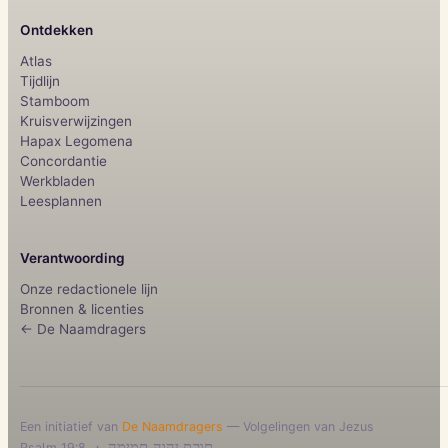
Ontdekken
Atlas
Tijdlijn
Stamboom
Kruisverwijzingen
Hapax Legomena
Concordantie
Werkbladen
Leesplannen
Verantwoording
Onze redactionele lijn
Bronnen & licenties
← De Naamdragers
Een initiatief van
De Naamdragers
— Volgelingen van Jezus
·
תורת יהוה תמימה
Psalm 19:8