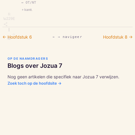
↔ OT/NT
+ kantt.
⎘
\u229E
∥
◇
← Hoofdstuk
6
Hoofdstuk
8
→
← → navigeer
M
OP DE NAAMDRAGERS
Blogs over
Jozua
7
Nog geen artikelen die specifiek naar
Jozua
7
verwijzen.
Zoek toch op de hoofdsite →