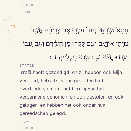
↔ OT/NT
+ kantt.
⎘
\u229E
11
חָטָא֙ יִשְׂרָאֵ֔ל וְ/גַם֙ עָבְר֣וּ אֶת בְּרִיתִ֔/י אֲשֶׁ֥ר
∥
◇
M
צִוִּ֖יתִי אוֹתָ֑/ם וְ/גַ֤ם לָֽקְחוּ֙ מִן הַ/חֵ֔רֶם וְ/גַ֤ם גָּֽנְבוּ֙
וְ/גַ֣ם כִּֽחֲשׁ֔וּ וְ/גַ֖ם שָׂ֥מוּ בִ/כְלֵי/הֶֽם־־׃
STATEN
Israël heeft gezondigd; en zij hebben ook Mijn
verbond, hetwelk Ik hun geboden had,
overtreden; en ook hebben zij van het
verbannene genomen, en ook gestolen, en ook
gelogen, en hebben het ook onder hun
gereedschap gelegd.
+ xref
↔ OT/NT