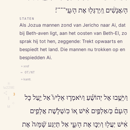
הָ/אֲנָשִׁ֔ים וַֽ/יְרַגְּל֖וּ אֶת הָ/עָֽי־־־־׃
STATEN
Als Jozua mannen zond van Jericho naar Ai, dat
bij Beth-aven ligt, aan het oosten van Beth-El, zo
sprak hij tot hen, zeggende: Trekt opwaarts en
bespiedt het land. Die mannen nu trokken op en
bespiedden Ai.
+ xref
↔ OT/NT
+ kantt.
⎘
\u229E
3
וַ/יָּשֻׁ֣בוּ אֶל יְהוֹשֻׁ֗עַ וַ/יֹּאמְר֣וּ אֵלָי/ו֮ אַל יַ֣עַל כָּל
∥
◇
M
הָ/עָם֒ כְּ/אַלְפַּ֣יִם אִ֗ישׁ א֚וֹ כִּ/שְׁלֹ֣שֶׁת אֲלָפִ֣ים
אִ֔ישׁ יַעֲל֖וּ וְ/יַכּ֣וּ אֶת הָ/עָ֑י אַל תְּיַגַּע שָׁ֨מָּ/ה֙ אֶת