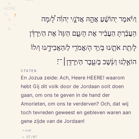
⎘
\u229E
7
וַ/יֹּ֨אמֶר יְהוֹשֻׁ֜עַ אֲהָ֣הּ אֲדֹנָ֣/י יְהוִ֗ה לָ֠/מָה
∥
◇
M
הֵעֲבַ֨רְתָּ הַעֲבִ֜יר אֶת הָ/עָ֤ם הַ/זֶּה֙ אֶת הַ/יַּרְדֵּ֔ן
לָ/תֵ֥ת אֹתָ֛/נוּ בְּ/יַ֥ד הָ/אֱמֹרִ֖י לְ/הַאֲבִידֵ֑/נוּ וְ/לוּ֙
הוֹאַ֣לְנוּ וַ/נֵּ֔שֶׁב בְּ/עֵ֖בֶר הַ/יַּרְדֵּֽן׀־־׃
STATEN
En Jozua zeide: Ach, Heere HEERE! waarom
hebt Gij dit volk door de Jordaan ooit doen
gaan, om ons te geven in de hand der
Amorieten, om ons te verderven? Och, dat wij
toch tevreden geweest en gebleven waren aan
gene zijde van de Jordaan!
+ xref
↔ OT/NT