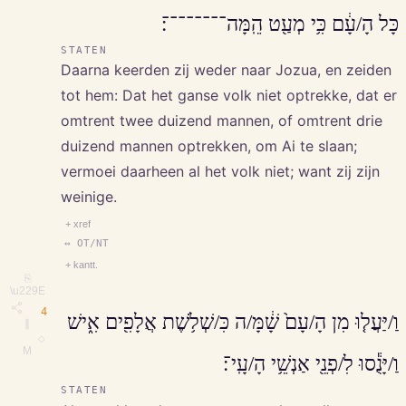
כָּל הָ/עָ֔ם כִּ֥י מְעַ֖ט הֵֽמָּה־־־־־־־־׃
STATEN
Daarna keerden zij weder naar Jozua, en zeiden
tot hem: Dat het ganse volk niet optrekke, dat er
omtrent twee duizend mannen, of omtrent drie
duizend mannen optrekken, om Ai te slaan;
vermoei daarheen al het volk niet; want zij zijn
weinige.
+ xref
↔ OT/NT
+ kantt.
⎘
\u229E
4
וַ/יַּעֲל֤וּ מִן הָ/עָם֙ שָׁ֔מָּ/ה כִּ/שְׁלֹ֥שֶׁת אֲלָפִ֖ים אִ֑ישׁ
∥
◇
M
וַ/יָּנֻ֕סוּ לִ/פְנֵ֖י אַנְשֵׁ֥י הָ/עָֽי־׃
STATEN