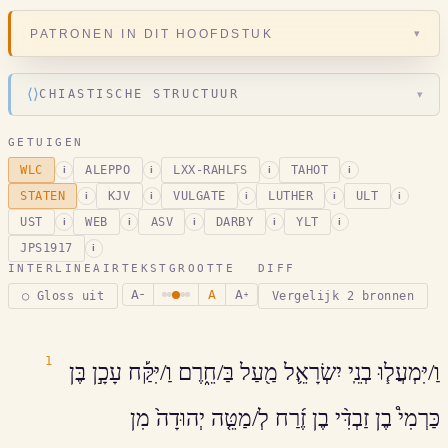
▾
PATRONEN IN DIT HOOFDSTUK
⟨⟩
CHIASTISCHE STRUCTUUR
▾
GETUIGEN
WLC
ALEPPO
LXX-RAHLFS
TAHOT
i
i
i
i
STATEN
KJV
VULGATE
LUTHER
ULT
i
i
i
i
i
UST
WEB
ASV
DARBY
YLT
i
i
i
i
i
JPS1917
i
INTERLINEAIR
TEKSTGROOTTE
DIFF
A
A
A
○ Gloss uit
Vergelijk 2 bronnen
−
+
1
וַ/יִּמְעֲל֧וּ בְנֵֽי יִשְׂרָאֵ֛ל מַ֖עַל בַּ/חֵ֑רֶם וַ/יִּקַּ֡ח עָכָ֣ן בֶּן
כַּרְמִי֩ בֶן זַבְדִּ֨י בֶן זֶ֜רַח לְ/מַטֵּ֤ה יְהוּדָה֙ מִן