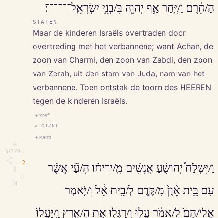
הַ/חֵ֔רֶם וַ/יִּֽחַר אַ֥ף יְהוָ֖ה בִּ/בְנֵ֥י יִשְׂרָאֵֽל־־־־־־׃
STATEN
Maar de kinderen Israëls overtraden door
overtreding met het verbannene; want Achan, de
zoon van Charmi, den zoon van Zabdi, den zoon
van Zerah, uit den stam van Juda, nam van het
verbannene. Toen ontstak de toorn des HEEREN
tegen de kinderen Israëls.
+ xref
↔ OT/NT
+ kantt.
⎘
\u229E
2
וַ/יִּשְׁלַח֩ יְהוֹשֻׁ֨עַ אֲנָשִׁ֜ים מִֽ/ירִיח֗וֹ הָ/עַ֞י אֲשֶׁ֨ר
∥
◇
M
עִם בֵּ֥ית אָ֨וֶן֙ מִ/קֶּ֣דֶם לְ/בֵֽית אֵ֔ל וַ/יֹּ֤אמֶר
אֲלֵי/הֶם֙ לֵ/אמֹ֔ר עֲל֖וּ וְ/רַגְּל֣וּ אֶת הָ/אָ֑רֶץ וַֽ/יַּעֲלוּ֙