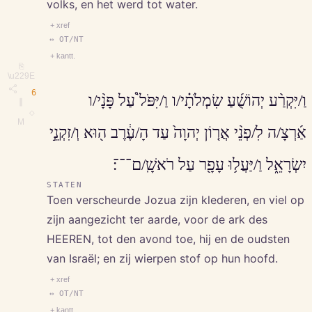
volks, en het werd tot water.
+ xref
↔ OT/NT
+ kantt.
⎘
\u229E
6
וַ/יִּקְרַ֨ע יְהוֹשֻׁ֜עַ שִׂמְלֹתָ֗י/ו וַ/יִּפֹּל֩ עַל פָּנָ֨י/ו
∥
◇
M
אַ֜רְצָ/ה לִ/פְנֵ֨י אֲר֤וֹן יְהוָה֙ עַד הָ/עֶ֔רֶב ה֖וּא וְ/זִקְנֵ֣י
יִשְׂרָאֵ֑ל וַ/יַּעֲל֥וּ עָפָ֖ר עַל רֹאשָֽׁ/ם־־־׃
STATEN
Toen verscheurde Jozua zijn klederen, en viel op
zijn aangezicht ter aarde, voor de ark des
HEEREN, tot den avond toe, hij en de oudsten
van Israël; en zij wierpen stof op hun hoofd.
+ xref
↔ OT/NT
+ kantt.