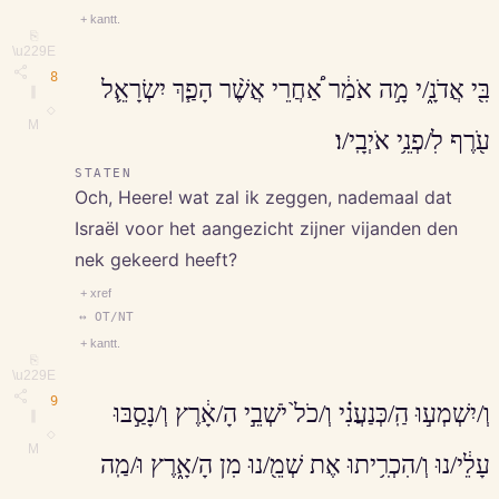
+ kantt.
⎘
\u229E
8
בִּ֖י אֲדֹנָ֑/י מָ֣ה אֹמַ֔ר אַ֠חֲרֵי אֲשֶׁ֨ר הָפַ֧ךְ יִשְׂרָאֵ֛ל
∥
◇
M
עֹ֖רֶף לִ/פְנֵ֥י אֹיְבָֽי/ו׃
STATEN
Och, Heere! wat zal ik zeggen, nademaal dat
Israël voor het aangezicht zijner vijanden den
nek gekeerd heeft?
+ xref
↔ OT/NT
+ kantt.
⎘
\u229E
9
וְ/יִשְׁמְע֣וּ הַֽ/כְּנַעֲנִ֗י וְ/כֹל֙ יֹשְׁבֵ֣י הָ/אָ֔רֶץ וְ/נָסַ֣בּוּ
∥
◇
M
עָלֵ֔י/נוּ וְ/הִכְרִ֥יתוּ אֶת שְׁמֵ֖/נוּ מִן הָ/אָ֑רֶץ וּ/מַֽה