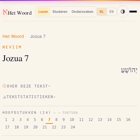
א
Het Woord
Lezen
Studeren
Onderzoeken
NL
EN
Het Woord
·
Jozua
7
NEVIIM
Jozua
7
יְהוֹשֻׁעַ
Ⓘ
OVER DEZE TEKST
▾
TEKSTSTATISTIEKEN
▾
HOOFDSTUKKEN (
24
)
← → TOETSEN
1
2
3
4
5
6
7
8
9
10
11
12
13
14
15
16
17
18
19
20
21
22
23
24