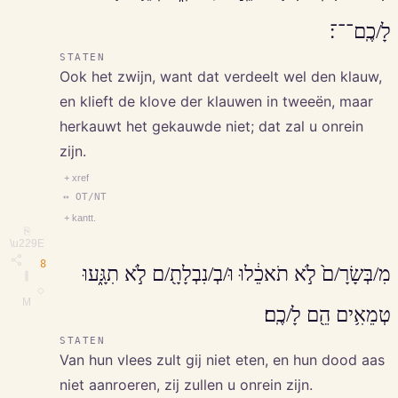
לָ/כֶֽם־־־׃
STATEN
Ook het zwijn, want dat verdeelt wel den klauw,
en klieft de klove der klauwen in tweeën, maar
herkauwt het gekauwde niet; dat zal u onrein
zijn.
+ xref
↔ OT/NT
+ kantt.
⎘
\u229E
8
מִ/בְּשָׂרָ/ם֙ לֹ֣א תֹאכֵ֔לוּ וּ/בְ/נִבְלָתָ֖/ם לֹ֣א תִגָּ֑עוּ
∥
◇
M
טְמֵאִ֥ים הֵ֖ם לָ/כֶֽם׃
STATEN
Van hun vlees zult gij niet eten, en hun dood aas
niet aanroeren, zij zullen u onrein zijn.