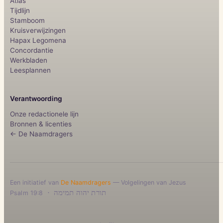
Atlas
Tijdlijn
Stamboom
Kruisverwijzingen
Hapax Legomena
Concordantie
Werkbladen
Leesplannen
Verantwoording
Onze redactionele lijn
Bronnen & licenties
← De Naamdragers
Een initiatief van
De Naamdragers
— Volgelingen van Jezus
·
תורת יהוה תמימה
Psalm 19:8