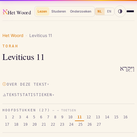
א
Het Woord
Lezen
Studeren
Onderzoeken
NL
EN
Het Woord
·
Leviticus
11
TORAH
Leviticus
11
וַיִּקְרָא
Ⓘ
OVER DEZE TEKST
▾
TEKSTSTATISTIEKEN
▾
HOOFDSTUKKEN (
27
)
← → TOETSEN
1
2
3
4
5
6
7
8
9
10
11
12
13
14
15
16
17
18
19
20
21
22
23
24
25
26
27