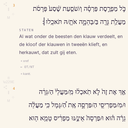
3
כֹּ֣ל מַפְרֶ֣סֶת פַּרְסָ֗ה וְ/שֹׁסַ֤עַת שֶׁ֨סַע֙ פְּרָסֹ֔ת
∥
◇
M
מַעֲלַ֥ת גֵּרָ֖ה בַּ/בְּהֵמָ֑ה אֹתָ֖/הּ תֹּאכֵֽלוּ׀׃
STATEN
Al wat onder de beesten den klauw verdeelt, en
de kloof der klauwen in tweeën klieft, en
herkauwt, dat zult gij eten.
+ xref
↔ OT/NT
+ kantt.
⎘
\u229E
4
אַ֤ךְ אֶת זֶה֙ לֹ֣א תֹֽאכְל֔וּ מִֽ/מַּעֲלֵי֙ הַ/גֵּרָ֔ה
∥
◇
M
וּ/מִ/מַּפְרִיסֵ֖י הַ/פַּרְסָ֑ה אֶֽת הַ֠/גָּמָל כִּֽי מַעֲלֵ֨ה
גֵרָ֜ה ה֗וּא וּ/פַרְסָה֙ אֵינֶ֣/נּוּ מַפְרִ֔יס טָמֵ֥א ה֖וּא