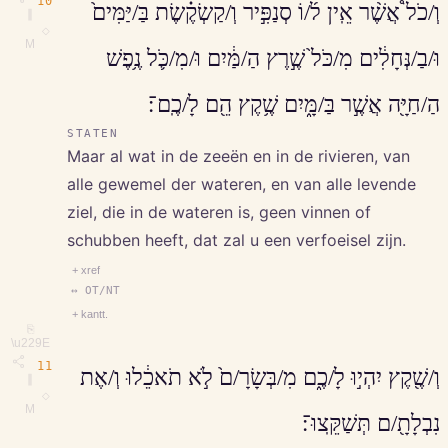
10
וְ/כֹל֩ אֲשֶׁ֨ר אֵֽין ל֜/וֹ סְנַפִּ֣יר וְ/קַשְׂקֶ֗שֶׂת בַּ/יַּמִּים֙
∥
◇
M
וּ/בַ/נְּחָלִ֔ים מִ/כֹּל֙ שֶׁ֣רֶץ הַ/מַּ֔יִם וּ/מִ/כֹּ֛ל נֶ֥פֶשׁ
הַ/חַיָּ֖ה אֲשֶׁ֣ר בַּ/מָּ֑יִם שֶׁ֥קֶץ הֵ֖ם לָ/כֶֽם־׃
STATEN
Maar al wat in de zeeën en in de rivieren, van
alle gewemel der wateren, en van alle levende
ziel, die in de wateren is, geen vinnen of
schubben heeft, dat zal u een verfoeisel zijn.
+ xref
↔ OT/NT
+ kantt.
⎘
\u229E
11
וְ/שֶׁ֖קֶץ יִהְי֣וּ לָ/כֶ֑ם מִ/בְּשָׂרָ/ם֙ לֹ֣א תֹאכֵ֔לוּ וְ/אֶת
∥
◇
M
נִבְלָתָ֖/ם תְּשַׁקֵּֽצוּ־׃