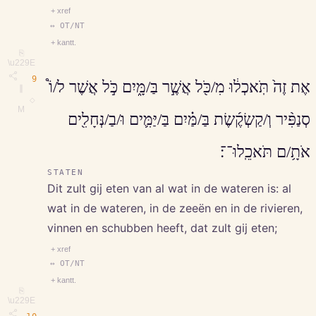
+ xref
↔ OT/NT
+ kantt.
⎘
\u229E
9
אֶת זֶה֙ תֹּֽאכְל֔וּ מִ/כֹּ֖ל אֲשֶׁ֣ר בַּ/מָּ֑יִם כֹּ֣ל אֲשֶׁר ל/וֹ֩
∥
◇
M
סְנַפִּ֨יר וְ/קַשְׂקֶ֜שֶׂת בַּ/מַּ֗יִם בַּ/יַּמִּ֛ים וּ/בַ/נְּחָלִ֖ים
אֹתָ֥/ם תֹּאכֵֽלוּ־־׃
STATEN
Dit zult gij eten van al wat in de wateren is: al
wat in de wateren, in de zeeën en in de rivieren,
vinnen en schubben heeft, dat zult gij eten;
+ xref
↔ OT/NT
+ kantt.
⎘
\u229E