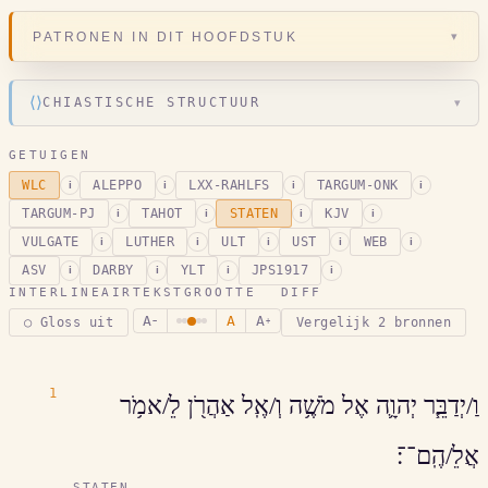
▾
PATRONEN IN DIT HOOFDSTUK
⟨⟩
CHIASTISCHE STRUCTUUR
▾
GETUIGEN
WLC
ALEPPO
LXX-RAHLFS
TARGUM-ONK
i
i
i
i
TARGUM-PJ
TAHOT
STATEN
KJV
i
i
i
i
VULGATE
LUTHER
ULT
UST
WEB
i
i
i
i
i
ASV
DARBY
YLT
JPS1917
i
i
i
i
INTERLINEAIR
TEKSTGROOTTE
DIFF
A
A
A
○ Gloss uit
Vergelijk 2 bronnen
−
+
1
וַ/יְדַבֵּ֧ר יְהוָ֛ה אֶל מֹשֶׁ֥ה וְ/אֶֽל אַהֲרֹ֖ן לֵ/אמֹ֥ר
אֲלֵ/הֶֽם־־׃
STATEN