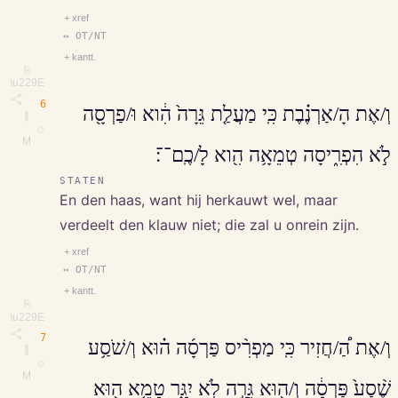
+ xref
↔ OT/NT
+ kantt.
⎘
\u229E
6
וְ/אֶת הָ/אַרְנֶ֗בֶת כִּֽי מַעֲלַ֤ת גֵּרָה֙ הִ֔וא וּ/פַרְסָ֖ה
∥
◇
M
לֹ֣א הִפְרִ֑יסָה טְמֵאָ֥ה הִ֖וא לָ/כֶֽם־־׃
STATEN
En den haas, want hij herkauwt wel, maar
verdeelt den klauw niet; die zal u onrein zijn.
+ xref
↔ OT/NT
+ kantt.
⎘
\u229E
7
וְ/אֶת הַ֠/חֲזִיר כִּֽי מַפְרִ֨יס פַּרְסָ֜ה ה֗וּא וְ/שֹׁסַ֥ע
∥
◇
M
שֶׁ֨סַע֙ פַּרְסָ֔ה וְ/ה֖וּא גֵּרָ֣ה לֹֽא יִגָּ֑ר טָמֵ֥א ה֖וּא