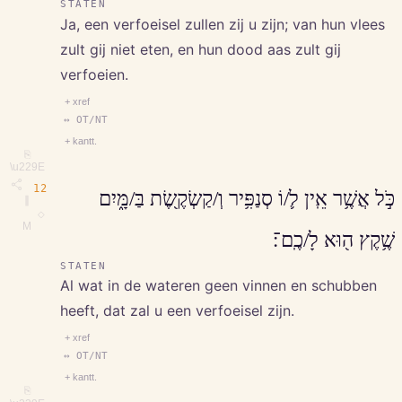
STATEN
Ja, een verfoeisel zullen zij u zijn; van hun vlees
zult gij niet eten, en hun dood aas zult gij
verfoeien.
+ xref
↔ OT/NT
+ kantt.
⎘
\u229E
12
כֹּ֣ל אֲשֶׁ֥ר אֵֽין ל֛/וֹ סְנַפִּ֥יר וְ/קַשְׂקֶ֖שֶׂת בַּ/מָּ֑יִם
∥
◇
M
שֶׁ֥קֶץ ה֖וּא לָ/כֶֽם־׃
STATEN
Al wat in de wateren geen vinnen en schubben
heeft, dat zal u een verfoeisel zijn.
+ xref
↔ OT/NT
+ kantt.
⎘