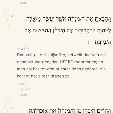
+ kantt.
⎘
\u229E
8
וְ/הֵבֵאתָ֣ אֶת הַ/מִּנְחָ֗ה אֲשֶׁ֧ר יֵעָשֶׂ֛ה מֵ/אֵ֖לֶּה
∥
◇
M
לַ/יהוָ֑ה וְ/הִקְרִיבָ/הּ֙ אֶל הַ/כֹּהֵ֔ן וְ/הִגִּישָׁ֖/הּ אֶל
הַ/מִּזְבֵּֽחַ־־־׃
STATEN
Dan zult gij dat spijsoffer, hetwelk daarvan zal
gemaakt worden, den HEERE toebrengen; en
men zal het tot den priester doen naderen, die
het tot het altaar dragen zal.
+ xref
↔ OT/NT
+ kantt.
⎘
\u229E
9
וְ/הֵרִ֨ים הַ/כֹּהֵ֤ן מִן הַ/מִּנְחָה֙ אֶת אַזְכָּ֣רָתָ֔/הּ
∥