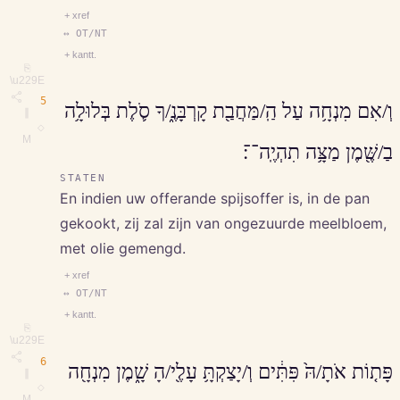
+ xref
↔ OT/NT
+ kantt.
⎘
\u229E
5
וְ/אִם מִנְחָ֥ה עַל הַֽ/מַּחֲבַ֖ת קָרְבָּנֶ֑/ךָ סֹ֛לֶת בְּלוּלָ֥ה
∥
◇
M
בַ/שֶּׁ֖מֶן מַצָּ֥ה תִהְיֶֽה־־׃
STATEN
En indien uw offerande spijsoffer is, in de pan
gekookt, zij zal zijn van ongezuurde meelbloem,
met olie gemengd.
+ xref
↔ OT/NT
+ kantt.
⎘
\u229E
6
פָּת֤וֹת אֹתָ/הּ֙ פִּתִּ֔ים וְ/יָצַקְתָּ֥ עָלֶ֖י/הָ שָׁ֑מֶן מִנְחָ֖ה
∥
◇
M