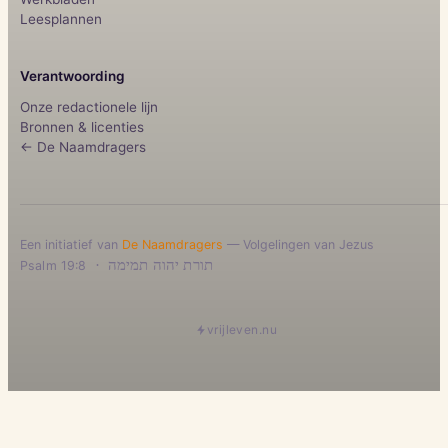
Leesplannen
Verantwoording
Onze redactionele lijn
Bronnen & licenties
← De Naamdragers
Een initiatief van
De Naamdragers
— Volgelingen van Jezus
·
תורת יהוה תמימה
Psalm 19:8
vrijleven.nu