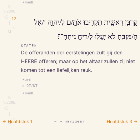
+ kantt.
⎘
\u229E
12
קָרְבַּ֥ן רֵאשִׁ֛ית תַּקְרִ֥יבוּ אֹתָ֖/ם לַ/יהוָ֑ה וְ/אֶל
∥
◇
M
הַ/מִּזְבֵּ֥חַ לֹא יַעֲל֖וּ לְ/רֵ֥יחַ נִיחֹֽחַ־־׃
STATEN
De offeranden der eerstelingen zult gij den
HEERE offeren; maar op het altaar zullen zij niet
komen tot een liefelijken reuk.
+ xref
↔ OT/NT
+ kantt.
⎘
\u229E
∥
◇
← Hoofdstuk
1
Hoofdstuk
3
→
← → navigeer
M