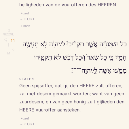
heiligheden van de vuurofferen des HEEREN.
+ xref
↔ OT/NT
+ kantt.
⎘
\u229E
11
כָּל הַ/מִּנְחָ֗ה אֲשֶׁ֤ר תַּקְרִ֨יבוּ֙ לַ/יהוָ֔ה לֹ֥א תֵעָשֶׂ֖ה
∥
◇
M
חָמֵ֑ץ כִּ֤י כָל שְׂאֹר֙ וְ/כָל דְּבַ֔שׁ לֹֽא תַקְטִ֧ירוּ
מִמֶּ֛/נּוּ אִשֶּׁ֖ה לַֽ/יהוָֽה־־־־׃
STATEN
Geen spijsoffer, dat gij den HEERE zult offeren,
zal met desem gemaakt worden; want van geen
zuurdesem, en van geen honig zult gijlieden den
HEERE vuuroffer aansteken.
+ xref
↔ OT/NT