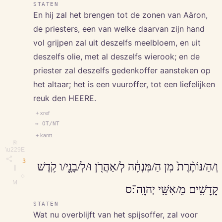
STATEN
En hij zal het brengen tot de zonen van Aäron,
de priesters, een van welke daarvan zijn hand
vol grijpen zal uit deszelfs meelbloem, en uit
deszelfs olie, met al deszelfs wierook; en de
priester zal deszelfs gedenkoffer aansteken op
het altaar; het is een vuuroffer, tot een liefelijken
reuk den HEERE.
+ xref
↔ OT/NT
+ kantt.
⎘
\u229E
3
וְ/הַ/נּוֹתֶ֨רֶת֙ מִן הַ/מִּנְחָ֔ה לְ/אַהֲרֹ֖ן וּ/לְ/בָנָ֑י/ו קֹ֥דֶשׁ
∥
◇
M
קָֽדָשִׁ֖ים מֵ/אִשֵּׁ֥י יְהוָֽה־׃ס
STATEN
Wat nu overblijft van het spijsoffer, zal voor