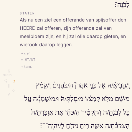
לְבֹנָֽה־׃
STATEN
Als nu een ziel een offerande van spijsoffer den
HEERE zal offeren, zijn offerande zal van
meelbloem zijn; en hij zal olie daarop gieten, en
wierook daarop leggen.
+ xref
↔ OT/NT
+ kantt.
⎘
\u229E
2
וֶֽ/הֱבִיאָ֗/הּ אֶל בְּנֵ֣י אַהֲרֹן֮ הַ/כֹּהֲנִים֒ וְ/קָמַ֨ץ
∥
◇
M
מִ/שָּׁ֜ם מְלֹ֣א קֻמְצ֗/וֹ מִ/סָּלְתָּ/הּ֙ וּ/מִ/שַּׁמְנָ֔/הּ עַ֖ל
כָּל לְבֹנָתָ֑/הּ וְ/הִקְטִ֨יר הַ/כֹּהֵ֜ן אֶת אַזְכָּרָתָ/הּ֙
הַ/מִּזְבֵּ֔חָ/ה אִשֵּׁ֛ה רֵ֥יחַ נִיחֹ֖חַ לַ/יהוָֽה־־־׃