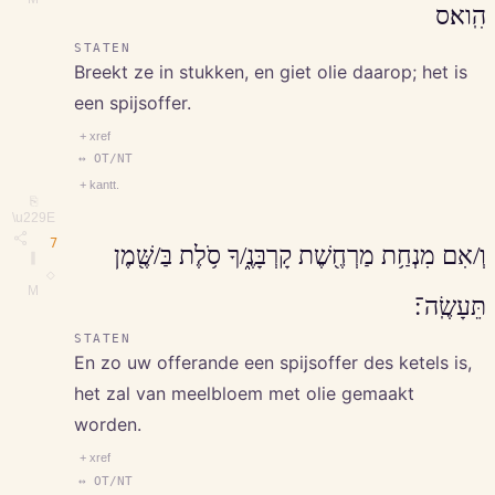
הִֽוא׃ס
STATEN
Breekt ze in stukken, en giet olie daarop; het is
een spijsoffer.
+ xref
↔ OT/NT
+ kantt.
⎘
\u229E
7
וְ/אִם מִנְחַ֥ת מַרְחֶ֖שֶׁת קָרְבָּנֶ֑/ךָ סֹ֥לֶת בַּ/שֶּׁ֖מֶן
∥
◇
M
תֵּעָשֶֽׂה־׃
STATEN
En zo uw offerande een spijsoffer des ketels is,
het zal van meelbloem met olie gemaakt
worden.
+ xref
↔ OT/NT