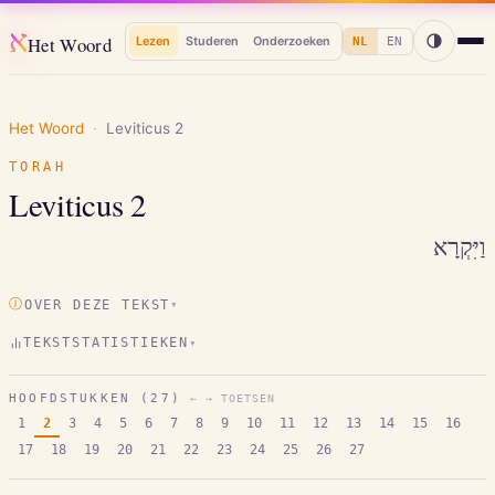
א
Het Woord
Lezen
Studeren
Onderzoeken
NL
EN
Het Woord
·
Leviticus
2
TORAH
Leviticus
2
וַיִּקְרָא
Ⓘ
OVER DEZE TEKST
▾
TEKSTSTATISTIEKEN
▾
HOOFDSTUKKEN (
27
)
← → TOETSEN
1
2
3
4
5
6
7
8
9
10
11
12
13
14
15
16
17
18
19
20
21
22
23
24
25
26
27