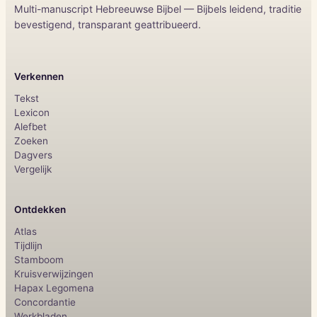
Multi-manuscript Hebreeuwse Bijbel — Bijbels leidend, traditie
bevestigend, transparant geattribueerd.
Verkennen
Tekst
Lexicon
Alefbet
Zoeken
Dagvers
Vergelijk
Ontdekken
Atlas
Tijdlijn
Stamboom
Kruisverwijzingen
Hapax Legomena
Concordantie
Werkbladen