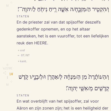
◇
M
וְ/הִקְטִ֖יר הַ/מִּזְבֵּ֑חָ/ה אִשֵּׁ֛ה רֵ֥יחַ נִיחֹ֖חַ לַ/יהוָֽה־־׃
STATEN
En de priester zal van dat spijsoffer deszelfs
gedenkoffer opnemen, en op het altaar
aansteken, het is een vuuroffer, tot een liefelijken
reuk den HEERE.
+ xref
↔ OT/NT
+ kantt.
⎘
\u229E
10
וְ/הַ/נּוֹתֶ֨רֶת֙ מִן הַ/מִּנְחָ֔ה לְ/אַהֲרֹ֖ן וּ/לְ/בָנָ֑י/ו קֹ֥דֶשׁ
∥
◇
M
קָֽדָשִׁ֖ים מֵ/אִשֵּׁ֥י יְהוָֽה־׃
STATEN
En wat overblijft van het spijsoffer, zal voor
Aäron en zijn zonen zijn; het is een heiligheid der