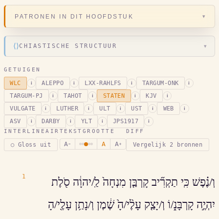
▾
PATRONEN IN DIT HOOFDSTUK
⟨⟩
CHIASTISCHE STRUCTUUR
▾
GETUIGEN
WLC
ALEPPO
LXX-RAHLFS
TARGUM-ONK
i
i
i
i
TARGUM-PJ
TAHOT
STATEN
KJV
i
i
i
i
VULGATE
LUTHER
ULT
UST
WEB
i
i
i
i
i
ASV
DARBY
YLT
JPS1917
i
i
i
i
INTERLINEAIR
TEKSTGROOTTE
DIFF
A
A
A
○ Gloss uit
Vergelijk 2 bronnen
−
+
1
וְ/נֶ֗פֶשׁ כִּֽי תַקְרִ֞יב קָרְבַּ֤ן מִנְחָה֙ לַֽ/יהוָ֔ה סֹ֖לֶת
יִהְיֶ֣ה קָרְבָּנ֑/וֹ וְ/יָצַ֤ק עָלֶ֨י/הָ֙ שֶׁ֔מֶן וְ/נָתַ֥ן עָלֶ֖י/הָ