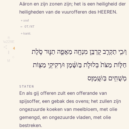
Aäron en zijn zonen zijn; het is een heiligheid der
heiligheden van de vuurofferen des HEEREN.
+ xref
↔ OT/NT
+ kantt.
⎘
\u229E
4
וְ/כִ֥י תַקְרִ֛ב קָרְבַּ֥ן מִנְחָ֖ה מַאֲפֵ֣ה תַנּ֑וּר סֹ֣לֶת
∥
◇
M
חַלּ֤וֹת מַצֹּת֙ בְּלוּלֹ֣ת בַּ/שֶּׁ֔מֶן וּ/רְקִיקֵ֥י מַצּ֖וֹת
מְשֻׁחִ֥ים בַּ/שָּֽׁמֶן׃ס
STATEN
En als gij offeren zult een offerande van
spijsoffer, een gebak des ovens; het zullen zijn
ongezuurde koeken van meelbloem, met olie
gemengd, en ongezuurde vladen, met olie
bestreken.