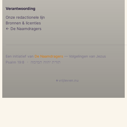
Verantwoording
Onze redactionele lijn
Bronnen & licenties
← De Naamdragers
Een initiatief van
De Naamdragers
— Volgelingen van Jezus
·
תורת יהוה תמימה
Psalm 19:8
vrijleven.nu