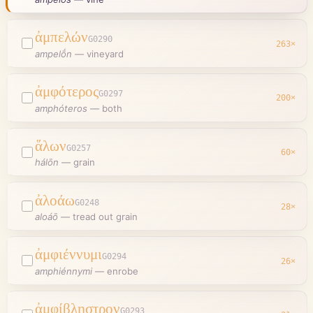
ἀμπελών
G0290
263
×
ampelṓn
—
vineyard
ἀμφότερος
G0297
200
×
amphóteros
—
both
ἅλων
G0257
60
×
hálōn
—
grain
ἀλοάω
G0248
28
×
aloáō
—
tread out grain
ἀμφιέννυμι
G0294
26
×
amphiénnymi
—
enrobe
ἀμφίβληστρον
G0293