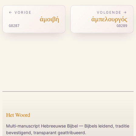
← VORIGE
VOLGENDE →
ἀμοιβή
ἀμπελουργός
G0287
G0289
Het Woord
Multi-manuscript Hebreeuwse Bijbel — Bijbels leidend, traditie
bevestigend, transparant geattribueerd.