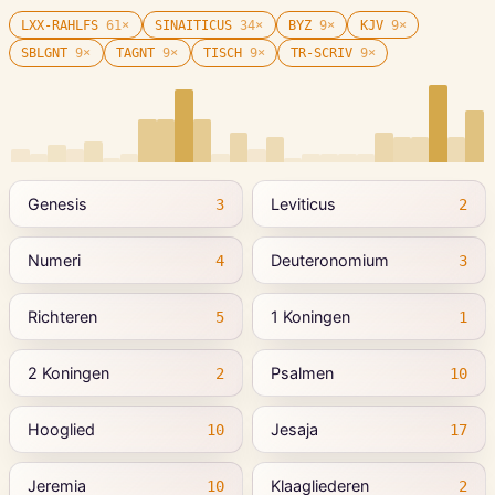
LXX-RAHLFS
61
×
SINAITICUS
34
×
BYZ
9
×
KJV
9
×
SBLGNT
9
×
TAGNT
9
×
TISCH
9
×
TR-SCRIV
9
×
Genesis
Leviticus
3
2
Numeri
Deuteronomium
4
3
Richteren
1 Koningen
5
1
2 Koningen
Psalmen
2
10
Hooglied
Jesaja
10
17
Jeremia
Klaagliederen
10
2