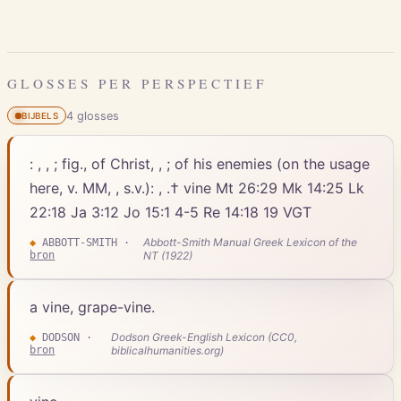
GLOSSES PER PERSPECTIEF
4
gloss
es
BIJBELS
: , , ; fig., of Christ, , ; of his enemies (on the usage
here, v. MM, , s.v.): , .† vine Mt 26:29 Mk 14:25 Lk
22:18 Ja 3:12 Jo 15:1 4-5 Re 14:18 19 VGT
Abbott-Smith Manual Greek Lexicon of the
◆
ABBOTT-SMITH
·
bron
NT (1922)
a vine, grape-vine.
Dodson Greek-English Lexicon (CC0,
◆
DODSON
·
bron
biblicalhumanities.org)