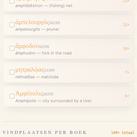
21
×
amphíblēstron
—
(fishing) net
ἀμπελουργός
G0289
12
×
ampelourgós
—
pruner
ἄμφοδον
G0296
10
×
ámphodon
—
fork in the road
μητραλῴας
G3389
7
×
mētralṓias
—
matricide
Ἀμφίπολις
G0295
6
×
Amphípolis
—
city surrounded by a river
VINDPLAATSEN PER BOEK
149× totaal