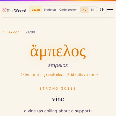
א
Het Woord
Lezen
Studeren
Onderzoeken
NL
EN
← Lexicon
·
G0288
ἄμπελος
ámpelos
149
× in de grondtekst
Bekijk alle verzen →
STRONG
G0288
vine
a vine (as coiling about a support)