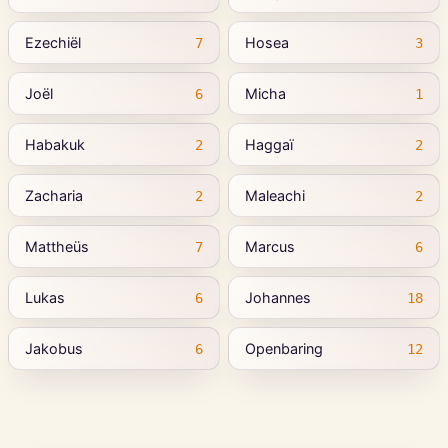
Ezechiël
Hosea
7
3
Joël
Micha
6
1
Habakuk
Haggaï
2
2
Zacharia
Maleachi
2
2
Mattheüs
Marcus
7
6
Lukas
Johannes
6
18
Jakobus
Openbaring
6
12