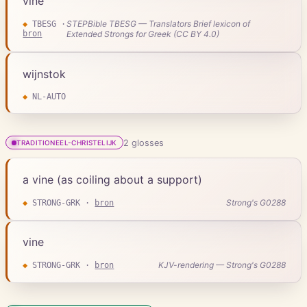
vine
STEPBible TBESG — Translators Brief lexicon of
◆
TBESG
·
bron
Extended Strongs for Greek (CC BY 4.0)
wijnstok
◆
NL-AUTO
2
gloss
es
TRADITIONEEL-CHRISTELIJK
a vine (as coiling about a support)
Strong's G0288
◆
STRONG-GRK
·
bron
vine
KJV-rendering — Strong's G0288
◆
STRONG-GRK
·
bron