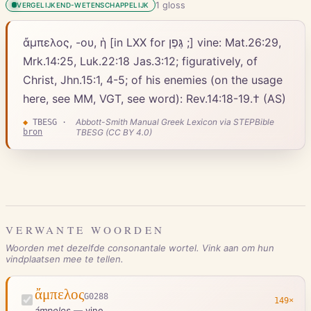
1
gloss
VERGELIJKEND-WETENSCHAPPELIJK
ἄμπελος, -ου, ἡ [in LXX for גֶּפֶן ;] vine: Mat.26:29,
Mrk.14:25, Luk.22:18 Jas.3:12; figuratively, of
Christ, Jhn.15:1, 4-5; of his enemies (on the usage
here, see MM, VGT, see word): Rev.14:18-19.† (AS)
Abbott-Smith Manual Greek Lexicon via STEPBible
◆
TBESG
·
bron
TBESG (CC BY 4.0)
VERWANTE WOORDEN
Woorden met dezelfde consonantale wortel. Vink aan om hun
vindplaatsen mee te tellen.
ἄμπελος
G0288
149
×
ámpelos
—
vine