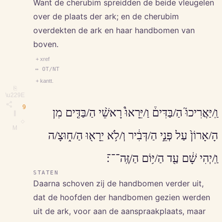
Want de cherubim spreidden de beide vleugelen
over de plaats der ark; en de cherubim
overdekten de ark en haar handbomen van
boven.
+ xref
↔ OT/NT
+ kantt.
⎘
\u229E
9
וַֽ/יַּאֲרִיכוּ֮ הַ/בַּדִּים֒ וַ/יֵּרָאוּ֩ רָאשֵׁ֨י הַ/בַּדִּ֤ים מִן
∥
◇
M
הָ/אָרוֹן֙ עַל פְּנֵ֣י הַ/דְּבִ֔יר וְ/לֹ֥א יֵרָא֖וּ הַ/ח֑וּצָ/ה
וַֽ/יְהִי שָׁ֔ם עַ֖ד הַ/יּ֥וֹם הַ/זֶּֽה־־־׃
STATEN
Daarna schoven zij de handbomen verder uit,
dat de hoofden der handbomen gezien werden
uit de ark, voor aan de aanspraakplaats, maar