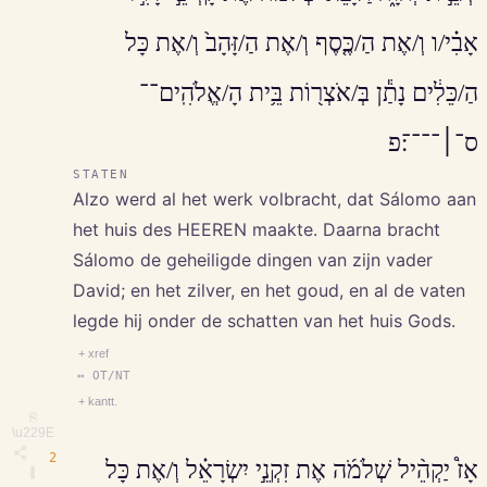
אָבִ֗י/ו וְ/אֶת הַ/כֶּ֤סֶף וְ/אֶת הַ/זָּהָב֙ וְ/אֶת כָּל
הַ/כֵּלִ֔ים נָתַ֕ן בְּ/אֹצְר֖וֹת בֵּ֥ית הָ/אֱלֹהִֽים־־
ס־׀־־־־׃פ
STATEN
Alzo werd al het werk volbracht, dat Sálomo aan
het huis des HEEREN maakte. Daarna bracht
Sálomo de geheiligde dingen van zijn vader
David; en het zilver, en het goud, en al de vaten
legde hij onder de schatten van het huis Gods.
+ xref
↔ OT/NT
+ kantt.
⎘
\u229E
2
אָז֩ יַקְהֵ֨יל שְׁלֹמֹ֜ה אֶת זִקְנֵ֣י יִשְׂרָאֵ֗ל וְ/אֶת כָּל
∥