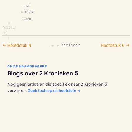
+ xref
↔ OT/NT
+ kantt.
⎘
\u229E
∥
◇
← Hoofdstuk
4
Hoofdstuk
6
→
← → navigeer
M
OP DE NAAMDRAGERS
Blogs over
2 Kronieken
5
Nog geen artikelen die specifiek naar
2 Kronieken
5
verwijzen.
Zoek toch op de hoofdsite →