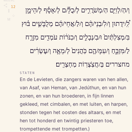
12
וְ/הַ/לְוִיִּ֣ם הַ/מְשֹׁרֲרִ֣ים לְ/כֻלָּ֡/ם לְ/אָסָ֡ף לְ/הֵימָ֣ן
∥
◇
M
לִֽ֠/ידֻתוּן וְ/לִ/בְנֵי/הֶ֨ם וְ/לַ/אֲחֵי/הֶ֜ם מְלֻבָּשִׁ֣ים בּ֗וּץ
בִּ/מְצִלְתַּ֨יִם֙ וּ/בִ/נְבָלִ֣ים וְ/כִנֹּר֔וֹת עֹמְדִ֖ים מִזְרָ֣ח
לַ/מִּזְבֵּ֑חַ וְ/עִמָּ/הֶ֤ם כֹּֽהֲנִים֙ לְ/מֵאָ֣ה וְ/עֶשְׂרִ֔ים
מחצררים בַּ/חֲצֹֽצְרֽוֹת מַחְצְרִ֖ים׃
STATEN
En de Levieten, die zangers waren van hen allen,
van Asaf, van Heman, van Jedúthun, en van hun
zonen, en van hun broederen, in fijn linnen
gekleed, met cimbalen, en met luiten, en harpen,
stonden tegen het oosten des altaars, en met
hen tot honderd en twintig priesteren toe,
trompettende met trompetten.)