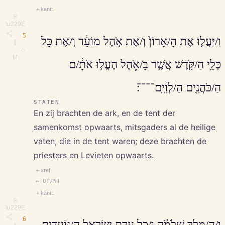
+ kantt.
⎘
\u229E
5
וַ/יַּעֲל֤וּ אֶת הָ/אָרוֹן֙ וְ/אֶת אֹ֣הֶל מוֹעֵ֔ד וְ/אֶת כָּל
∥
◇
M
כְּלֵ֥י הַ/קֹּ֖דֶשׁ אֲשֶׁ֣ר בָּ/אֹ֑הֶל הֶעֱל֣וּ אֹתָ֔/ם
הַ/כֹּהֲנִ֖ים הַ/לְוִיִּֽם־־־־׃
STATEN
En zij brachten de ark, en de tent der
samenkomst opwaarts, mitsgaders al de heilige
vaten, die in de tent waren; deze brachten de
priesters en Levieten opwaarts.
+ xref
↔ OT/NT
+ kantt.
⎘
\u229E
6
וְ/הַ/מֶּ֣לֶךְ שְׁלֹמֹ֗ה וְ/כָל עֲדַ֧ת יִשְׂרָאֵ֛ל הַ/נּוֹעָדִ֥ים