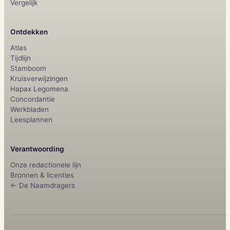
Vergelijk
Ontdekken
Atlas
Tijdlijn
Stamboom
Kruisverwijzingen
Hapax Legomena
Concordantie
Werkbladen
Leesplannen
Verantwoording
Onze redactionele lijn
Bronnen & licenties
← De Naamdragers