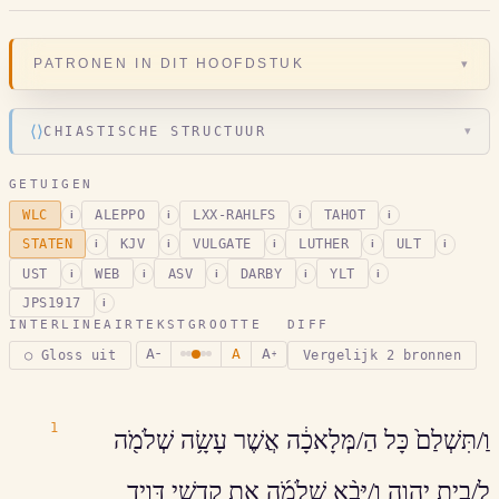
▾
PATRONEN IN DIT HOOFDSTUK
⟨⟩
CHIASTISCHE STRUCTUUR
▾
GETUIGEN
WLC
ALEPPO
LXX-RAHLFS
TAHOT
i
i
i
i
STATEN
KJV
VULGATE
LUTHER
ULT
i
i
i
i
i
UST
WEB
ASV
DARBY
YLT
i
i
i
i
i
JPS1917
i
INTERLINEAIR
TEKSTGROOTTE
DIFF
A
A
A
○ Gloss uit
Vergelijk 2 bronnen
−
+
1
וַ/תִּשְׁלַם֙ כָּל הַ/מְּלָאכָ֔ה אֲשֶׁר עָשָׂ֥ה שְׁלֹמֹ֖ה
לְ/בֵ֣ית יְהוָ֑ה וַ/יָּבֵ֨א שְׁלֹמֹ֜ה אֶת קָדְשֵׁ֣י דָּוִ֣יד