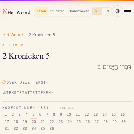
א
Het Woord
Lezen
Studeren
Onderzoeken
NL
EN
Het Woord
·
2 Kronieken
5
KETUVIM
2 Kronieken
5
דִּבְרֵי הַיָּמִים ב
Ⓘ
OVER DEZE TEKST
▾
TEKSTSTATISTIEKEN
▾
HOOFDSTUKKEN (
36
)
← → TOETSEN
1
2
3
4
5
6
7
8
9
10
11
12
13
14
15
16
17
18
19
20
21
22
23
24
25
26
27
28
29
30
31
32
33
34
35
36