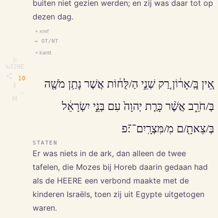
buiten niet gezien werden; en zij was daar tot op
dezen dag.
+ xref
↔ OT/NT
+ kantt.
⎘
\u229E
10
אֵ֚ין בָּֽ/אָר֔וֹן רַ֚ק שְׁנֵ֣י הַ/לֻּח֔וֹת אֲשֶׁר נָתַ֥ן מֹשֶׁ֖ה
∥
◇
M
בְּ/חֹרֵ֑ב אֲשֶׁ֨ר כָּרַ֤ת יְהוָה֙ עִם בְּנֵ֣י יִשְׂרָאֵ֔ל
בְּ/צֵאתָ֖/ם מִ/מִּצְרָֽיִם־־׃פ
STATEN
Er was niets in de ark, dan alleen de twee
tafelen, die Mozes bij Horeb daarin gedaan had
als de HEERE een verbond maakte met de
kinderen Israëls, toen zij uit Egypte uitgetogen
waren.