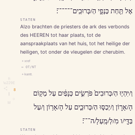
אֶל תַּ֖חַת כַּנְפֵ֥י הַ/כְּרוּבִֽים־־־־־־׃
STATEN
Alzo brachten de priesters de ark des verbonds
des HEEREN tot haar plaats, tot de
aanspraakplaats van het huis, tot het heilige der
heiligen, tot onder de vleugelen der cherubim.
+ xref
↔ OT/NT
+ kantt.
⎘
\u229E
8
וַ/יִּהְי֤וּ הַ/כְּרוּבִים֙ פֹּרְשִׂ֣ים כְּנָפַ֔יִם עַל מְק֖וֹם
∥
◇
M
הָ/אָר֑וֹן וַ/יְכַסּ֧וּ הַ/כְּרוּבִ֛ים עַל הָ/אָר֥וֹן וְ/עַל
בַּדָּ֖י/ו מִ/לְ/מָֽעְלָ/ה־־־׃
STATEN