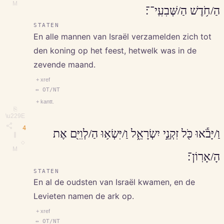
M
הַ/חֹ֥דֶשׁ הַ/שְּׁבִעִֽי־־׃
STATEN
En alle mannen van Israël verzamelden zich tot
den koning op het feest, hetwelk was in de
zevende maand.
+ xref
↔ OT/NT
+ kantt.
⎘
\u229E
4
וַ/יָּבֹ֕אוּ כֹּ֖ל זִקְנֵ֣י יִשְׂרָאֵ֑ל וַ/יִּשְׂא֥וּ הַ/לְוִיִּ֖ם אֶת
∥
◇
M
הָ/אָרֽוֹן־׃
STATEN
En al de oudsten van Israël kwamen, en de
Levieten namen de ark op.
+ xref
↔ OT/NT