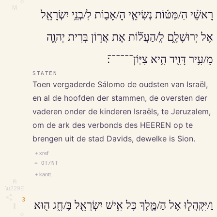
◇
M
רָאשֵׁ֨י הַ/מַּטּ֜וֹת נְשִׂיאֵ֧י הָ/אָב֛וֹת לִ/בְנֵ֥י יִשְׂרָאֵ֖ל
אֶל יְרוּשָׁלִָ֑ם לְֽ/הַעֲל֞וֹת אֶת אֲר֧וֹן בְּרִית יְהוָ֛ה
מֵ/עִ֥יר דָּוִ֖יד הִ֥יא צִיּֽוֹן־־־־־־׃
STATEN
Toen vergaderde Sálomo de oudsten van Israël,
en al de hoofden der stammen, de oversten der
vaderen onder de kinderen Israëls, te Jeruzalem,
om de ark des verbonds des HEEREN op te
brengen uit de stad Davids, dewelke is Sion.
+ xref
↔ OT/NT
+ kantt.
⎘
\u229E
3
וַ/יִּקָּהֲל֧וּ אֶל הַ/מֶּ֛לֶךְ כָּל אִ֥ישׁ יִשְׂרָאֵ֖ל בֶּ/חָ֑ג ה֖וּא
∥
◇