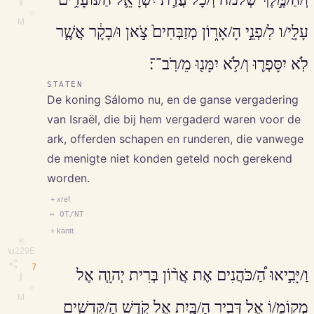
∥
◇
M
עָלָ֖י/ו לִ/פְנֵ֣י הָ/אָר֑וֹן מְזַבְּחִים֙ צֹ֣אן וּ/בָקָ֔ר אֲשֶׁ֧ר
לֹֽא יִסָּפְר֛וּ וְ/לֹ֥א יִמָּנ֖וּ מֵ/רֹֽב־־׃
STATEN
De koning Sálomo nu, en de ganse vergadering
van Israël, die bij hem vergaderd waren voor de
ark, offerden schapen en runderen, die vanwege
de menigte niet konden geteld noch gerekend
worden.
+ xref
↔ OT/NT
+ kantt.
⎘
\u229E
7
וַ/יָּבִ֣יאוּ הַ֠/כֹּהֲנִים אֶת אֲר֨וֹן בְּרִית יְהוָ֧ה אֶל
∥
◇
M
מְקוֹמ֛/וֹ אֶל דְּבִ֥יר הַ/בַּ֖יִת אֶל קֹ֣דֶשׁ הַ/קְּדָשִׁ֑ים