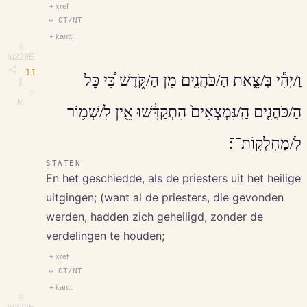
+ xref
↔ OT/NT
+ kantt.
⎘
\u229E
11
וַ/יְהִ֕י בְּ/צֵ֥את הַ/כֹּהֲנִ֖ים מִן הַ/קֹּ֑דֶשׁ כִּ֠י כָּל
∥
◇
M
הַ/כֹּהֲנִ֤ים הַֽ/נִּמְצְאִים֙ הִתְקַדָּ֔שׁוּ אֵ֖ין לִ/שְׁמ֥וֹר
לְ/מַחְלְקֽוֹת־־׃
STATEN
En het geschiedde, als de priesters uit het heilige
uitgingen; (want al de priesters, die gevonden
werden, hadden zich geheiligd, zonder de
verdelingen te houden;
+ xref
↔ OT/NT
+ kantt.
⎘
\u229E