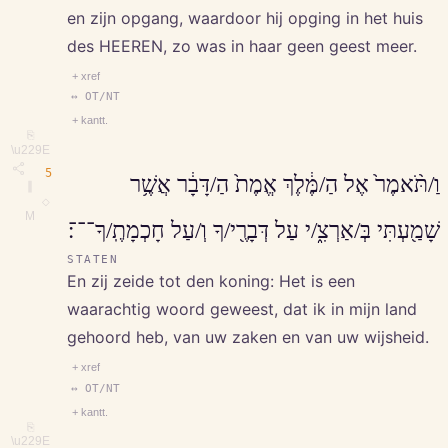
en zijn opgang, waardoor hij opging in het huis
des HEEREN, zo was in haar geen geest meer.
+ xref
↔ OT/NT
+ kantt.
⎘
\u229E
5
וַ/תֹּ֨אמֶר֙ אֶל הַ/מֶּ֔לֶךְ אֱמֶת֙ הַ/דָּבָ֔ר אֲשֶׁ֥ר
∥
◇
M
שָׁמַ֖עְתִּי בְּ/אַרְצִ֑/י עַל דְּבָרֶ֖י/ךָ וְ/עַל חָכְמָתֶֽ/ךָ־־־׃
STATEN
En zij zeide tot den koning: Het is een
waarachtig woord geweest, dat ik in mijn land
gehoord heb, van uw zaken en van uw wijsheid.
+ xref
↔ OT/NT
+ kantt.
⎘
\u229E