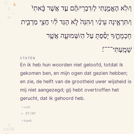
6
וְ/לֹֽא הֶאֱמַ֣נְתִּי לְ/דִבְרֵי/הֶ֗ם עַ֤ד אֲשֶׁר בָּ֨אתִי֙
∥
◇
M
וַ/תִּרְאֶ֣ינָה עֵינַ֔/י וְ/הִנֵּה֙ לֹ֣א הֻגַּד לִ֔/י חֲצִ֖י מַרְבִּ֣ית
חָכְמָתֶ֑/ךָ יָסַ֕פְתָּ עַל הַ/שְּׁמוּעָ֖ה אֲשֶׁ֥ר
שָׁמָֽעְתִּי־־־־׃
STATEN
En ik heb hun woorden niet geloofd, totdat ik
gekomen ben, en mijn ogen dat gezien hebben;
en zie, de helft van de grootheid uwer wijsheid is
mij niet aangezegd; gij hebt overtroffen het
gerucht, dat ik gehoord heb.
+ xref
↔ OT/NT
+ kantt.
⎘
\u229E