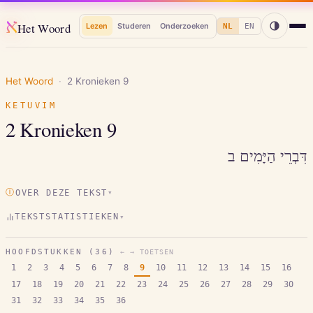
א
Het Woord
Lezen
Studeren
Onderzoeken
NL
EN
Het Woord
·
2 Kronieken
9
KETUVIM
2 Kronieken
9
דִּבְרֵי הַיָּמִים ב
Ⓘ
OVER DEZE TEKST
▾
TEKSTSTATISTIEKEN
▾
HOOFDSTUKKEN (
36
)
← → TOETSEN
1
2
3
4
5
6
7
8
9
10
11
12
13
14
15
16
17
18
19
20
21
22
23
24
25
26
27
28
29
30
31
32
33
34
35
36