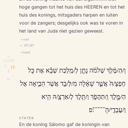
hoge gangen tot het huis des HEEREN en tot het
huis des konings, mitsgaders harpen en luiten
voor de zangers; desgelijks ook was te voren in
het land van Juda niet gezien geweest.
+ xref
↔ OT/NT
+ kantt.
⎘
\u229E
12
וְ/הַ/מֶּ֨לֶךְ שְׁלֹמֹ֜ה נָתַ֣ן לְ/מַֽלְכַּת שְׁבָ֗א אֶת כָּל
∥
◇
M
חֶפְצָ/הּ֙ אֲשֶׁ֣ר שָׁאָ֔לָה מִ/לְּ/בַ֖ד אֲשֶׁר הֵבִ֣יאָה אֶל
הַ/מֶּ֑לֶךְ וַֽ/תַּהֲפֹ֛ךְ וַ/תֵּ֥לֶךְ לְ/אַרְצָ֖/הּ הִ֥יא
וַ/עֲבָדֶֽי/הָ־־־־־׃פ
STATEN
En de koning Sálomo gaf de koningin van