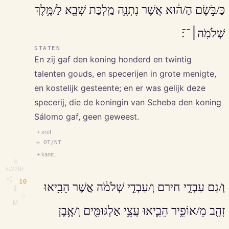
כַּ/בֹּ֣שֶׂם הַ/ה֔וּא אֲשֶׁר נָתְנָ֥ה מַֽלְכַּת שְׁבָ֖א לַ/מֶּ֥לֶךְ
שְׁלֹמֹֽה׀־־׃
STATEN
En zij gaf den koning honderd en twintig
talenten gouds, en specerijen in grote menigte,
en kostelijk gesteente; en er was gelijk deze
specerij, die de koningin van Scheba den koning
Sálomo gaf, geen geweest.
+ xref
↔ OT/NT
+ kantt.
⎘
\u229E
10
וְ/גַם עַבְדֵ֤י חירם וְ/עַבְדֵ֣י שְׁלֹמֹ֔ה אֲשֶׁר הֵבִ֥יאוּ
∥
◇
M
זָהָ֖ב מֵ/אוֹפִ֑יר הֵבִ֛יאוּ עֲצֵ֥י אַלְגּוּמִּ֖ים וְ/אֶ֥בֶן