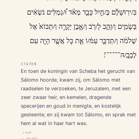
בִּ/ירֽוּשָׁלִַ֗ם בְּ/חַ֣יִל כָּבֵ֣ד מְאֹ֡ד וּ֠/גְמַלִּים נֹשְׂאִ֨ים
בְּשָׂמִ֧ים וְ/זָהָ֛ב לָ/רֹ֖ב וְ/אֶ֣בֶן יְקָרָ֑ה וַ/תָּבוֹא֙ אֶל
שְׁלֹמֹ֔ה וַ/תְּדַבֵּ֣ר עִמּ֔/וֹ אֵ֛ת כָּל אֲשֶׁ֥ר הָיָ֖ה עִם
לְבָבָֽ/הּ־־־־־־׃
STATEN
En toen de koningin van Scheba het gerucht van
Sálomo hoorde, kwam zij, om Sálomo met
raadselen te verzoeken, te Jeruzalem, met een
zeer zwaar heir, en kemelen, dragende
specerijen en goud in menigte, en kostelijk
gesteente; en zij kwam tot Sálomo, en sprak met
hem al wat in haar hart was.
+ xref
↔ OT/NT