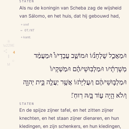
STATEN
Als nu de koningin van Scheba zag de wijsheid
van Sálomo, en het huis, dat hij gebouwd had,
+ xref
↔ OT/NT
+ kantt.
⎘
\u229E
4
וּ/מַאֲכַ֣ל שֻׁלְחָנ֡/וֹ וּ/מוֹשַׁ֣ב עֲבָדָי/ו֩ וּ/מַעֲמַ֨ד
∥
◇
M
מְשָׁרְתָ֜י/ו וּ/מַלְבּֽוּשֵׁי/הֶ֗ם וּ/מַשְׁקָי/ו֙
וּ/מַלְבּ֣וּשֵׁי/הֶ֔ם וַ/עֲלִיָּת֔/וֹ אֲשֶׁ֥ר יַעֲלֶ֖ה בֵּ֣ית יְהוָ֑ה
וְ/לֹא הָ֥יָה ע֛וֹד בָּ֖/הּ רֽוּחַ־׃
STATEN
En de spijze zijner tafel, en het zitten zijner
knechten, en het staan zijner dienaren, en hun
kledingen, en zijn schenkers, en hun kledingen,