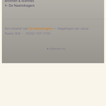
Bronnen & licenties
← De Naamdragers
Een initiatief van
De Naamdragers
— Volgelingen van Jezus
·
תורת יהוה תמימה
Psalm 19:8
vrijleven.nu