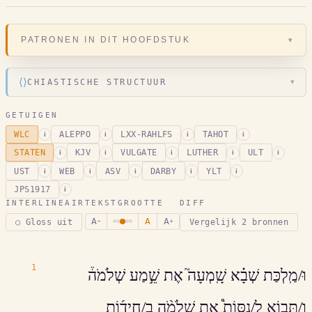
▾
PATRONEN IN DIT HOOFDSTUK
⟨⟩
CHIASTISCHE STRUCTUUR
▾
GETUIGEN
WLC
ALEPPO
LXX-RAHLFS
TAHOT
i
i
i
i
STATEN
KJV
VULGATE
LUTHER
ULT
i
i
i
i
i
UST
WEB
ASV
DARBY
YLT
i
i
i
i
i
JPS1917
i
INTERLINEAIR
TEKSTGROOTTE
DIFF
A
A
A
○ Gloss uit
Vergelijk 2 bronnen
−
+
1
וּ/מַֽלְכַּת שְׁבָ֗א שָֽׁמְעָה֮ אֶת שֵׁ֣מַע שְׁלֹמֹה֒
וַ/תָּב֣וֹא לְ/נַסּוֹת֩ אֶת שְׁלֹמֹ֨ה בְ/חִיד֜וֹת