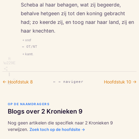
Scheba al haar behagen, wat zij begeerde,
behalve hetgeen zij tot den koning gebracht
had; zo keerde zij, en toog naar haar land, zij en
haar knechten.
+ xref
↔ OT/NT
+ kantt.
⎘
\u229E
∥
◇
← Hoofdstuk
8
Hoofdstuk
10
→
← → navigeer
M
OP DE NAAMDRAGERS
Blogs over
2 Kronieken
9
Nog geen artikelen die specifiek naar
2 Kronieken
9
verwijzen.
Zoek toch op de hoofdsite →