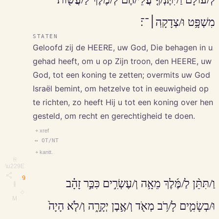
מִשְׁפָּ֥ט וּ/צְדָקָֽה׀־־׃
STATEN
Geloofd zij de HEERE, uw God, Die behagen in u
gehad heeft, om u op Zijn troon, den HEERE, uw
God, tot een koning te zetten; overmits uw God
Israël bemint, om hetzelve tot in eeuwigheid op
te richten, zo heeft Hij u tot een koning over hen
gesteld, om recht en gerechtigheid te doen.
+ xref
↔ OT/NT
+ kantt.
⎘
\u229E
9
וַ/תִּתֵּ֨ן לַ/מֶּ֜לֶךְ מֵאָ֥ה וְ/עֶשְׂרִ֣ים כִּכַּ֣ר זָהָ֗ב
∥
◇
M
וּ/בְשָׂמִ֛ים לָ/רֹ֥ב מְאֹ֖ד וְ/אֶ֣בֶן יְקָרָ֑ה וְ/לֹ֤א הָיָה֙