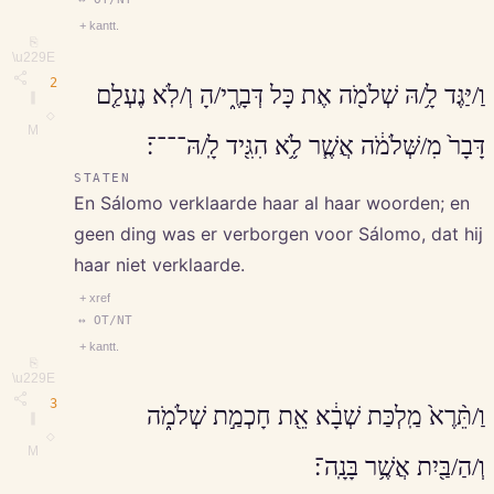
+ kantt.
⎘
\u229E
2
וַ/יַּגֶּד לָ֥/הּ שְׁלֹמֹ֖ה אֶת כָּל דְּבָרֶ֑י/הָ וְ/לֹֽא נֶעְלַ֤ם
∥
◇
M
דָּבָר֙ מִ/שְּׁלֹמֹ֔ה אֲשֶׁ֧ר לֹ֦א הִגִּ֖יד לָֽ/הּ־־־־׃
STATEN
En Sálomo verklaarde haar al haar woorden; en
geen ding was er verborgen voor Sálomo, dat hij
haar niet verklaarde.
+ xref
↔ OT/NT
+ kantt.
⎘
\u229E
3
וַ/תֵּ֨רֶא֙ מַֽלְכַּת שְׁבָ֔א אֵ֖ת חָכְמַ֣ת שְׁלֹמֹ֑ה
∥
◇
M
וְ/הַ/בַּ֖יִת אֲשֶׁ֥ר בָּנָֽה־׃