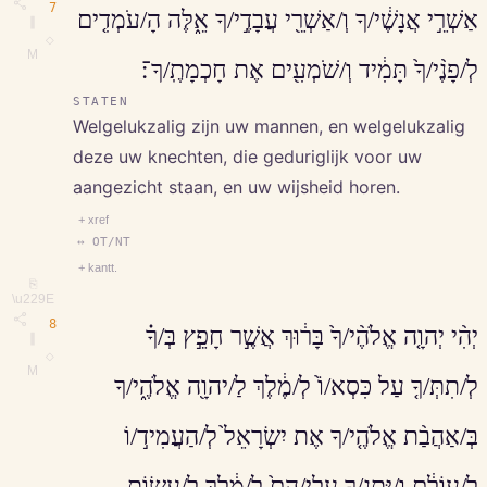
7
אַשְׁרֵ֣י אֲנָשֶׁ֔י/ךָ וְ/אַשְׁרֵ֖י עֲבָדֶ֣י/ךָ אֵ֑לֶּה הָ/עֹמְדִ֤ים
∥
◇
M
לְ/פָנֶ֨י/ךָ֙ תָּמִ֔יד וְ/שֹׁמְעִ֖ים אֶת חָכְמָתֶֽ/ךָ־׃
STATEN
Welgelukzalig zijn uw mannen, en welgelukzalig
deze uw knechten, die geduriglijk voor uw
aangezicht staan, en uw wijsheid horen.
+ xref
↔ OT/NT
+ kantt.
⎘
\u229E
8
יְהִ֨י יְהוָ֤ה אֱלֹהֶ֨י/ךָ֙ בָּר֔וּךְ אֲשֶׁ֣ר חָפֵ֣ץ בְּ/ךָ֗
∥
◇
M
לְ/תִתְּ/ךָ֤ עַל כִּסְא/וֹ֙ לְ/מֶ֔לֶךְ לַ/יהוָ֖ה אֱלֹהֶ֑י/ךָ
בְּ/אַהֲבַ֨ת אֱלֹהֶ֤י/ךָ אֶת יִשְׂרָאֵל֙ לְ/הַעֲמִיד֣/וֹ
לְ/עוֹלָ֔ם וַ/יִּתֶּנְ/ךָ֤ עֲלֵי/הֶם֙ לְ/מֶ֔לֶךְ לַ/עֲשׂ֖וֹת