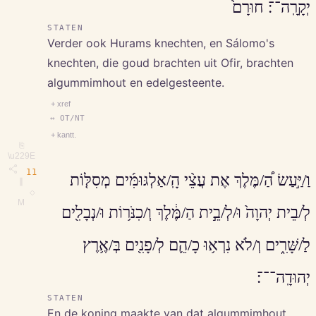
יְקָרָֽה־־׃ חוּרָם֙
STATEN
Verder ook Hurams knechten, en Sálomo's
knechten, die goud brachten uit Ofir, brachten
algummimhout en edelgesteente.
+ xref
↔ OT/NT
+ kantt.
⎘
\u229E
11
וַ/יַּ֣עַשׂ הַ֠/מֶּלֶךְ אֶת עֲצֵ֨י הָֽ/אַלְגּוּמִּ֜ים מְסִלּ֤וֹת
∥
◇
M
לְ/בֵית יְהוָה֙ וּ/לְ/בֵ֣ית הַ/מֶּ֔לֶךְ וְ/כִנֹּר֥וֹת וּ/נְבָלִ֖ים
לַ/שָּׁרִ֑ים וְ/לֹא נִרְא֥וּ כָ/הֵ֛ם לְ/פָנִ֖ים בְּ/אֶ֥רֶץ
יְהוּדָֽה־־־׃
STATEN
En de koning maakte van dat algummimhout