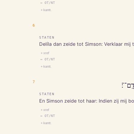
↔ OT/NT
+ kantt.
6
STATEN
Delíla dan zeide tot Simson: Verklaar mi
+ xref
↔ OT/NT
+ kantt.
7
וַ/יֹּ֤
STATEN
En Simson zeide tot haar: Indien zij mij 
+ xref
↔ OT/NT
+ kantt.