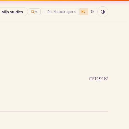
Mijn studies
← De Naamdragers
NL
EN
⌘K
שׁוֹפְטִים