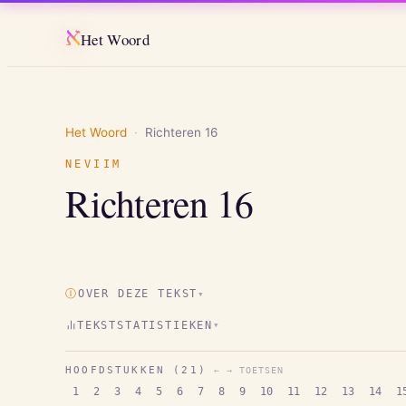
א
Het Woord
Het Woord
·
Richteren
16
NEVIIM
Richteren
16
Ⓘ
OVER DEZE TEKST
▾
TEKSTSTATISTIEKEN
▾
HOOFDSTUKKEN (
21
)
← → TOETSEN
1
2
3
4
5
6
7
8
9
10
11
12
13
14
1