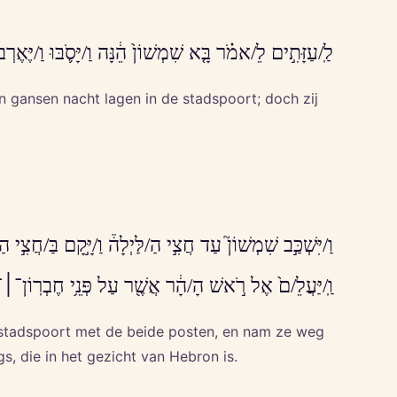
 כָל הַ/לַּ֨יְלָה֙ לֵ/אמֹ֔ר עַד א֥וֹר הַ/בֹּ֖קֶר וַ/הֲרְגְנֻֽ/הוּ׀־־־־׃
 gansen nacht lagen in de stadspoort; doch zij
ַ/מְּזוּז֔וֹת וַ/יִּסָּעֵ/ם֙ עִֽם הַ/בְּרִ֔יחַ וַ/יָּ֖שֶׂם עַל כְּתֵפָ֑י/ו
לֵ/ם֙ אֶל רֹ֣אשׁ הָ/הָ֔ר אֲשֶׁ֖ר עַל פְּנֵ֥י חֶבְרֽוֹן־׀־־־־־׃פ
r stadspoort met de beide posten, en nam ze weg
, die in het gezicht van Hebron is.