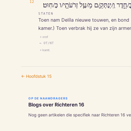
12
וַ/תִּקַּ֣ח דְּלִילָה֩ עֲבֹתִ֨ים חֲדָשִׁ֜ים וַ/תַּאַסְר
STATEN
Toen nam Delíla nieuwe touwen, en bond h
kamer.) Toen verbrak hij ze van zijn arme
+ xref
↔ OT/NT
+ kantt.
← Hoofdstuk
15
OP DE NAAMDRAGERS
Blogs over
Richteren
16
Nog geen artikelen die specifiek naar
Richteren
16
ve