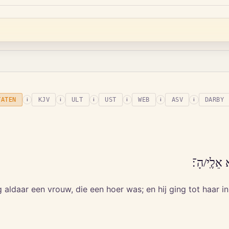
TATEN
KJV
ULT
UST
WEB
ASV
DARBY
i
i
i
i
i
i
וַ/יֵּ֥לֶךְ שׁ
aldaar een vrouw, die een hoer was; en hij ging tot haar in