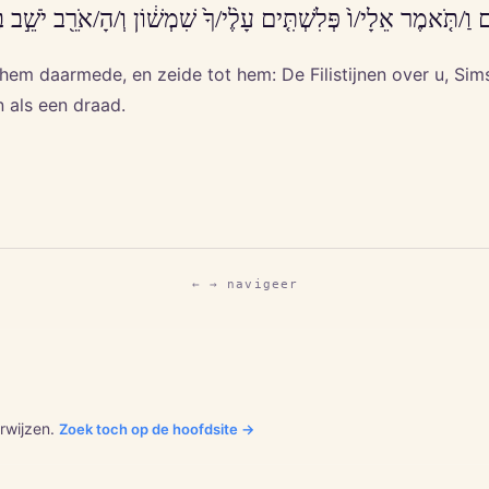
ֵ֣/הוּ בָ/הֶ֗ם וַ/תֹּ֤אמֶר אֵלָי/ו֙ פְּלִשְׁתִּ֤ים עָלֶ֨י/ךָ֙ שִׁמְשׁ֔וֹן וְ/הָ/אֹרֵ
em daarmede, en zeide tot hem: De Filistijnen over u, Sims
n als een draad.
← → navigeer
rwijzen.
Zoek toch op de hoofdsite →