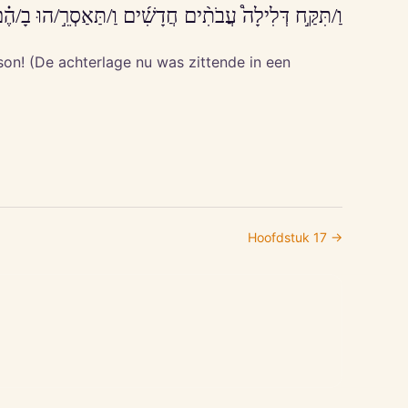
֖ב יֹשֵׁ֣ב בֶּ/חָ֑דֶר וַֽ/יְנַתְּקֵ֛/ם מֵ/עַ֥ל זְרֹעֹתָ֖י/ו כַּ/חֽוּט׃
on! (De achterlage nu was zittende in een
Hoofdstuk
17
→