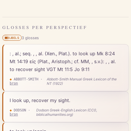
GLOSSES PER PERSPECTIEF
3
gloss
es
BIJBELS
: , al.; seq. , , al. (Xen., Plat.). to look up Mk 8:24
Mt 14:19 εἰς (Plat., Aristoph.; cf. MM, , s.v.): , , al.
to recover sight VGT Mt 11:5 Jo 9:11
Abbott-Smith Manual Greek Lexicon of the
◆
ABBOTT-SMITH
·
bron
NT (1922)
I look up, recover my sight.
Dodson Greek-English Lexicon (CC0,
◆
DODSON
·
bron
biblicalhumanities.org)