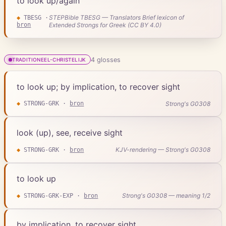
to look up/again
STEPBible TBESG — Translators Brief lexicon of
◆
TBESG
·
bron
Extended Strongs for Greek (CC BY 4.0)
4
gloss
es
TRADITIONEEL-CHRISTELIJK
to look up; by implication, to recover sight
Strong's G0308
◆
STRONG-GRK
·
bron
look (up), see, receive sight
KJV-rendering — Strong's G0308
◆
STRONG-GRK
·
bron
to look up
Strong's G0308 — meaning 1/2
◆
STRONG-GRK-EXP
·
bron
by implication, to recover sight