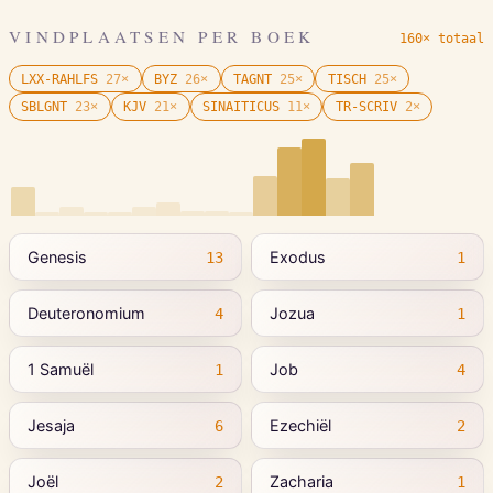
VINDPLAATSEN PER BOEK
160× totaal
LXX-RAHLFS
27
×
BYZ
26
×
TAGNT
25
×
TISCH
25
×
SBLGNT
23
×
KJV
21
×
SINAITICUS
11
×
TR-SCRIV
2
×
Genesis
Exodus
13
1
Deuteronomium
Jozua
4
1
1 Samuël
Job
1
4
Jesaja
Ezechiël
6
2
Joël
Zacharia
2
1