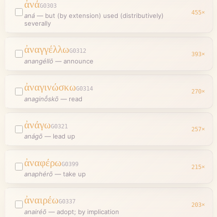
ἀνά
G0303
455
×
aná
—
but (by extension) used (distributively)
severally
ἀναγγέλλω
G0312
393
×
anangéllō
—
announce
ἀναγινώσκω
G0314
270
×
anaginṓskō
—
read
ἀνάγω
G0321
257
×
anágō
—
lead up
ἀναφέρω
G0399
215
×
anaphérō
—
take up
ἀναιρέω
G0337
203
×
anairéō
—
adopt; by implication