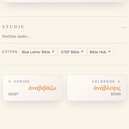
STUDIE
…
…
Notities laden…
Blue Letter Bible
↗
STEP Bible
↗
Bible Hub
↗
EXTERN
← VORIGE
VOLGENDE →
ἀναβιβάζω
ἀνάβλεψις
G0307
G0309