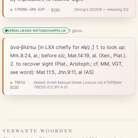
Strong's G0308 — meaning 2/2
◆
STRONG-GRK-EXP
·
bron
1
gloss
VERGELIJKEND-WETENSCHAPPELIJK
ἀνα-βλέπω [in LXX chiefly for נָשָׂא ;] 1. to look up:
Mrk.8:24, al.; before εἰς, Mat.14:19, al. (Xen., Plat.).
2. to recover sight (Plat., Aristoph.; cf. MM, VGT,
see word): Mat.11:5, Jhn.9:11, al (AS)
Abbott-Smith Manual Greek Lexicon via STEPBible
◆
TBESG
·
bron
TBESG (CC BY 4.0)
VERWANTE WOORDEN