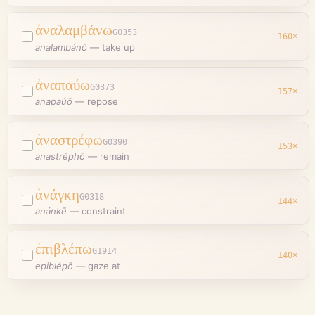
ἀναλαμβάνω
G0353
160
×
analambánō
—
take up
ἀναπαύω
G0373
157
×
anapaúō
—
repose
ἀναστρέφω
G0390
153
×
anastréphō
—
remain
ἀνάγκη
G0318
144
×
anánkē
—
constraint
ἐπιβλέπω
G1914
140
×
epiblépō
—
gaze at