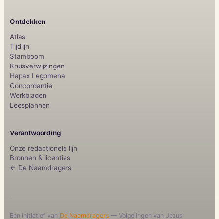
Ontdekken
Atlas
Tijdlijn
Stamboom
Kruisverwijzingen
Hapax Legomena
Concordantie
Werkbladen
Leesplannen
Verantwoording
Onze redactionele lijn
Bronnen & licenties
← De Naamdragers
Een initiatief van
De Naamdragers
— Volgelingen van Jezus