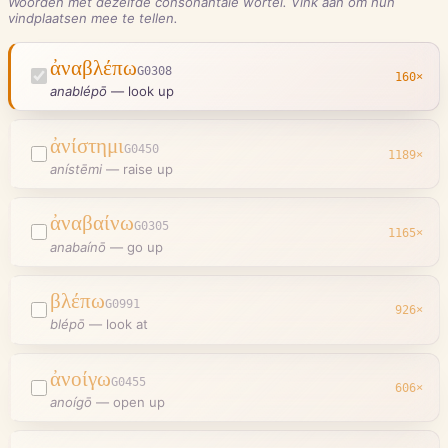
Woorden met dezelfde consonantale wortel. Vink aan om hun
vindplaatsen mee te tellen.
ἀναβλέπω
G0308
160
×
anablépō
—
look up
ἀνίστημι
G0450
1189
×
anístēmi
—
raise up
ἀναβαίνω
G0305
1165
×
anabaínō
—
go up
βλέπω
G0991
926
×
blépō
—
look at
ἀνοίγω
G0455
606
×
anoígō
—
open up