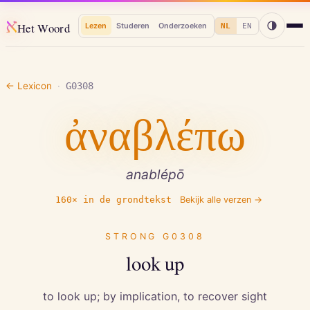
א
Het Woord
Lezen
Studeren
Onderzoeken
NL
EN
← Lexicon
·
G0308
ἀναβλέπω
anablépō
160
× in de grondtekst
Bekijk alle verzen →
STRONG
G0308
look up
to look up; by implication, to recover sight