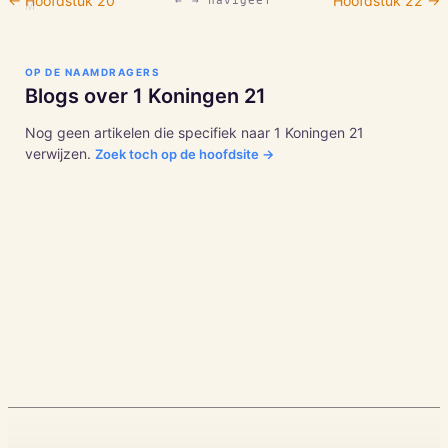
← Hoofdstuk
20
Hoofdstuk
22
→
← → navigeer
M
OP DE NAAMDRAGERS
Blogs over
1 Koningen
21
Nog geen artikelen die specifiek naar
1 Koningen
21
verwijzen.
Zoek toch op de hoofdsite →