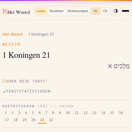
א
Het Woord
Lezen
Studeren
Onderzoeken
NL
EN
Het Woord
·
1 Koningen
21
NEVIIM
1 Koningen
21
מְלָכִים א
Ⓘ
OVER DEZE TEKST
▾
TEKSTSTATISTIEKEN
▾
HOOFDSTUKKEN (
22
)
← → TOETSEN
1
2
3
4
5
6
7
8
9
10
11
12
13
14
15
16
17
18
19
20
21
22