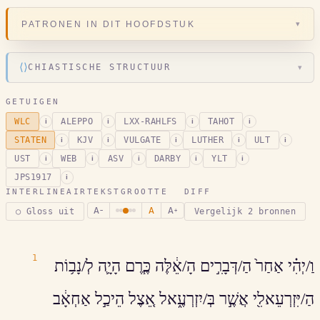
▾
PATRONEN IN DIT HOOFDSTUK
⟨⟩
CHIASTISCHE STRUCTUUR
▾
GETUIGEN
WLC
ALEPPO
LXX-RAHLFS
TAHOT
i
i
i
i
STATEN
KJV
VULGATE
LUTHER
ULT
i
i
i
i
i
UST
WEB
ASV
DARBY
YLT
i
i
i
i
i
JPS1917
i
INTERLINEAIR
TEKSTGROOTTE
DIFF
A
A
A
○ Gloss uit
Vergelijk 2 bronnen
−
+
1
וַ/יְהִ֗י אַחַר֙ הַ/דְּבָרִ֣ים הָ/אֵ֔לֶּה כֶּ֧רֶם הָיָ֛ה לְ/נָב֥וֹת
הַ/יִּזְרְעֵאלִ֖י אֲשֶׁ֣ר בְּ/יִזְרְעֶ֑אל אֵ֚צֶל הֵיכַ֣ל אַחְאָ֔ב