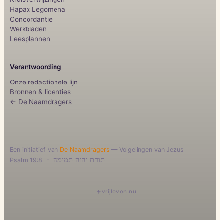
Hapax Legomena
Concordantie
Werkbladen
Leesplannen
Verantwoording
Onze redactionele lijn
Bronnen & licenties
← De Naamdragers
Een initiatief van
De Naamdragers
— Volgelingen van Jezus
·
תורת יהוה תמימה
Psalm 19:8
vrijleven.nu