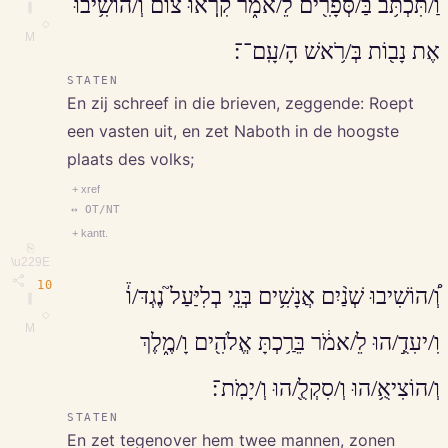
וַ/תִּכְתֹּ֥ב בַּ/סְּפָרִ֖ים לֵ/אמֹ֑ר קִֽרְאוּ צ֔וֹם וְ/הוֹשִׁ֥יבוּ
∥
◇
M
אֶת נָב֖וֹת בְּ/רֹ֥אשׁ הָ/עָֽם־־׃
STATEN
En zij schreef in die brieven, zeggende: Roept
een vasten uit, en zet Naboth in de hoogste
plaats des volks;
+ xref
↔ OT/NT
+ kantt.
⎘
\u229E
10
וְ֠/הוֹשִׁיבוּ שְׁנַ֨יִם אֲנָשִׁ֥ים בְּנֵֽי בְלִיַּעַל֮ נֶגְדּ/וֹ֒
∥
◇
M
וִ/יעִדֻ֣/הוּ לֵ/אמֹ֔ר בֵּרַ֥כְתָּ אֱלֹהִ֖ים וָ/מֶ֑לֶךְ
וְ/הוֹצִיאֻ֥/הוּ וְ/סִקְלֻ֖/הוּ וְ/יָמֹֽת־׃
STATEN
En zet tegenover hem twee mannen, zonen