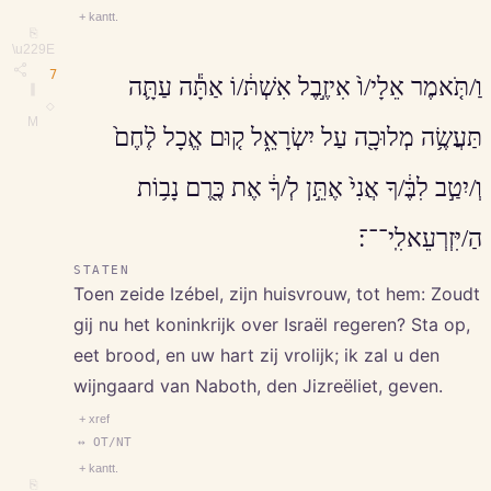
+ kantt.
⎘
\u229E
7
וַ/תֹּ֤אמֶר אֵלָי/ו֙ אִיזֶ֣בֶל אִשְׁתּ֔/וֹ אַתָּ֕ה עַתָּ֛ה
∥
◇
M
תַּעֲשֶׂ֥ה מְלוּכָ֖ה עַל יִשְׂרָאֵ֑ל ק֤וּם אֱכָל לֶ֨חֶם֙
וְ/יִטַ֣ב לִבֶּ֔/ךָ אֲנִי֙ אֶתֵּ֣ן לְ/ךָ֔ אֶת כֶּ֖רֶם נָב֥וֹת
הַ/יִּזְרְעֵאלִֽי־־־׃
STATEN
Toen zeide Izébel, zijn huisvrouw, tot hem: Zoudt
gij nu het koninkrijk over Israël regeren? Sta op,
eet brood, en uw hart zij vrolijk; ik zal u den
wijngaard van Naboth, den Jizreëliet, geven.
+ xref
↔ OT/NT
+ kantt.
⎘