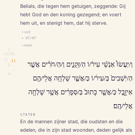
Belials, die tegen hem getuigen, zeggende: Gij
hebt God en den koning gezegend; en voert
hem uit, en stenigt hem, dat hij sterve.
+ xref
↔ OT/NT
+ kantt.
⎘
\u229E
11
וַ/יַּעֲשׂוּ֩ אַנְשֵׁ֨י עִיר֜/וֹ הַ/זְּקֵנִ֣ים וְ/הַ/חֹרִ֗ים אֲשֶׁ֤ר
∥
◇
M
הַ/יֹּֽשְׁבִים֙ בְּ/עִיר֔/וֹ כַּ/אֲשֶׁ֛ר שָׁלְחָ֥ה אֲלֵי/הֶ֖ם
אִיזָ֑בֶל כַּ/אֲשֶׁ֤ר כָּתוּב֙ בַּ/סְּפָרִ֔ים אֲשֶׁ֥ר שָׁלְחָ֖ה
אֲלֵי/הֶֽם׃
STATEN
En de mannen zijner stad, die oudsten en die
edelen, die in zijn stad woonden, deden gelijk als