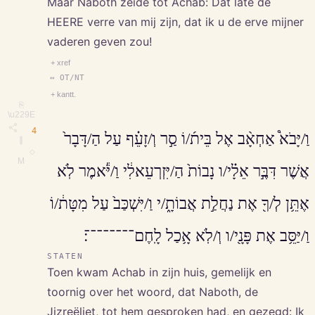
Maar Naboth zeide tot Achab: Dat late de
HEERE verre van mij zijn, dat ik u de erve mijner
vaderen geven zou!
+ xref
↔ OT/NT
+ kantt.
⎘
\u229E
4
וַ/יָּבֹא֩ אַחְאָ֨ב אֶל בֵּית֜/וֹ סַ֣ר וְ/זָעֵ֗ף עַל הַ/דָּבָר֙
∥
◇
M
אֲשֶׁר דִּבֶּ֣ר אֵלָ֗י/ו נָבוֹת֙ הַ/יִּזְרְעֵאלִ֔י וַ/יֹּ֕אמֶר לֹֽא
אֶתֵּ֥ן לְ/ךָ֖ אֶת נַחֲלַ֣ת אֲבוֹתָ֑/י וַ/יִּשְׁכַּב֙ עַל מִטָּת֔/וֹ
וַ/יַּסֵּ֥ב אֶת פָּנָ֖י/ו וְ/לֹֽא אָ֥כַל לָֽחֶם־־־־־־־־׃
STATEN
Toen kwam Achab in zijn huis, gemelijk en
toornig over het woord, dat Naboth, de
Jizreëliet, tot hem gesproken had, en gezegd: Ik