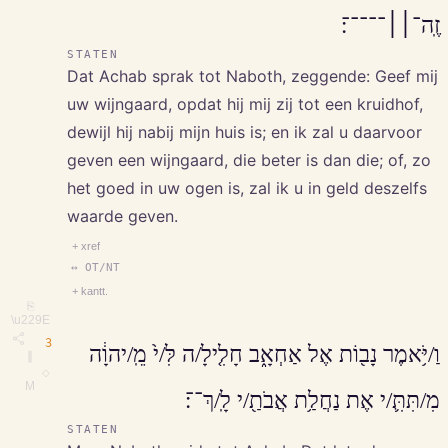
זֶֽה־׀׀־־־־־׃
STATEN
Dat Achab sprak tot Naboth, zeggende: Geef mij
uw wijngaard, opdat hij mij zij tot een kruidhof,
dewijl hij nabij mijn huis is; en ik zal u daarvoor
geven een wijngaard, die beter is dan die; of, zo
het goed in uw ogen is, zal ik u in geld deszelfs
waarde geven.
+ xref
↔ OT/NT
+ kantt.
⎘
\u229E
3
וַ/יֹּ֥אמֶר נָב֖וֹת אֶל אַחְאָ֑ב חָלִ֤ילָ/ה לִּ/י֙ מֵֽ/יהוָ֔ה
∥
◇
M
מִ/תִּתִּ֛/י אֶת נַחֲלַ֥ת אֲבֹתַ֖/י לָֽ/ךְ־־׃
STATEN