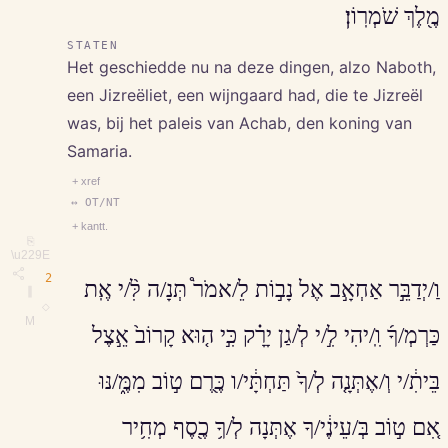
מֶ֖לֶךְ שֹׁמְרֽוֹן׃
STATEN
Het geschiedde nu na deze dingen, alzo Naboth,
een Jizreëliet, een wijngaard had, die te Jizreël
was, bij het paleis van Achab, den koning van
Samaria.
+ xref
↔ OT/NT
+ kantt.
⎘
\u229E
2
וַ/יְדַבֵּ֣ר אַחְאָ֣ב אֶל נָב֣וֹת לֵ/אמֹר֩ תְּנָ/ה לִּ֨/י אֶֽת
∥
◇
M
כַּרְמְ/ךָ֜ וִֽ/יהִי לִ֣/י לְ/גַן יָרָ֗ק כִּ֣י ה֤וּא קָרוֹב֙ אֵ֣צֶל
בֵּיתִ֔/י וְ/אֶתְּנָ֤ה לְ/ךָ֙ תַּחְתָּ֔י/ו כֶּ֖רֶם ט֣וֹב מִמֶּ֑/נּוּ
אִ֚ם ט֣וֹב בְּ/עֵינֶ֔י/ךָ אֶתְּנָה לְ/ךָ֥ כֶ֖סֶף מְחִ֥יר