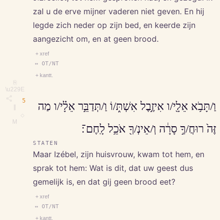
zal u de erve mijner vaderen niet geven. En hij
legde zich neder op zijn bed, en keerde zijn
aangezicht om, en at geen brood.
+ xref
↔ OT/NT
+ kantt.
⎘
\u229E
5
וַ/תָּבֹ֥א אֵלָ֖י/ו אִיזֶ֣בֶל אִשְׁתּ֑/וֹ וַ/תְּדַבֵּ֣ר אֵלָ֗י/ו מַה
∥
◇
M
זֶּה֙ רוּחֲ/ךָ֣ סָרָ֔ה וְ/אֵינְ/ךָ֖ אֹכֵ֥ל לָֽחֶם־׃
STATEN
Maar Izébel, zijn huisvrouw, kwam tot hem, en
sprak tot hem: Wat is dit, dat uw geest dus
gemelijk is, en dat gij geen brood eet?
+ xref
↔ OT/NT
+ kantt.