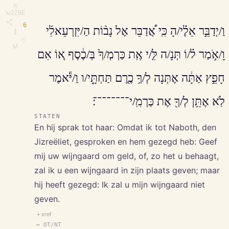
⎘
\u229E
6
וַ/יְדַבֵּ֣ר אֵלֶ֗י/הָ כִּֽי אֲ֠דַבֵּר אֶל נָב֨וֹת הַ/יִּזְרְעֵאלִ֜י
∥
◇
M
וָ/אֹ֣מַר ל֗/וֹ תְּנָ/ה לִּ֤/י אֶֽת כַּרְמְ/ךָ֙ בְּ/כֶ֔סֶף א֚וֹ אִם
חָפֵ֣ץ אַתָּ֔ה אֶתְּנָה לְ/ךָ֥ כֶ֖רֶם תַּחְתָּ֑י/ו וַ/יֹּ֕אמֶר
לֹֽא אֶתֵּ֥ן לְ/ךָ֖ אֶת כַּרְמִֽ/י־־־־־־־־׃
STATEN
En hij sprak tot haar: Omdat ik tot Naboth, den
Jizreëliet, gesproken en hem gezegd heb: Geef
mij uw wijngaard om geld, of, zo het u behaagt,
zal ik u een wijngaard in zijn plaats geven; maar
hij heeft gezegd: Ik zal u mijn wijngaard niet
geven.
+ xref
↔ OT/NT