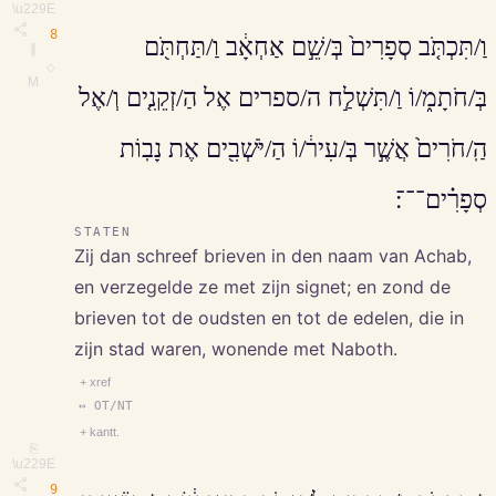
\u229E
8
וַ/תִּכְתֹּ֤ב סְפָרִים֙ בְּ/שֵׁ֣ם אַחְאָ֔ב וַ/תַּחְתֹּ֖ם
∥
◇
M
בְּ/חֹתָמ֑/וֹ וַ/תִּשְׁלַ֣ח ה/ספרים אֶל הַ/זְקֵנִ֤ים וְ/אֶל
הַֽ/חֹרִים֙ אֲשֶׁ֣ר בְּ/עִיר֔/וֹ הַ/יֹּשְׁבִ֖ים אֶת נָבֽוֹת
סְפָרִ֗ים־־־׃
STATEN
Zij dan schreef brieven in den naam van Achab,
en verzegelde ze met zijn signet; en zond de
brieven tot de oudsten en tot de edelen, die in
zijn stad waren, wonende met Naboth.
+ xref
↔ OT/NT
+ kantt.
⎘
\u229E
9