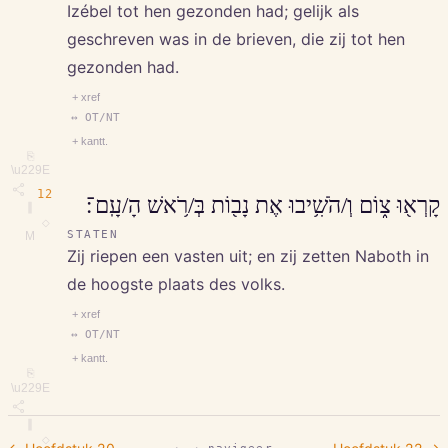
Izébel tot hen gezonden had; gelijk als
geschreven was in de brieven, die zij tot hen
gezonden had.
+ xref
↔ OT/NT
+ kantt.
⎘
\u229E
12
קָרְא֖וּ צ֑וֹם וְ/הֹשִׁ֥יבוּ אֶת נָב֖וֹת בְּ/רֹ֥אשׁ הָ/עָֽם־׃
∥
◇
STATEN
M
Zij riepen een vasten uit; en zij zetten Naboth in
de hoogste plaats des volks.
+ xref
↔ OT/NT
+ kantt.
⎘
\u229E
∥
◇