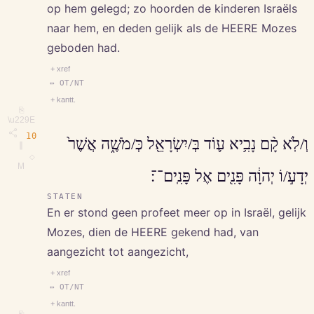
op hem gelegd; zo hoorden de kinderen Israëls
naar hem, en deden gelijk als de HEERE Mozes
geboden had.
+ xref
↔ OT/NT
+ kantt.
⎘
\u229E
10
וְ/לֹֽא קָ֨ם נָבִ֥יא ע֛וֹד בְּ/יִשְׂרָאֵ֖ל כְּ/מֹשֶׁ֑ה אֲשֶׁר֙
∥
◇
M
יְדָע֣/וֹ יְהוָ֔ה פָּנִ֖ים אֶל פָּנִֽים־־׃
STATEN
En er stond geen profeet meer op in Israël, gelijk
Mozes, dien de HEERE gekend had, van
aangezicht tot aangezicht,
+ xref
↔ OT/NT
+ kantt.