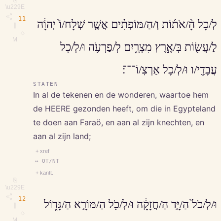
⎘
\u229E
11
לְ/כָל הָ֨/אֹת֜וֹת וְ/הַ/מּוֹפְתִ֗ים אֲשֶׁ֤ר שְׁלָח/וֹ֙ יְהוָ֔ה
∥
◇
M
לַ/עֲשׂ֖וֹת בְּ/אֶ֣רֶץ מִצְרָ֑יִם לְ/פַרְעֹ֥ה וּ/לְ/כָל
עֲבָדָ֖י/ו וּ/לְ/כָל אַרְצֽ/וֹ־־־׃
STATEN
In al de tekenen en de wonderen, waartoe hem
de HEERE gezonden heeft, om die in Egypteland
te doen aan Faraö, en aan al zijn knechten, en
aan al zijn land;
+ xref
↔ OT/NT
+ kantt.
⎘
\u229E
12
וּ/לְ/כֹל֙ הַ/יָּ֣ד הַ/חֲזָקָ֔ה וּ/לְ/כֹ֖ל הַ/מּוֹרָ֣א הַ/גָּד֑וֹל
∥
◇
M