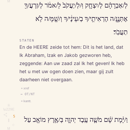
M
לְ/אַבְרָהָ֨ם לְ/יִצְחָ֤ק וּֽ/לְ/יַעֲקֹב֙ לֵ/אמֹ֔ר לְ/זַרְעֲ/ךָ֖
אֶתְּנֶ֑נָּ/ה הֶרְאִיתִ֣י/ךָ בְ/עֵינֶ֔י/ךָ וְ/שָׁ֖מָּ/ה לֹ֥א
תַעֲבֹֽר׃
STATEN
En de HEERE zeide tot hem: Dit is het land, dat
Ik Abraham, Izak en Jakob gezworen heb,
zeggende: Aan uw zaad zal Ik het geven! Ik heb
het u met uw ogen doen zien, maar gij zult
daarheen niet overgaan.
+ xref
↔ OT/NT
+ kantt.
⎘
\u229E
5
וַ/יָּ֨מָת שָׁ֜ם מֹשֶׁ֧ה עֶֽבֶד יְהוָ֛ה בְּ/אֶ֥רֶץ מוֹאָ֖ב עַל
∥
◇
M