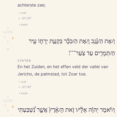
achterste zee;
+ xref
↔ OT/NT
+ kantt.
⎘
\u229E
3
וְ/אֶת הַ/נֶּ֗גֶב וְֽ/אֶת הַ/כִּכָּ֞ר בִּקְעַ֧ת יְרֵח֛וֹ עִ֥יר
∥
◇
M
הַ/תְּמָרִ֖ים עַד צֹֽעַר־־־׃
STATEN
En het Zuiden, en het effen veld der vallei van
Jericho, de palmstad, tot Zoar toe.
+ xref
↔ OT/NT
+ kantt.
⎘
\u229E
4
וַ/יֹּ֨אמֶר יְהוָ֜ה אֵלָ֗י/ו זֹ֤את הָ/אָ֨רֶץ֙ אֲשֶׁ֣ר נִ֠שְׁבַּעְתִּי
∥
◇