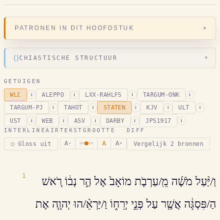
▾
PATRONEN IN DIT HOOFDSTUK
⟨⟩
CHIASTISCHE STRUCTUUR
▾
GETUIGEN
WLC
ALEPPO
LXX-RAHLFS
TARGUM-ONK
i
i
i
i
TARGUM-PJ
TAHOT
STATEN
KJV
ULT
i
i
i
i
i
UST
WEB
ASV
DARBY
JPS1917
i
i
i
i
i
INTERLINEAIR
TEKSTGROOTTE
DIFF
A
A
A
○ Gloss uit
Vergelijk 2 bronnen
−
+
1
וַ/יַּ֨עַל מֹשֶׁ֜ה מֵֽ/עַרְבֹ֤ת מוֹאָב֙ אֶל הַ֣ר נְב֔וֹ רֹ֚אשׁ
הַ/פִּסְגָּ֔ה אֲשֶׁ֖ר עַל פְּנֵ֣י יְרֵח֑וֹ וַ/יַּרְאֵ֨/הוּ יְהוָ֧ה אֶת