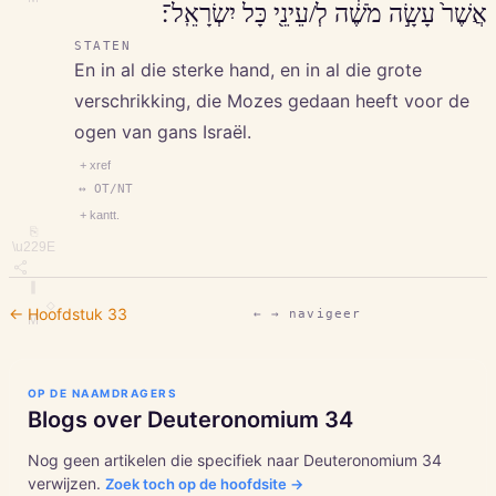
אֲשֶׁר֙ עָשָׂ֣ה מֹשֶׁ֔ה לְ/עֵינֵ֖י כָּל יִשְׂרָאֵֽל־׃
STATEN
En in al die sterke hand, en in al die grote
verschrikking, die Mozes gedaan heeft voor de
ogen van gans Israël.
+ xref
↔ OT/NT
+ kantt.
⎘
\u229E
∥
◇
← Hoofdstuk
33
← → navigeer
M
OP DE NAAMDRAGERS
Blogs over
Deuteronomium
34
Nog geen artikelen die specifiek naar
Deuteronomium
34
verwijzen.
Zoek toch op de hoofdsite →