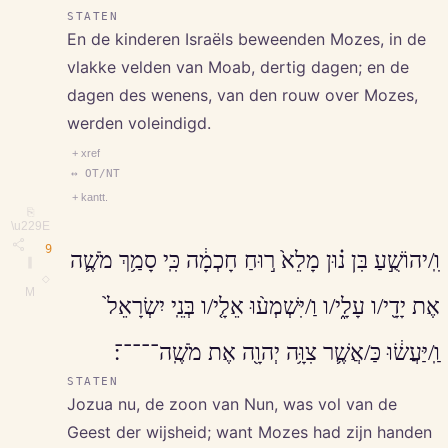
STATEN
En de kinderen Israëls beweenden Mozes, in de
vlakke velden van Moab, dertig dagen; en de
dagen des wenens, van den rouw over Mozes,
werden voleindigd.
+ xref
↔ OT/NT
+ kantt.
⎘
\u229E
9
וִֽ/יהוֹשֻׁ֣עַ בִּן נ֗וּן מָלֵא֙ ר֣וּחַ חָכְמָ֔ה כִּֽי סָמַ֥ךְ מֹשֶׁ֛ה
∥
◇
M
אֶת יָדָ֖י/ו עָלָ֑י/ו וַ/יִּשְׁמְע֨וּ אֵלָ֤י/ו בְּנֵֽי יִשְׂרָאֵל֙
וַֽ/יַּעֲשׂ֔וּ כַּ/אֲשֶׁ֛ר צִוָּ֥ה יְהוָ֖ה אֶת מֹשֶֽׁה־־־־־׃
STATEN
Jozua nu, de zoon van Nun, was vol van de
Geest der wijsheid; want Mozes had zijn handen