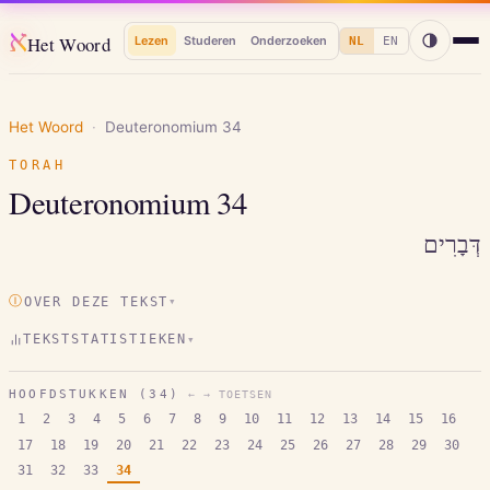
א
Het Woord
Lezen
Studeren
Onderzoeken
NL
EN
Het Woord
·
Deuteronomium
34
TORAH
Deuteronomium
34
דְּבָרִים
Ⓘ
OVER DEZE TEKST
▾
TEKSTSTATISTIEKEN
▾
HOOFDSTUKKEN (
34
)
← → TOETSEN
1
2
3
4
5
6
7
8
9
10
11
12
13
14
15
16
17
18
19
20
21
22
23
24
25
26
27
28
29
30
31
32
33
34