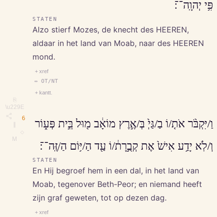
פִּ֥י יְהוָֽה־־׃
STATEN
Alzo stierf Mozes, de knecht des HEEREN,
aldaar in het land van Moab, naar des HEEREN
mond.
+ xref
↔ OT/NT
+ kantt.
⎘
\u229E
6
וַ/יִּקְבֹּ֨ר אֹת֤/וֹ בַ/גַּיְ֙ בְּ/אֶ֣רֶץ מוֹאָ֔ב מ֖וּל בֵּ֣ית פְּע֑וֹר
∥
◇
M
וְ/לֹֽא יָדַ֥ע אִישׁ֙ אֶת קְבֻ֣רָת֔/וֹ עַ֖ד הַ/יּ֥וֹם הַ/זֶּֽה־־׃
STATEN
En Hij begroef hem in een dal, in het land van
Moab, tegenover Beth-Peor; en niemand heeft
zijn graf geweten, tot op dezen dag.
+ xref