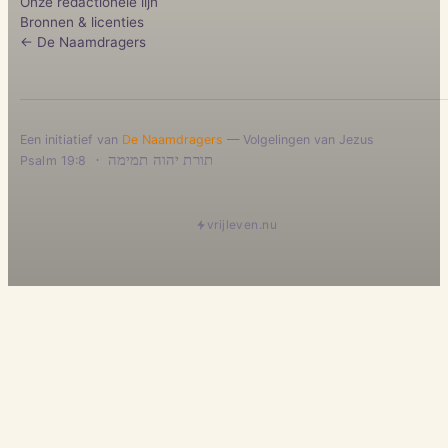
Onze redactionele lijn
Bronnen & licenties
← De Naamdragers
Een initiatief van
De Naamdragers
— Volgelingen van Jezus
·
תורת יהוה תמימה
Psalm 19:8
vrijleven.nu