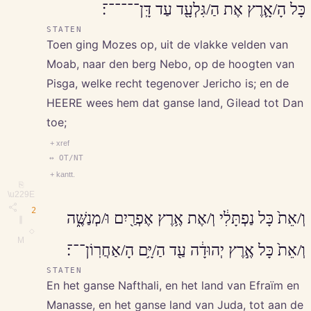
כָּל הָ/אָ֛רֶץ אֶת הַ/גִּלְעָ֖ד עַד דָּֽן־־־־־־׃
STATEN
Toen ging Mozes op, uit de vlakke velden van
Moab, naar den berg Nebo, op de hoogten van
Pisga, welke recht tegenover Jericho is; en de
HEERE wees hem dat ganse land, Gilead tot Dan
toe;
+ xref
↔ OT/NT
+ kantt.
⎘
\u229E
2
וְ/אֵת֙ כָּל נַפְתָּלִ֔י וְ/אֶת אֶ֥רֶץ אֶפְרַ֖יִם וּ/מְנַשֶּׁ֑ה
∥
◇
M
וְ/אֵת֙ כָּל אֶ֣רֶץ יְהוּדָ֔ה עַ֖ד הַ/יָּ֥ם הָ/אַחֲרֽוֹן־־־׃
STATEN
En het ganse Nafthali, en het land van Efraïm en
Manasse, en het ganse land van Juda, tot aan de