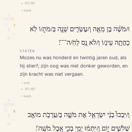
↔ OT/NT
+ kantt.
⎘
\u229E
7
וּ/מֹשֶׁ֗ה בֶּן מֵאָ֧ה וְ/עֶשְׂרִ֛ים שָׁנָ֖ה בְּ/מֹת֑/וֹ לֹֽא
∥
◇
M
כָהֲתָ֥ה עֵינ֖/וֹ וְ/לֹא נָ֥ס לֵחֹֽ/ה־־־׃
STATEN
Mozes nu was honderd en twintig jaren oud, als
hij stierf; zijn oog was niet donker geworden, en
zijn kracht was niet vergaan.
+ xref
↔ OT/NT
+ kantt.
⎘
\u229E
8
וַ/יִּבְכּוּ֩ בְנֵ֨י יִשְׂרָאֵ֧ל אֶת מֹשֶׁ֛ה בְּ/עַֽרְבֹ֥ת מוֹאָ֖ב
∥
◇
M
שְׁלֹשִׁ֣ים י֑וֹם וַֽ/יִּתְּמ֔וּ יְמֵ֥י בְכִ֖י אֵ֥בֶל מֹשֶֽׁה־׃