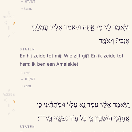
↔ OT/NT
+ kantt.
⎘
\u229E
8
וַ/יֹּ֥אמֶר לִ֖/י מִי אָ֑תָּה ו/יאמר אֵלָ֔י/ו עֲמָלֵקִ֖י
∥
◇
M
אָנֹֽכִי־׃ וָ/אֹמַ֣ר
STATEN
En hij zeide tot mij: Wie zijt gij? En ik zeide tot
hem: Ik ben een Amalekiet.
+ xref
↔ OT/NT
+ kantt.
⎘
\u229E
9
וַ/יֹּ֣אמֶר אֵלַ֗/י עֲמָד נָ֤א עָלַ/י֙ וּ/מֹ֣תְתֵ֔/נִי כִּ֥י
∥
◇
M
אֲחָזַ֖/נִי הַ/שָּׁבָ֑ץ כִּֽי כָל ע֥וֹד נַפְשִׁ֖/י בִּֽ/י־־־׃
STATEN