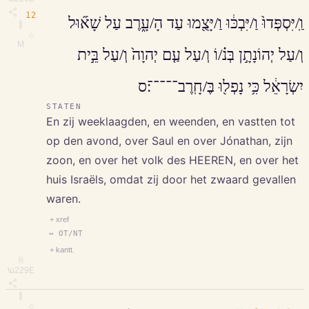
12
וַֽ/יִּסְפְּדוּ֙ וַ/יִּבְכּ֔וּ וַ/יָּצֻ֖מוּ עַד הָ/עָ֑רֶב עַל שָׁא֞וּל
∥
◇
M
וְ/עַל יְהוֹנָתָ֣ן בְּנ֗/וֹ וְ/עַל עַ֤ם יְהוָה֙ וְ/עַל בֵּ֣ית
יִשְׂרָאֵ֔ל כִּ֥י נָפְל֖וּ בֶּ/חָֽרֶב־־־־־׃ס
STATEN
En zij weeklaagden, en weenden, en vastten tot
op den avond, over Saul en over Jónathan, zijn
zoon, en over het volk des HEEREN, en over het
huis Israëls, omdat zij door het zwaard gevallen
waren.
+ xref
↔ OT/NT
+ kantt.
⎘
\u229E
∥
◇