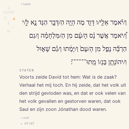
+ kantt.
⎘
\u229E
4
וַ/יֹּ֨אמֶר אֵלָ֥י/ו דָּוִ֛ד מֶה הָיָ֥ה הַ/דָּבָ֖ר הַגֶּד נָ֣א לִ֑/י
∥
◇
M
וַ֠/יֹּאמֶר אֲשֶׁר נָ֨ס הָ/עָ֜ם מִן הַ/מִּלְחָמָ֗ה וְ/גַם
הַרְבֵּ֞ה נָפַ֤ל מִן הָ/עָם֙ וַ/יָּמֻ֔תוּ וְ/גַ֗ם שָׁא֛וּל
וִ/יהוֹנָתָ֥ן בְּנ֖/וֹ מֵֽתוּ־־־־־־׃
STATEN
Voorts zeide David tot hem: Wat is de zaak?
Verhaal het mij toch. En hij zeide, dat het volk uit
den strijd gevloden was, en dat er ook velen van
het volk gevallen en gestorven waren, dat ook
Saul en zijn zoon Jónathan dood waren.
+ xref
↔ OT/NT