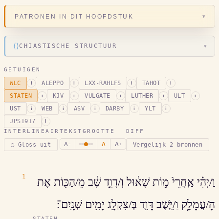
▾
PATRONEN IN DIT HOOFDSTUK
⟨⟩
CHIASTISCHE STRUCTUUR
▾
GETUIGEN
WLC
ALEPPO
LXX-RAHLFS
TAHOT
i
i
i
i
STATEN
KJV
VULGATE
LUTHER
ULT
i
i
i
i
i
UST
WEB
ASV
DARBY
YLT
i
i
i
i
i
JPS1917
i
INTERLINEAIR
TEKSTGROOTTE
DIFF
A
A
A
○ Gloss uit
Vergelijk 2 bronnen
−
+
1
וַ/יְהִ֗י אַֽחֲרֵי֙ מ֣וֹת שָׁא֔וּל וְ/דָוִ֣ד שָׁ֔ב מֵ/הַכּ֖וֹת אֶת
הָ/עֲמָלֵ֑ק וַ/יֵּ֧שֶׁב דָּוִ֛ד בְּ/צִקְלָ֖ג יָמִ֥ים שְׁנָֽיִם־׃
STATEN