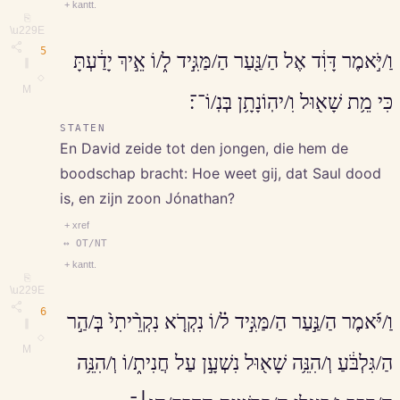
+ kantt.
⎘
\u229E
5
וַ/יֹּ֣אמֶר דָּוִ֔ד אֶל הַ/נַּ֖עַר הַ/מַּגִּ֣יד ל֑/וֹ אֵ֣יךְ יָדַ֔עְתָּ
∥
◇
M
כִּי מֵ֥ת שָׁא֖וּל וִ/יהֽוֹנָתָ֥ן בְּנֽ/וֹ־־׃
STATEN
En David zeide tot den jongen, die hem de
boodschap bracht: Hoe weet gij, dat Saul dood
is, en zijn zoon Jónathan?
+ xref
↔ OT/NT
+ kantt.
⎘
\u229E
6
וַ/יֹּ֜אמֶר הַ/נַּ֣עַר הַ/מַּגִּ֣יד ל֗/וֹ נִקְרֹ֤א נִקְרֵ֨יתִי֙ בְּ/הַ֣ר
∥
◇
M
הַ/גִּלְבֹּ֔עַ וְ/הִנֵּ֥ה שָׁא֖וּל נִשְׁעָ֣ן עַל חֲנִית֑/וֹ וְ/הִנֵּ֥ה