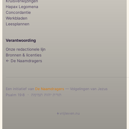
Kruisverwijzingen
Hapax Legomena
Concordantie
Werkbladen
Leesplannen
Verantwoording
Onze redactionele lijn
Bronnen & licenties
← De Naamdragers
Een initiatief van
De Naamdragers
— Volgelingen van Jezus
·
תורת יהוה תמימה
Psalm 19:8
vrijleven.nu