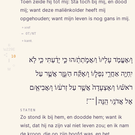
Toen zeide hij tot mij: Sta toch bij mij, en dood
mij; want deze maliënkolder heeft mij
opgehouden; want mijn leven is nog gans in mij.
+ xref
↔ OT/NT
+ kantt.
⎘
\u229E
10
וָ/אֶעֱמֹ֤ד עָלָי/ו֙ וַ/אֲמֹ֣תְתֵ֔/הוּ כִּ֣י יָדַ֔עְתִּי כִּ֛י לֹ֥א
∥
◇
M
יִֽחְיֶ֖ה אַחֲרֵ֣י נִפְל֑/וֹ וָ/אֶקַּ֞ח הַ/נֵּ֣זֶר אֲשֶׁ֣ר עַל
רֹאשׁ֗/וֹ וְ/אֶצְעָדָה֙ אֲשֶׁ֣ר עַל זְרֹע֔/וֹ וָ/אֲבִיאֵ֥/ם
אֶל אֲדֹנִ֖/י הֵֽנָּה׀־־־׃
STATEN
Zo stond ik bij hem, en doodde hem; want ik
wist, dat hij na zijn val niet leven zou; en ik nam
de kroon, die op zijn hoofd was, en het