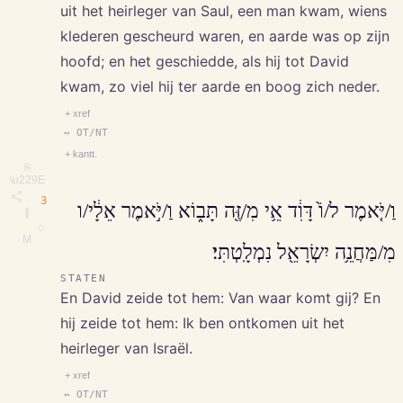
uit het heirleger van Saul, een man kwam, wiens
klederen gescheurd waren, en aarde was op zijn
hoofd; en het geschiedde, als hij tot David
kwam, zo viel hij ter aarde en boog zich neder.
+ xref
↔ OT/NT
+ kantt.
⎘
\u229E
3
וַ/יֹּ֤אמֶר ל/וֹ֙ דָּוִ֔ד אֵ֥י מִ/זֶּ֖ה תָּב֑וֹא וַ/יֹּ֣אמֶר אֵלָ֔י/ו
∥
◇
M
מִ/מַּחֲנֵ֥ה יִשְׂרָאֵ֖ל נִמְלָֽטְתִּי׃
STATEN
En David zeide tot hem: Van waar komt gij? En
hij zeide tot hem: Ik ben ontkomen uit het
heirleger van Israël.
+ xref
↔ OT/NT