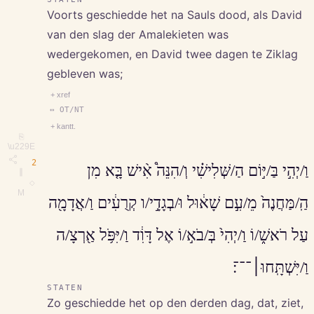
Voorts geschiedde het na Sauls dood, als David
van den slag der Amalekieten was
wedergekomen, en David twee dagen te Ziklag
gebleven was;
+ xref
↔ OT/NT
+ kantt.
⎘
\u229E
2
וַ/יְהִ֣י בַּ/יּ֣וֹם הַ/שְּׁלִישִׁ֗י וְ/הִנֵּה֩ אִ֨ישׁ בָּ֤א מִן
∥
◇
M
הַֽ/מַּחֲנֶה֙ מֵ/עִ֣ם שָׁא֔וּל וּ/בְגָדָ֣י/ו קְרֻעִ֔ים וַ/אֲדָמָ֖ה
עַל רֹאשׁ֑/וֹ וַ/יְהִי֙ בְּ/בֹא֣/וֹ אֶל דָּוִ֔ד וַ/יִּפֹּ֥ל אַ֖רְצָ/ה
וַ/יִּשְׁתָּֽחוּ׀־־־׃
STATEN
Zo geschiedde het op den derden dag, dat, ziet,