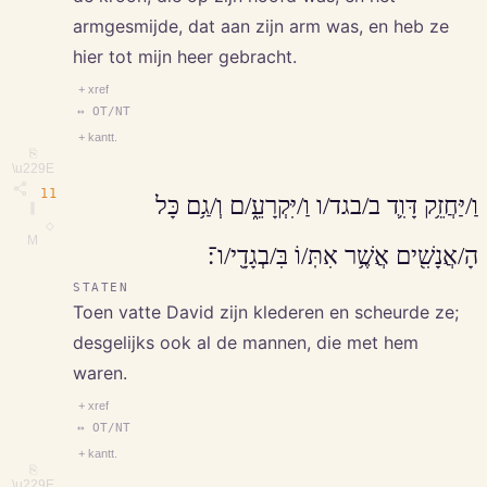
armgesmijde, dat aan zijn arm was, en heb ze
hier tot mijn heer gebracht.
+ xref
↔ OT/NT
+ kantt.
⎘
\u229E
11
וַ/יַּחֲזֵ֥ק דָּוִ֛ד ב/בגד/ו וַ/יִּקְרָעֵ֑/ם וְ/גַ֥ם כָּל
∥
◇
M
הָ/אֲנָשִׁ֖ים אֲשֶׁ֥ר אִתּֽ/וֹ בִּ/בְגָדָ֖י/ו־׃
STATEN
Toen vatte David zijn klederen en scheurde ze;
desgelijks ook al de mannen, die met hem
waren.
+ xref
↔ OT/NT
+ kantt.
⎘
\u229E