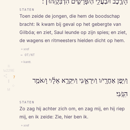
הָ/רֶ֛כֶב וּ/בַעֲלֵ֥י הַ/פָּרָשִׁ֖ים הִדְבִּקֻֽ/הוּ׀־׃
STATEN
Toen zeide de jongen, die hem de boodschap
bracht: Ik kwam bij geval op het gebergte van
Gilbóa; en ziet, Saul leunde op zijn spies; en ziet,
de wagens en ritmeesters hielden dicht op hem.
+ xref
↔ OT/NT
+ kantt.
⎘
\u229E
7
וַ/יִּ֥פֶן אַחֲרָ֖י/ו וַ/יִּרְאֵ֑/נִי וַ/יִּקְרָ֣א אֵלָ֔/י וָ/אֹמַ֖ר
∥
◇
M
הִנֵּֽ/נִי׃
STATEN
Zo zag hij achter zich om, en zag mij, en hij riep
mij, en ik zeide: Zie, hier ben ik.
+ xref