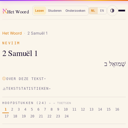
א
Het Woord
Lezen
Studeren
Onderzoeken
NL
EN
Het Woord
·
2 Samuël
1
NEVIIM
2 Samuël
1
שְׁמוּאֵל ב
Ⓘ
OVER DEZE TEKST
▾
TEKSTSTATISTIEKEN
▾
HOOFDSTUKKEN (
24
)
← → TOETSEN
1
2
3
4
5
6
7
8
9
10
11
12
13
14
15
16
17
18
19
20
21
22
23
24