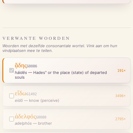
VERWANTE WOORDEN
Woorden met dezelfde consonantale wortel. Vink aan om hun
vindplaatsen mee te tellen.
ᾅδης
G0086
191
×
háidēs
—
Hades" or the place (state) of departed
souls
εἴδω
G1492
3496
×
eídō
—
know (perceive)
ἀδελφός
G0080
2795
×
adelphós
—
brother