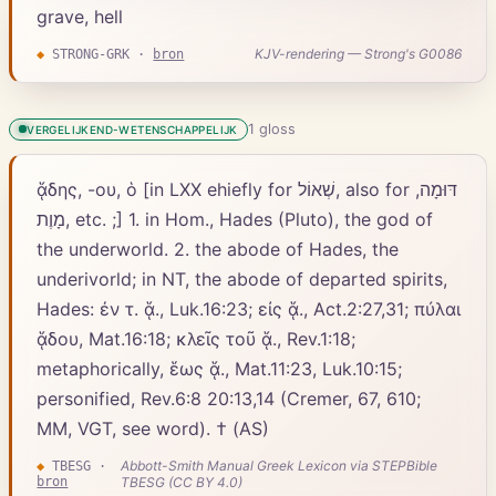
grave, hell
KJV-rendering — Strong's G0086
◆
STRONG-GRK
·
bron
1
gloss
VERGELIJKEND-WETENSCHAPPELIJK
ᾅδης, -ου, ὁ [in LXX ehiefly for שְׁאוֹל, also for דּוּמָה,
מָוֶת, etc. ;] 1. in Hom., Hades (Pluto), the god of
the underworld. 2. the abode of Hades, the
underivorld; in NT, the abode of departed spirits,
Hades: ἐν τ. ᾅ., Luk.16:23; εἰς ᾅ., Act.2:27,31; πύλαι
ᾅδου, Mat.16:18; κλεῖς τοῦ ᾅ., Rev.1:18;
metaphorically, ἕως ᾅ., Mat.11:23, Luk.10:15;
personified, Rev.6:8 20:13,14 (Cremer, 67, 610;
MM, VGT, see word). † (AS)
Abbott-Smith Manual Greek Lexicon via STEPBible
◆
TBESG
·
bron
TBESG (CC BY 4.0)