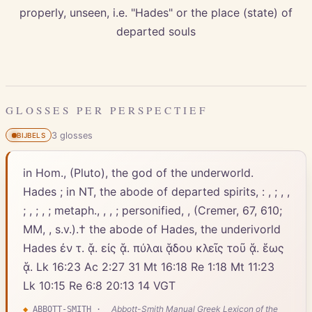
properly, unseen, i.e. "Hades" or the place (state) of
departed souls
GLOSSES PER PERSPECTIEF
3
gloss
es
BIJBELS
in Hom., (Pluto), the god of the underworld.
Hades ; in NT, the abode of departed spirits, : , ; , ,
; , ; , ; metaph., , , ; personified, , (Cremer, 67, 610;
MM, , s.v.).† the abode of Hades, the underivorld
Hades ἐν τ. ᾅ. εἰς ᾅ. πύλαι ᾅδου κλεῖς τοῦ ᾅ. ἕως
ᾅ. Lk 16:23 Ac 2:27 31 Mt 16:18 Re 1:18 Mt 11:23
Lk 10:15 Re 6:8 20:13 14 VGT
Abbott-Smith Manual Greek Lexicon of the
◆
ABBOTT-SMITH
·