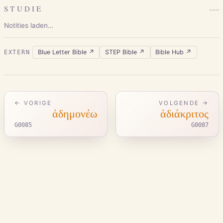
STUDIE
…
…
Notities laden…
Blue Letter Bible
↗
STEP Bible
↗
Bible Hub
↗
EXTERN
← VORIGE
VOLGENDE →
ἀδημονέω
ἀδιάκριτος
G0085
G0087