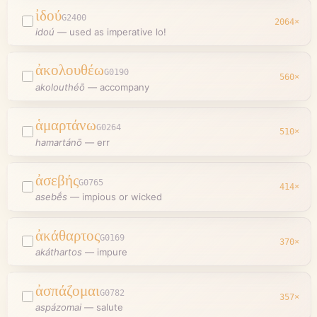
ἰδού
G2400
2064
×
idoú
—
used as imperative lo!
ἀκολουθέω
G0190
560
×
akolouthéō
—
accompany
ἁμαρτάνω
G0264
510
×
hamartánō
—
err
ἀσεβής
G0765
414
×
asebḗs
—
impious or wicked
ἀκάθαρτος
G0169
370
×
akáthartos
—
impure
ἀσπάζομαι
G0782
357
×
aspázomai
—
salute