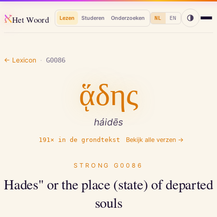
א
Het Woord
Lezen
Studeren
Onderzoeken
NL
EN
← Lexicon
·
G0086
ᾅδης
háidēs
191
× in de grondtekst
Bekijk alle verzen →
STRONG
G0086
Hades" or the place (state) of departed
souls