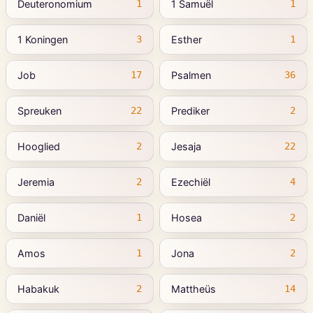
Deuteronomium
1 Samuël
1
1
1 Koningen
Esther
3
1
Job
Psalmen
17
36
Spreuken
Prediker
22
2
Hooglied
Jesaja
2
22
Jeremia
Ezechiël
2
4
Daniël
Hosea
1
2
Amos
Jona
1
2
Habakuk
Mattheüs
2
14