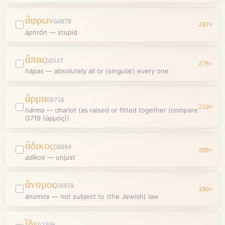
ἄφρων
G0878
287
×
áphrōn
—
stupid
ἅπας
G0537
276
×
hápas
—
absolutely all or (singular) every one
ἅρμα
G0716
210
×
hárma
—
chariot (as raised or fitted together (compare
G719 (ἁρμός))
ἄδικος
G0094
206
×
ádikos
—
unjust
ἄνομος
G0459
190
×
ánomos
—
not subject to (the Jewish) law
ἴδε