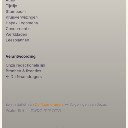
Tijdlijn
Stamboom
Kruisverwijzingen
Hapax Legomena
Concordantie
Werkbladen
Leesplannen
Verantwoording
Onze redactionele lijn
Bronnen & licenties
← De Naamdragers
Een initiatief van
De Naamdragers
— Volgelingen van Jezus
·
תורת יהוה תמימה
Psalm 19:8