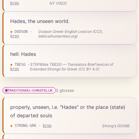
bron
NT (1922)
Hades, the unseen world.
Dodson Greek-English Lexicon (CC0,
◆
DODSON
·
bron
biblicalhumanities.org)
hell: Hades
STEPBible TBESG — Translators Brief lexicon of
◆
TBESG
·
bron
Extended Strongs for Greek (CC BY 4.0)
2
gloss
es
TRADITIONEEL-CHRISTELIJK
properly, unseen, i.e. "Hades" or the place (state)
of departed souls
Strong's G0086
◆
STRONG-GRK
·
bron