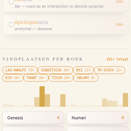
G2396
189
×
íde
—
used as an interjection to denote surprise
ἀρνέομαι
G0720
186
×
arnéomai
—
disavow
VINDPLAATSEN PER BOEK
191× totaal
LXX-RAHLFS
73
×
SINAITICUS
58
×
BYZ
11
×
TR-SCRIV
11
×
KJV
10
×
TAGNT
10
×
TISCH
10
×
SBLGNT
8
×
Genesis
Numeri
4
4