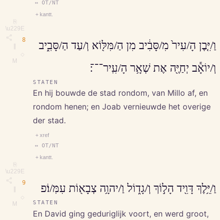
↔ OT/NT
+ kantt.
⎘
\u229E
8
וַ/יִּ֤בֶן הָ/עִיר֙ מִ/סָּבִ֔יב מִן הַ/מִּלּ֖וֹא וְ/עַד הַ/סָּבִ֑יב
∥
◇
M
וְ/יוֹאָ֕ב יְחַיֶּ֖ה אֶת שְׁאָ֥ר הָ/עִֽיר־־־׃
STATEN
En hij bouwde de stad rondom, van Millo af, en
rondom henen; en Joab vernieuwde het overige
der stad.
+ xref
↔ OT/NT
+ kantt.
⎘
\u229E
9
וַ/יֵּ֥לֶךְ דָּוִ֖יד הָל֣וֹךְ וְ/גָד֑וֹל וַ/יהוָ֥ה צְבָא֖וֹת עִמּֽ/וֹ׃פ
∥
◇
STATEN
M
En David ging geduriglijk voort, en werd groot,