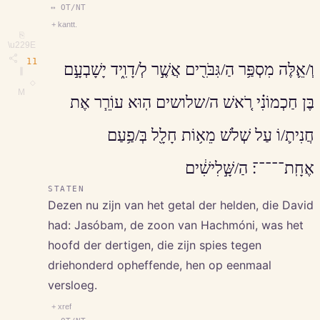
↔ OT/NT
+ kantt.
⎘
\u229E
11
וְ/אֵ֛לֶּה מִסְפַּ֥ר הַ/גִּבֹּרִ֖ים אֲשֶׁ֣ר לְ/דָוִ֑יד יָשָׁבְעָ֣ם
∥
◇
M
בֶּן חַכְמוֹנִ֗י רֹ֚אשׁ ה/שלושים הֽוּא עוֹרֵ֧ר אֶת
חֲנִית֛/וֹ עַל שְׁלֹשׁ מֵא֥וֹת חָלָ֖ל בְּ/פַ֥עַם
אֶחָֽת־־־־־׃ הַ/שָּׁ֣לִישִׁ֔ים
STATEN
Dezen nu zijn van het getal der helden, die David
had: Jasóbam, de zoon van Hachmóni, was het
hoofd der dertigen, die zijn spies tegen
driehonderd opheffende, hen op eenmaal
versloeg.
+ xref