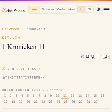
א
Het Woord
Lezen
Studeren
Onderzoeken
NL
EN
Het Woord
·
1 Kronieken
11
KETUVIM
1 Kronieken
11
דִּבְרֵי הַיָּמִים א
Ⓘ
OVER DEZE TEKST
▾
TEKSTSTATISTIEKEN
▾
HOOFDSTUKKEN (
29
)
← → TOETSEN
1
2
3
4
5
6
7
8
9
10
11
12
13
14
15
16
17
18
19
20
21
22
23
24
25
26
27
28
29