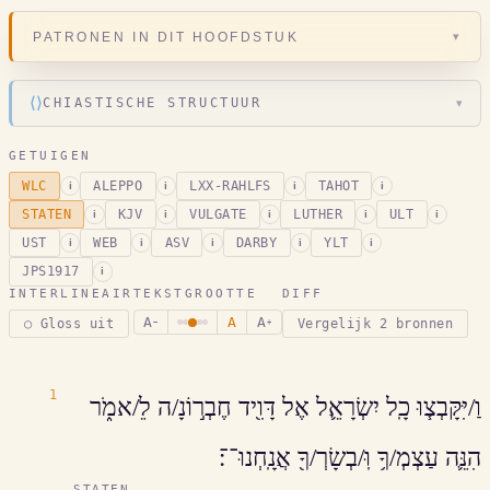
▾
PATRONEN IN DIT HOOFDSTUK
⟨⟩
CHIASTISCHE STRUCTUUR
▾
GETUIGEN
WLC
ALEPPO
LXX-RAHLFS
TAHOT
i
i
i
i
STATEN
KJV
VULGATE
LUTHER
ULT
i
i
i
i
i
UST
WEB
ASV
DARBY
YLT
i
i
i
i
i
JPS1917
i
INTERLINEAIR
TEKSTGROOTTE
DIFF
A
A
A
○ Gloss uit
Vergelijk 2 bronnen
−
+
1
וַ/יִּקָּבְצ֧וּ כָֽל יִשְׂרָאֵ֛ל אֶל דָּוִ֖יד חֶבְר֣וֹנָ/ה לֵ/אמֹ֑ר
הִנֵּ֛ה עַצְמְ/ךָ֥ וּֽ/בְשָׂרְ/ךָ֖ אֲנָֽחְנוּ־־׃
STATEN