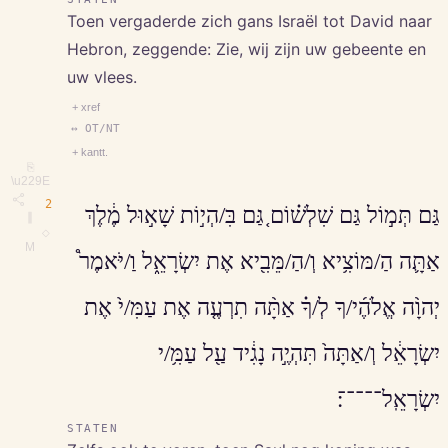
Toen vergaderde zich gans Israël tot David naar
Hebron, zeggende: Zie, wij zijn uw gebeente en
uw vlees.
+ xref
↔ OT/NT
+ kantt.
⎘
\u229E
2
גַּם תְּמ֣וֹל גַּם שִׁלְשׁ֗וֹם גַּ֚ם בִּ/הְי֣וֹת שָׁא֣וּל מֶ֔לֶךְ
∥
◇
M
אַתָּ֛ה הַ/מּוֹצִ֥יא וְ/הַ/מֵּבִ֖יא אֶת יִשְׂרָאֵ֑ל וַ/יֹּאמֶר֩
יְהוָ֨ה אֱלֹהֶ֜י/ךָ לְ/ךָ֗ אַתָּ֨ה תִרְעֶ֤ה אֶת עַמִּ/י֙ אֶת
יִשְׂרָאֵ֔ל וְ/אַתָּה֙ תִּהְיֶ֣ה נָגִ֔יד עַ֖ל עַמִּ֥/י
יִשְׂרָאֵֽל־־־־־׃
STATEN