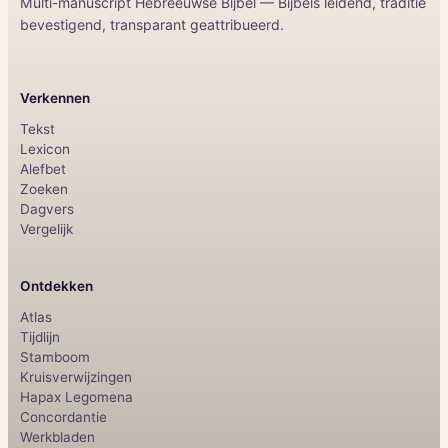
Multi-manuscript Hebreeuwse Bijbel — Bijbels leidend, traditie
bevestigend, transparant geattribueerd.
Verkennen
Tekst
Lexicon
Alefbet
Zoeken
Dagvers
Vergelijk
Ontdekken
Atlas
Tijdlijn
Stamboom
Kruisverwijzingen
Hapax Legomena
Concordantie
Werkbladen