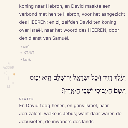
koning naar Hebron, en David maakte een
verbond met hen te Hebron, voor het aangezicht
des HEEREN; en zij zalfden David ten koning
over Israël, naar het woord des HEEREN, door
den dienst van Samuël.
+ xref
↔ OT/NT
+ kantt.
⎘
\u229E
4
וַ/יֵּ֨לֶךְ דָּוִ֧יד וְ/כָל יִשְׂרָאֵ֛ל יְרוּשָׁלִַ֖ם הִ֣יא יְב֑וּס
∥
◇
M
וְ/שָׁם֙ הַ/יְבוּסִ֔י יֹשְׁבֵ֖י הָ/אָֽרֶץ־׃
STATEN
En David toog henen, en gans Israël, naar
Jeruzalem, welke is Jebus; want daar waren de
Jebusieten, de inwoners des lands.