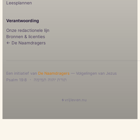
Leesplannen
Verantwoording
Onze redactionele lijn
Bronnen & licenties
← De Naamdragers
Een initiatief van
De Naamdragers
— Volgelingen van Jezus
·
תורת יהוה תמימה
Psalm 19:8
vrijleven.nu