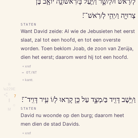
לְ/רֹ֖אשׁ וּ/לְ/שָׂ֑ר וַ/יַּ֧עַל בָּ/רִאשׁוֹנָ֛ה יוֹאָ֥ב בֶּן
צְרוּיָ֖ה וַ/יְהִ֥י לְ/רֹֽאשׁ־־׃
STATEN
Want David zeide: Al wie de Jebusieten het eerst
slaat, zal tot een hoofd, en tot een overste
worden. Toen beklom Joab, de zoon van Zerúja,
dien het eerst; daarom werd hij tot een hoofd.
+ xref
↔ OT/NT
+ kantt.
⎘
\u229E
7
וַ/יֵּ֥שֶׁב דָּוִ֖יד בַּ/מְצָ֑ד עַל כֵּ֥ן קָרְאוּ ל֖/וֹ עִ֥יר דָּוִֽיד־־׃
∥
◇
STATEN
M
David nu woonde op den burg; daarom heet
men dien de stad Davids.
+ xref