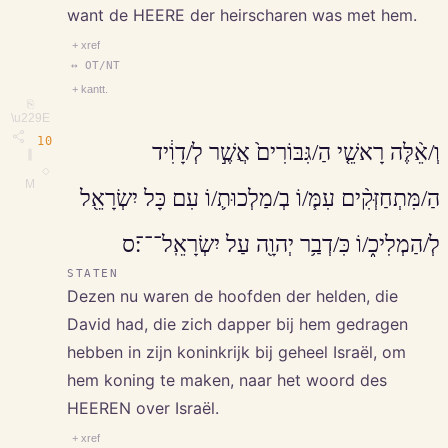
want de HEERE der heirscharen was met hem.
+ xref
↔ OT/NT
+ kantt.
⎘
\u229E
10
וְ/אֵ֨לֶּה רָאשֵׁ֤י הַ/גִּבּוֹרִים֙ אֲשֶׁ֣ר לְ/דָוִ֔יד
∥
◇
M
הַ/מִּתְחַזְּקִ֨ים עִמּ֧/וֹ בְ/מַלְכוּת֛/וֹ עִם כָּל יִשְׂרָאֵ֖ל
לְ/הַמְלִיכ֑/וֹ כִּ/דְבַ֥ר יְהוָ֖ה עַל יִשְׂרָאֵֽל־־־׃ס
STATEN
Dezen nu waren de hoofden der helden, die
David had, die zich dapper bij hem gedragen
hebben in zijn koninkrijk bij geheel Israël, om
hem koning te maken, naar het woord des
HEEREN over Israël.
+ xref