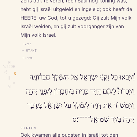
Zelfs ook te voren, toen Saul nog koning was,
hebt gij Israël uitgeleid en ingeleid; ook heeft de
HEERE, uw God, tot u gezegd: Gij zult Mijn volk
Israël weiden, en gij zult voorganger zijn van
Mijn volk Israël.
+ xref
↔ OT/NT
+ kantt.
⎘
\u229E
3
וַ֠/יָּבֹאוּ כָּל זִקְנֵ֨י יִשְׂרָאֵ֤ל אֶל הַ/מֶּ֨לֶךְ֙ חֶבְר֔וֹנָ/ה
∥
◇
M
וַ/יִּכְרֹת֩ לָ/הֶ֨ם דָּוִ֥יד בְּרִ֛ית בְּ/חֶבְר֖וֹן לִ/פְנֵ֣י יְהוָ֑ה
וַ/יִּמְשְׁח֨וּ אֶת דָּוִ֤יד לְ/מֶ֨לֶךְ֙ עַל יִשְׂרָאֵ֔ל כִּ/דְבַ֥ר
יְהוָ֖ה בְּ/יַד שְׁמוּאֵֽל־־־־־׃ס
STATEN
Ook kwamen alle oudsten in Israël tot den