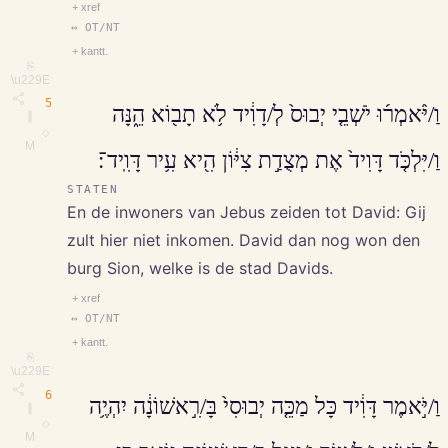
+ xref
↔ OT/NT
+ kantt.
⎘
\u229E
5
וַ/יֹּ֨אמְר֜וּ יֹשְׁבֵ֤י יְבוּס֙ לְ/דָוִ֔יד לֹ֥א תָב֖וֹא הֵ֑נָּה
∥
◇
M
וַ/יִּלְכֹּ֤ד דָּוִיד֙ אֶת מְצֻדַ֣ת צִיּ֔וֹן הִ֖יא עִ֥יר דָּוִֽיד־׃
STATEN
En de inwoners van Jebus zeiden tot David: Gij
zult hier niet inkomen. David dan nog won den
burg Sion, welke is de stad Davids.
+ xref
↔ OT/NT
+ kantt.
⎘
\u229E
6
וַ/יֹּ֣אמֶר דָּוִ֔יד כָּל מַכֵּ֤ה יְבוּסִי֙ בָּ/רִ֣אשׁוֹנָ֔ה יִהְיֶ֥ה
∥
◇
M