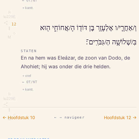
↔ OT/NT
+ kantt.
⎘
\u229E
12
וְ/אַחֲרָ֛י/ו אֶלְעָזָ֥ר בֶּן דּוֹד֖וֹ הָ/אֲחוֹחִ֑י ה֖וּא
∥
◇
M
בִּ/שְׁלוֹשָׁ֥ה הַ/גִּבֹּרִֽים־׃
STATEN
En na hem was Eleázar, de zoon van Dodo, de
Ahohiet; hij was onder die drie helden.
+ xref
↔ OT/NT
+ kantt.
⎘
\u229E
∥
◇
← Hoofdstuk
10
Hoofdstuk
12
→
← → navigeer
M