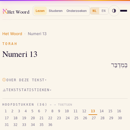
א
Het Woord
Lezen
Studeren
Onderzoeken
NL
EN
Het Woord
·
Numeri
13
TORAH
Numeri
13
בְּמִדְבַּר
Ⓘ
OVER DEZE TEKST
▾
TEKSTSTATISTIEKEN
▾
HOOFDSTUKKEN (
36
)
← → TOETSEN
1
2
3
4
5
6
7
8
9
10
11
12
13
14
15
16
17
18
19
20
21
22
23
24
25
26
27
28
29
30
31
32
33
34
35
36