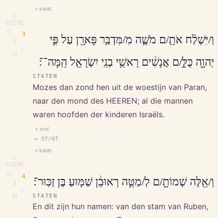
+ kantt.
⎘
\u229E
3
וַ/יִּשְׁלַ֨ח אֹתָ֥/ם מֹשֶׁ֛ה מִ/מִּדְבַּ֥ר פָּארָ֖ן עַל פִּ֣י
∥
◇
M
יְהוָ֑ה כֻּלָּ֣/ם אֲנָשִׁ֔ים רָאשֵׁ֥י בְנֵֽי יִשְׂרָאֵ֖ל הֵֽמָּה־־׃
STATEN
Mozes dan zond hen uit de woestijn van Paran,
naar den mond des HEEREN; al die mannen
waren hoofden der kinderen Israëls.
+ xref
↔ OT/NT
+ kantt.
⎘
\u229E
4
וְ/אֵ֖לֶּה שְׁמוֹתָ֑/ם לְ/מַטֵּ֣ה רְאוּבֵ֔ן שַׁמּ֖וּעַ בֶּן זַכּֽוּר־׃
∥
◇
STATEN
M
En dit zijn hun namen: van den stam van Ruben,