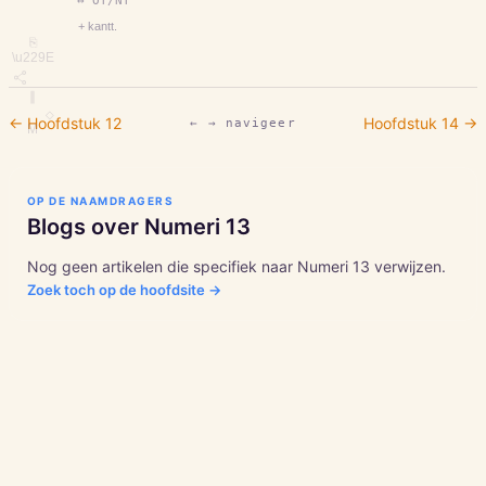
↔ OT/NT
+ kantt.
⎘
\u229E
∥
◇
← Hoofdstuk
12
Hoofdstuk
14
→
← → navigeer
M
OP DE NAAMDRAGERS
Blogs over
Numeri
13
Nog geen artikelen die specifiek naar
Numeri
13
verwijzen.
Zoek toch op de hoofdsite →