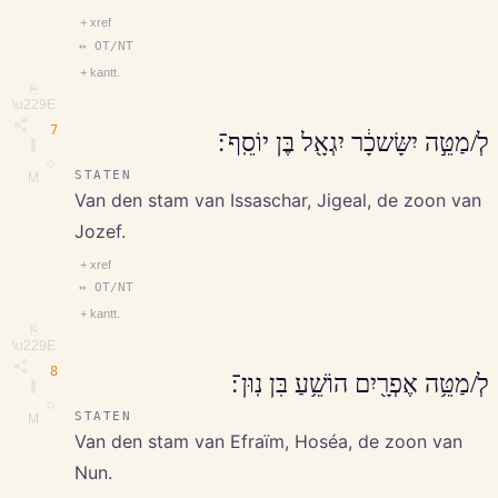
+ xref
↔ OT/NT
+ kantt.
⎘
\u229E
7
לְ/מַטֵּ֣ה יִשָּׂשכָ֔ר יִגְאָ֖ל בֶּן יוֹסֵֽף־׃
∥
◇
STATEN
M
Van den stam van Issaschar, Jigeal, de zoon van
Jozef.
+ xref
↔ OT/NT
+ kantt.
⎘
\u229E
8
לְ/מַטֵּ֥ה אֶפְרָ֖יִם הוֹשֵׁ֥עַ בִּן נֽוּן־׃
∥
◇
STATEN
M
Van den stam van Efraïm, Hoséa, de zoon van
Nun.