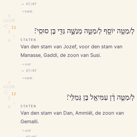
↔ OT/NT
+ kantt.
⎘
\u229E
11
לְ/מַטֵּ֥ה יוֹסֵ֖ף לְ/מַטֵּ֣ה מְנַשֶּׁ֑ה גַּדִּ֖י בֶּן סוּסִֽי־׃
∥
◇
STATEN
M
Van den stam van Jozef, voor den stam van
Manasse, Gaddi, de zoon van Susi.
+ xref
↔ OT/NT
+ kantt.
⎘
\u229E
12
לְ/מַטֵּ֣ה דָ֔ן עַמִּיאֵ֖ל בֶּן גְּמַלִּֽי־׃
∥
◇
STATEN
M
Van den stam van Dan, Ammiël, de zoon van
Gemalli.
+ xref