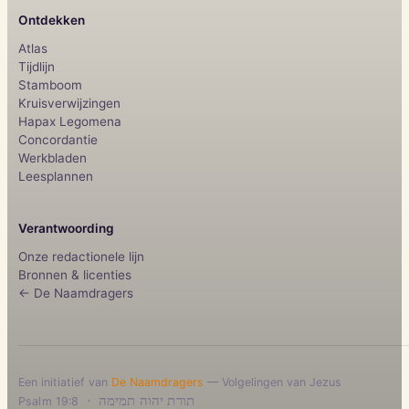
Ontdekken
Atlas
Tijdlijn
Stamboom
Kruisverwijzingen
Hapax Legomena
Concordantie
Werkbladen
Leesplannen
Verantwoording
Onze redactionele lijn
Bronnen & licenties
← De Naamdragers
Een initiatief van
De Naamdragers
— Volgelingen van Jezus
·
תורת יהוה תמימה
Psalm 19:8