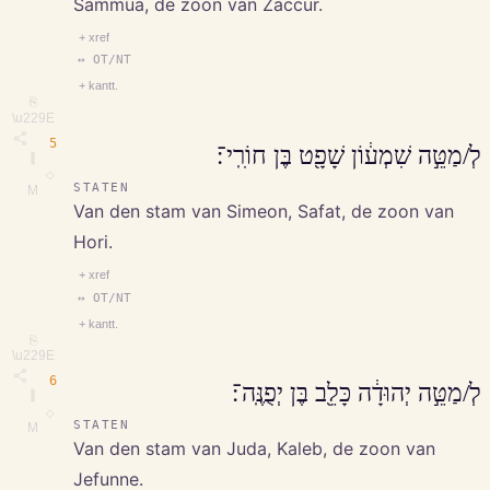
Sammua, de zoon van Zaccur.
+ xref
↔ OT/NT
+ kantt.
⎘
\u229E
5
לְ/מַטֵּ֣ה שִׁמְע֔וֹן שָׁפָ֖ט בֶּן חוֹרִֽי־׃
∥
◇
STATEN
M
Van den stam van Simeon, Safat, de zoon van
Hori.
+ xref
↔ OT/NT
+ kantt.
⎘
\u229E
6
לְ/מַטֵּ֣ה יְהוּדָ֔ה כָּלֵ֖ב בֶּן יְפֻנֶּֽה־׃
∥
◇
STATEN
M
Van den stam van Juda, Kaleb, de zoon van
Jefunne.