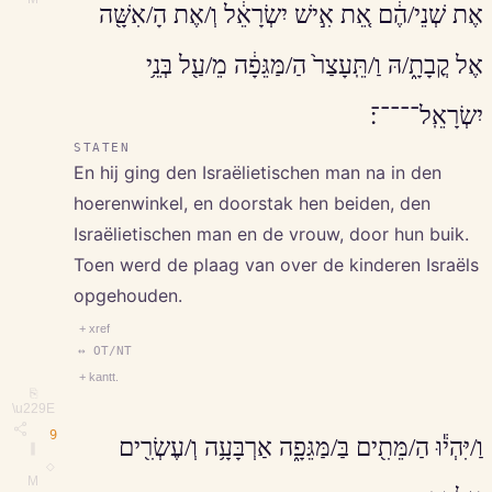
אֶת שְׁנֵי/הֶ֔ם אֵ֚ת אִ֣ישׁ יִשְׂרָאֵ֔ל וְ/אֶת הָ/אִשָּׁ֖ה
אֶל קֳבָתָ֑/הּ וַ/תֵּֽעָצַר֙ הַ/מַּגֵּפָ֔ה מֵ/עַ֖ל בְּנֵ֥י
יִשְׂרָאֵֽל־־־־־׃
STATEN
En hij ging den Israëlietischen man na in den
hoerenwinkel, en doorstak hen beiden, den
Israëlietischen man en de vrouw, door hun buik.
Toen werd de plaag van over de kinderen Israëls
opgehouden.
+ xref
↔ OT/NT
+ kantt.
⎘
\u229E
9
וַ/יִּהְי֕וּ הַ/מֵּתִ֖ים בַּ/מַּגֵּפָ֑ה אַרְבָּעָ֥ה וְ/עֶשְׂרִ֖ים
∥
◇
M