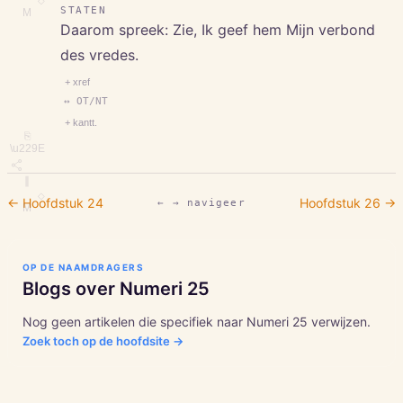
◇
STATEN
M
Daarom spreek: Zie, Ik geef hem Mijn verbond
des vredes.
+ xref
↔ OT/NT
+ kantt.
⎘
\u229E
∥
◇
← Hoofdstuk
24
Hoofdstuk
26
→
← → navigeer
M
OP DE NAAMDRAGERS
Blogs over
Numeri
25
Nog geen artikelen die specifiek naar
Numeri
25
verwijzen.
Zoek toch op de hoofdsite →