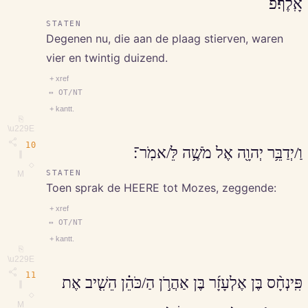
אָֽלֶף׃פ
STATEN
Degenen nu, die aan de plaag stierven, waren
vier en twintig duizend.
+ xref
↔ OT/NT
+ kantt.
⎘
\u229E
10
וַ/יְדַבֵּ֥ר יְהוָ֖ה אֶל מֹשֶׁ֥ה לֵּ/אמֹֽר־׃
∥
◇
STATEN
M
Toen sprak de HEERE tot Mozes, zeggende:
+ xref
↔ OT/NT
+ kantt.
⎘
\u229E
11
פִּֽינְחָ֨ס בֶּן אֶלְעָזָ֜ר בֶּן אַהֲרֹ֣ן הַ/כֹּהֵ֗ן הֵשִׁ֤יב אֶת
∥
◇
M