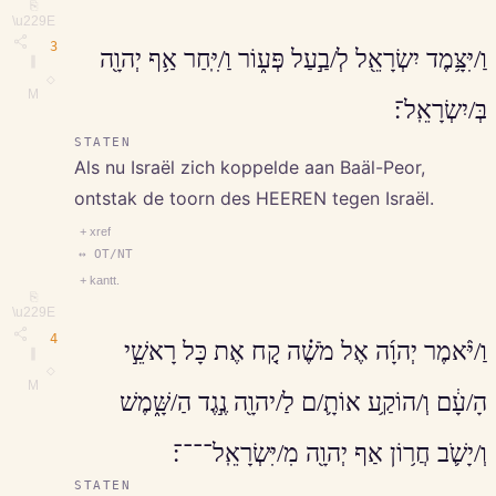
⎘
\u229E
3
וַ/יִּצָּ֥מֶד יִשְׂרָאֵ֖ל לְ/בַ֣עַל פְּע֑וֹר וַ/יִּֽחַר אַ֥ף יְהוָ֖ה
∥
◇
M
בְּ/יִשְׂרָאֵֽל־׃
STATEN
Als nu Israël zich koppelde aan Baäl-Peor,
ontstak de toorn des HEEREN tegen Israël.
+ xref
↔ OT/NT
+ kantt.
⎘
\u229E
4
וַ/יֹּ֨אמֶר יְהוָ֜ה אֶל מֹשֶׁ֗ה קַ֚ח אֶת כָּל רָאשֵׁ֣י
∥
◇
M
הָ/עָ֔ם וְ/הוֹקַ֥ע אוֹתָ֛/ם לַ/יהוָ֖ה נֶ֣גֶד הַ/שָּׁ֑מֶשׁ
וְ/יָשֹׁ֛ב חֲר֥וֹן אַף יְהוָ֖ה מִ/יִּשְׂרָאֵֽל־־־־׃
STATEN