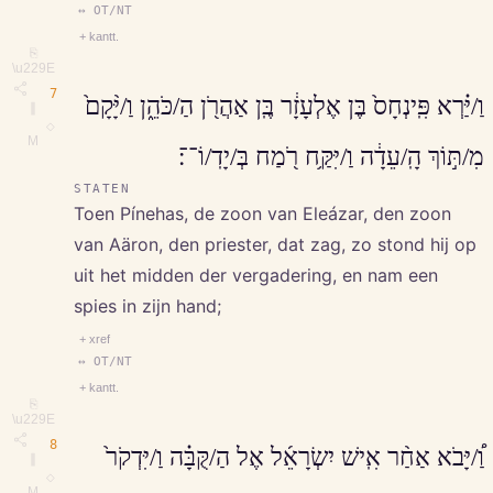
↔ OT/NT
+ kantt.
⎘
\u229E
7
וַ/יַּ֗רְא פִּֽינְחָס֙ בֶּן אֶלְעָזָ֔ר בֶּֽן אַהֲרֹ֖ן הַ/כֹּהֵ֑ן וַ/יָּ֨קָם֙
∥
◇
M
מִ/תּ֣וֹךְ הָֽ/עֵדָ֔ה וַ/יִּקַּ֥ח רֹ֖מַח בְּ/יָדֽ/וֹ־־׃
STATEN
Toen Pínehas, de zoon van Eleázar, den zoon
van Aäron, den priester, dat zag, zo stond hij op
uit het midden der vergadering, en nam een
spies in zijn hand;
+ xref
↔ OT/NT
+ kantt.
⎘
\u229E
8
וַ֠/יָּבֹא אַחַ֨ר אִֽישׁ יִשְׂרָאֵ֜ל אֶל הַ/קֻּבָּ֗ה וַ/יִּדְקֹר֙
∥
◇
M