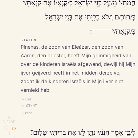
חֲמָתִ/י֙ מֵ/עַ֣ל בְּנֵֽי יִשְׂרָאֵ֔ל בְּ/קַנְא֥/וֹ אֶת קִנְאָתִ֖/י
בְּ/תוֹכָ֑/ם וְ/לֹא כִלִּ֥יתִי אֶת בְּנֵֽי יִשְׂרָאֵ֖ל
בְּ/קִנְאָתִֽ/י־־־־־־־־׃
STATEN
Pínehas, de zoon van Eleázar, den zoon van
Aäron, den priester, heeft Mijn grimmigheid van
over de kinderen Israëls afgewend, dewijl hij Mijn
ijver geijverd heeft in het midden derzelve,
zodat ik de kinderen Israëls in Mijn ijver niet
vernield heb.
+ xref
↔ OT/NT
+ kantt.
⎘
\u229E
12
לָ/כֵ֖ן אֱמֹ֑ר הִנְנִ֨/י נֹתֵ֥ן ל֛/וֹ אֶת בְּרִיתִ֖/י שָׁלֽוֹם־׃
∥