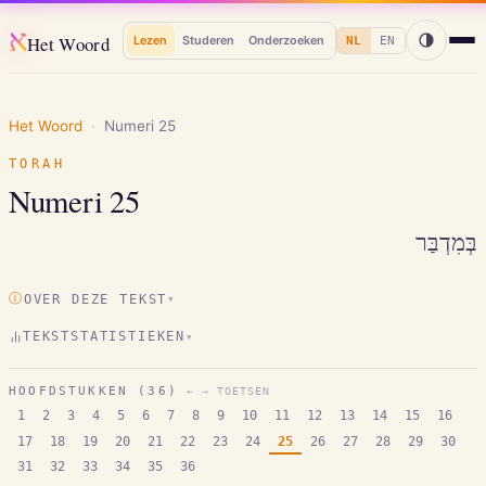
א
Het Woord
Lezen
Studeren
Onderzoeken
NL
EN
Het Woord
·
Numeri
25
TORAH
Numeri
25
בְּמִדְבַּר
Ⓘ
OVER DEZE TEKST
▾
TEKSTSTATISTIEKEN
▾
HOOFDSTUKKEN (
36
)
← → TOETSEN
1
2
3
4
5
6
7
8
9
10
11
12
13
14
15
16
17
18
19
20
21
22
23
24
25
26
27
28
29
30
31
32
33
34
35
36