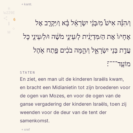
+ kantt.
⎘
\u229E
6
וְ/הִנֵּ֡ה אִישׁ֩ מִ/בְּנֵ֨י יִשְׂרָאֵ֜ל בָּ֗א וַ/יַּקְרֵ֤ב אֶל
∥
◇
M
אֶחָי/ו֙ אֶת הַ/מִּדְיָנִ֔ית לְ/עֵינֵ֣י מֹשֶׁ֔ה וּ/לְ/עֵינֵ֖י כָּל
עֲדַ֣ת בְּנֵי יִשְׂרָאֵ֑ל וְ/הֵ֣מָּה בֹכִ֔ים פֶּ֖תַח אֹ֥הֶל
מוֹעֵֽד־־־־׃
STATEN
En ziet, een man uit de kinderen Israëls kwam,
en bracht een Midianietin tot zijn broederen voor
de ogen van Mozes, en voor de ogen van de
ganse vergadering der kinderen Israëls, toen zij
weenden voor de deur van de tent der
samenkomst.
+ xref