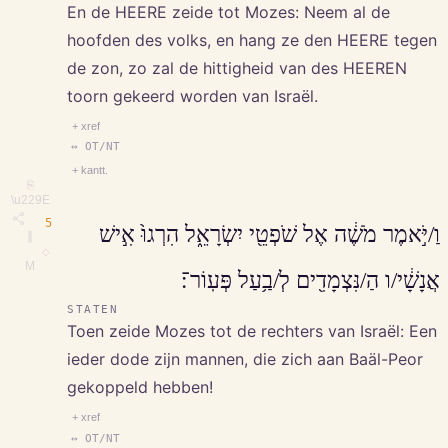
En de HEERE zeide tot Mozes: Neem al de
hoofden des volks, en hang ze den HEERE tegen
de zon, zo zal de hittigheid van des HEEREN
toorn gekeerd worden van Israël.
+ xref
↔ OT/NT
+ kantt.
⎘
\u229E
5
וַ/יֹּ֣אמֶר מֹשֶׁ֔ה אֶל שֹׁפְטֵ֖י יִשְׂרָאֵ֑ל הִרְגוּ֙ אִ֣ישׁ
∥
◇
M
אֲנָשָׁ֔י/ו הַ/נִּצְמָדִ֖ים לְ/בַ֥עַל פְּעֽוֹר־׃
STATEN
Toen zeide Mozes tot de rechters van Israël: Een
ieder dode zijn mannen, die zich aan Baäl-Peor
gekoppeld hebben!
+ xref
↔ OT/NT