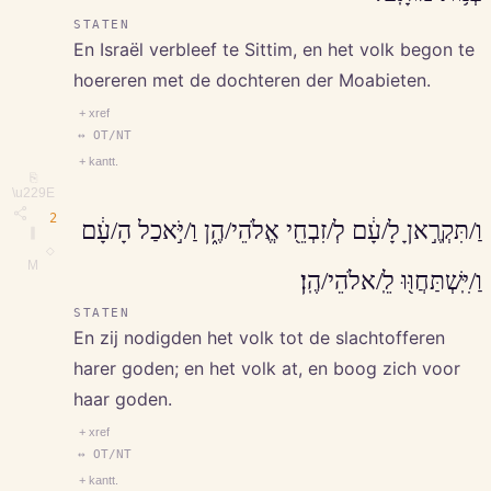
STATEN
En Israël verbleef te Sittim, en het volk begon te
hoereren met de dochteren der Moabieten.
+ xref
↔ OT/NT
+ kantt.
⎘
\u229E
2
וַ/תִּקְרֶ֣אןָ לָ/עָ֔ם לְ/זִבְחֵ֖י אֱלֹהֵי/הֶ֑ן וַ/יֹּ֣אכַל הָ/עָ֔ם
∥
◇
M
וַ/יִּֽשְׁתַּחֲוּ֖וּ לֵֽ/אלֹהֵי/הֶֽן׃
STATEN
En zij nodigden het volk tot de slachtofferen
harer goden; en het volk at, en boog zich voor
haar goden.
+ xref
↔ OT/NT
+ kantt.