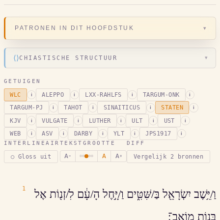
▾
PATRONEN IN DIT HOOFDSTUK
⟨⟩
CHIASTISCHE STRUCTUUR
▾
GETUIGEN
WLC
ALEPPO
LXX-RAHLFS
TARGUM-ONK
i
i
i
i
TARGUM-PJ
TAHOT
SINAITICUS
STATEN
i
i
i
i
KJV
VULGATE
LUTHER
ULT
UST
i
i
i
i
i
WEB
ASV
DARBY
YLT
JPS1917
i
i
i
i
i
INTERLINEAIR
TEKSTGROOTTE
DIFF
A
A
A
○ Gloss uit
Vergelijk 2 bronnen
−
+
1
וַ/יֵּ֥שֶׁב יִשְׂרָאֵ֖ל בַּ/שִּׁטִּ֑ים וַ/יָּ֣חֶל הָ/עָ֔ם לִ/זְנ֖וֹת אֶל
בְּנ֥וֹת מוֹאָֽב־׃