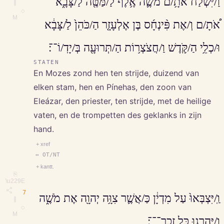
וַ/יִּשְׁלַ֨ח אֹתָ֥/ם מֹשֶׁ֛ה אֶ֥לֶף לַ/מַּטֶּ֖ה לַ/צָּבָ֑א
∥
◇
M
אֹ֠תָ/ם וְ/אֶת פִּ֨ינְחָ֜ס בֶּן אֶלְעָזָ֤ר הַ/כֹּהֵן֙ לַ/צָּבָ֔א
וּ/כְלֵ֥י הַ/קֹּ֛דֶשׁ וַ/חֲצֹצְר֥וֹת הַ/תְּרוּעָ֖ה בְּ/יָדֽ/וֹ־־׃
STATEN
En Mozes zond hen ten strijde, duizend van
elken stam, hen en Pínehas, den zoon van
Eleázar, den priester, ten strijde, met de heilige
vaten, en de trompetten des geklanks in zijn
hand.
+ xref
↔ OT/NT
+ kantt.
⎘
\u229E
7
וַֽ/יִּצְבְּאוּ֙ עַל מִדְיָ֔ן כַּ/אֲשֶׁ֛ר צִוָּ֥ה יְהוָ֖ה אֶת מֹשֶׁ֑ה
∥
◇
M
וַ/יַּֽהַרְג֖וּ כָּל זָכָֽר־־־׃