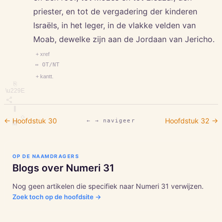
priester, en tot de vergadering der kinderen
Israëls, in het leger, in de vlakke velden van
Moab, dewelke zijn aan de Jordaan van Jericho.
+ xref
↔ OT/NT
+ kantt.
⎘
\u229E
∥
◇
← Hoofdstuk
30
Hoofdstuk
32
→
← → navigeer
M
OP DE NAAMDRAGERS
Blogs over
Numeri
31
Nog geen artikelen die specifiek naar
Numeri
31
verwijzen.
Zoek toch op de hoofdsite →