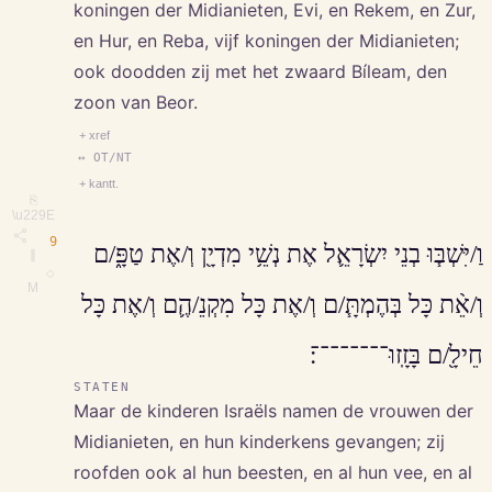
koningen der Midianieten, Evi, en Rekem, en Zur,
en Hur, en Reba, vijf koningen der Midianieten;
ook doodden zij met het zwaard Bíleam, den
zoon van Beor.
+ xref
↔ OT/NT
+ kantt.
⎘
\u229E
9
וַ/יִּשְׁבּ֧וּ בְנֵי יִשְׂרָאֵ֛ל אֶת נְשֵׁ֥י מִדְיָ֖ן וְ/אֶת טַפָּ֑/ם
∥
◇
M
וְ/אֵ֨ת כָּל בְּהֶמְתָּ֧/ם וְ/אֶת כָּל מִקְנֵ/הֶ֛ם וְ/אֶת כָּל
חֵילָ֖/ם בָּזָֽזוּ־־־־־־־־׃
STATEN
Maar de kinderen Israëls namen de vrouwen der
Midianieten, en hun kinderkens gevangen; zij
roofden ook al hun beesten, en al hun vee, en al