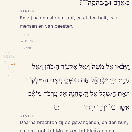
בָּ/אָדָ֖ם וּ/בַ/בְּהֵמָֽה־־־׃
STATEN
En zij namen al den roof, en al den buit, van
mensen en van beesten.
+ xref
↔ OT/NT
+ kantt.
⎘
\u229E
12
וַ/יָּבִ֡אוּ אֶל מֹשֶׁה֩ וְ/אֶל אֶלְעָזָ֨ר הַ/כֹּהֵ֜ן וְ/אֶל
∥
◇
M
עֲדַ֣ת בְּנֵֽי יִשְׂרָאֵ֗ל אֶת הַ/שְּׁבִ֧י וְ/אֶת הַ/מַּלְק֛וֹחַ
וְ/אֶת הַ/שָּׁלָ֖ל אֶל הַֽ/מַּחֲנֶ֑ה אֶל עַֽרְבֹ֣ת מוֹאָ֔ב
אֲשֶׁ֖ר עַל יַרְדֵּ֥ן יְרֵחֽוֹ־־־־־־־־־־׃ס
STATEN
Daarna brachten zij de gevangenen, en den buit,
en den roof, tot Mozes en tot Eleázar, den