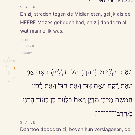
STATEN
En zij streden tegen de Midianieten, gelijk als de
HEERE Mozes geboden had, en zij doodden al
wat mannelijk was.
+ xref
↔ OT/NT
+ kantt.
⎘
\u229E
8
וְ/אֶת מַלְכֵ֨י מִדְיָ֜ן הָרְג֣וּ עַל חַלְלֵי/הֶ֗ם אֶת אֱוִ֤י
∥
◇
M
וְ/אֶת רֶ֨קֶם֙ וְ/אֶת צ֤וּר וְ/אֶת חוּר֙ וְ/אֶת רֶ֔בַע
חֲמֵ֖שֶׁת מַלְכֵ֣י מִדְיָ֑ן וְ/אֵת֙ בִּלְעָ֣ם בֶּן בְּע֔וֹר הָרְג֖וּ
בֶּ/חָֽרֶב־־־־־־־־׃
STATEN
Daartoe doodden zij boven hun verslagenen, de