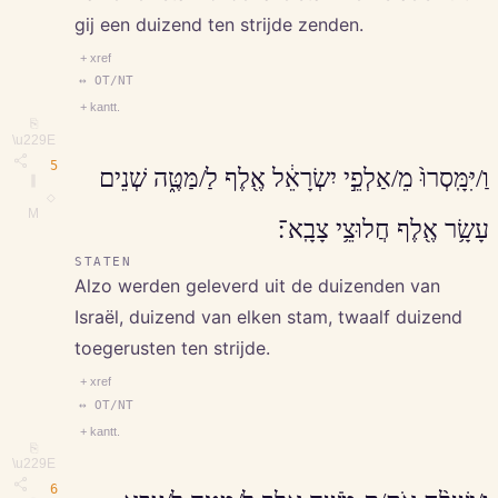
gij een duizend ten strijde zenden.
+ xref
↔ OT/NT
+ kantt.
⎘
\u229E
5
וַ/יִּמָּֽסְרוּ֙ מֵ/אַלְפֵ֣י יִשְׂרָאֵ֔ל אֶ֖לֶף לַ/מַּטֶּ֑ה שְׁנֵים
∥
◇
M
עָשָׂ֥ר אֶ֖לֶף חֲלוּצֵ֥י צָבָֽא־׃
STATEN
Alzo werden geleverd uit de duizenden van
Israël, duizend van elken stam, twaalf duizend
toegerusten ten strijde.
+ xref
↔ OT/NT
+ kantt.
⎘
\u229E
6