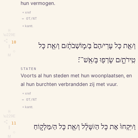
hun vermogen.
+ xref
↔ OT/NT
+ kantt.
⎘
\u229E
10
וְ/אֵ֤ת כָּל עָרֵי/הֶם֙ בְּ/מ֣וֹשְׁבֹתָ֔/ם וְ/אֵ֖ת כָּל
∥
◇
M
טִֽירֹתָ֑/ם שָׂרְפ֖וּ בָּ/אֵֽשׁ־־׃
STATEN
Voorts al hun steden met hun woonplaatsen, en
al hun burchten verbrandden zij met vuur.
+ xref
↔ OT/NT
+ kantt.
⎘
\u229E
11
וַ/יִּקְחוּ֙ אֶת כָּל הַ/שָּׁלָ֔ל וְ/אֵ֖ת כָּל הַ/מַּלְק֑וֹחַ
∥
◇
M