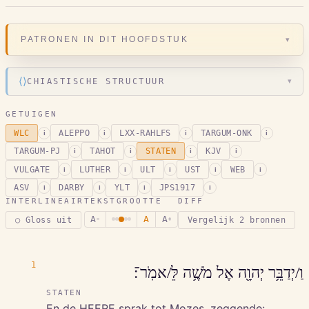
▾
PATRONEN IN DIT HOOFDSTUK
⟨⟩
CHIASTISCHE STRUCTUUR
▾
GETUIGEN
WLC
ALEPPO
LXX-RAHLFS
TARGUM-ONK
i
i
i
i
TARGUM-PJ
TAHOT
STATEN
KJV
i
i
i
i
VULGATE
LUTHER
ULT
UST
WEB
i
i
i
i
i
ASV
DARBY
YLT
JPS1917
i
i
i
i
INTERLINEAIR
TEKSTGROOTTE
DIFF
A
A
A
○ Gloss uit
Vergelijk 2 bronnen
−
+
1
וַ/יְדַבֵּ֥ר יְהוָ֖ה אֶל מֹשֶׁ֥ה לֵּ/אמֹֽר־׃
STATEN
En de HEERE sprak tot Mozes, zeggende: