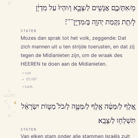
M
מֵ/אִתְּ/כֶ֛ם אֲנָשִׁ֖ים לַ/צָּבָ֑א וְ/יִהְיוּ֙ עַל מִדְיָ֔ן
לָ/תֵ֥ת נִקְמַת יְהוָ֖ה בְּ/מִדְיָֽן־־־׃
STATEN
Mozes dan sprak tot het volk, zeggende: Dat
zich mannen uit u ten strijde toerusten, en dat zij
tegen de Midianieten zijn, om de wraak des
HEEREN te doen aan de Midianieten.
+ xref
↔ OT/NT
+ kantt.
⎘
\u229E
4
אֶ֚לֶף לַ/מַּטֶּ֔ה אֶ֖לֶף לַ/מַּטֶּ֑ה לְ/כֹל֙ מַטּ֣וֹת יִשְׂרָאֵ֔ל
∥
◇
M
תִּשְׁלְח֖וּ לַ/צָּבָֽא׃
STATEN
Van elken stam onder alle stammen Israëls zult