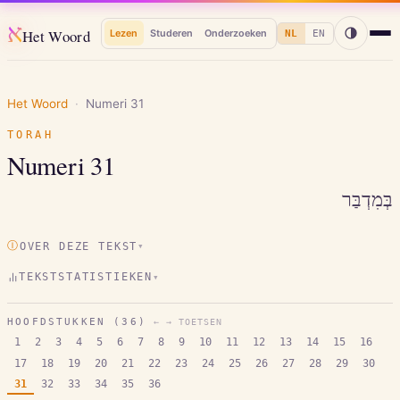
א
Het Woord
Lezen
Studeren
Onderzoeken
NL
EN
Het Woord
·
Numeri
31
TORAH
Numeri
31
בְּמִדְבַּר
Ⓘ
OVER DEZE TEKST
▾
TEKSTSTATISTIEKEN
▾
HOOFDSTUKKEN (
36
)
← → TOETSEN
1
2
3
4
5
6
7
8
9
10
11
12
13
14
15
16
17
18
19
20
21
22
23
24
25
26
27
28
29
30
31
32
33
34
35
36