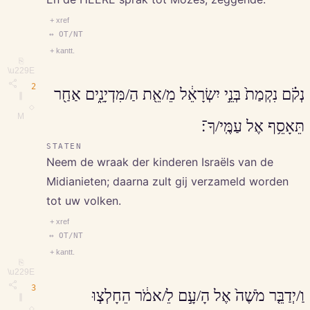
+ xref
↔ OT/NT
+ kantt.
⎘
\u229E
2
נְקֹ֗ם נִקְמַת֙ בְּנֵ֣י יִשְׂרָאֵ֔ל מֵ/אֵ֖ת הַ/מִּדְיָנִ֑ים אַחַ֖ר
∥
◇
M
תֵּאָסֵ֥ף אֶל עַמֶּֽי/ךָ־׃
STATEN
Neem de wraak der kinderen Israëls van de
Midianieten; daarna zult gij verzameld worden
tot uw volken.
+ xref
↔ OT/NT
+ kantt.
⎘
\u229E
3
וַ/יְדַבֵּ֤ר מֹשֶׁה֙ אֶל הָ/עָ֣ם לֵ/אמֹ֔ר הֵחָלְצ֧וּ
∥
◇