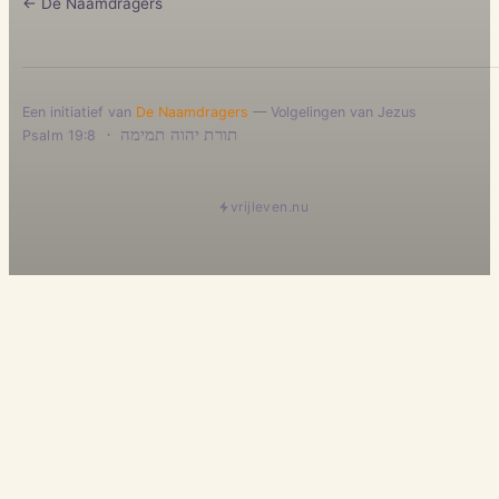
← De Naamdragers
Een initiatief van
De Naamdragers
— Volgelingen van Jezus
·
תורת יהוה תמימה
Psalm 19:8
vrijleven.nu