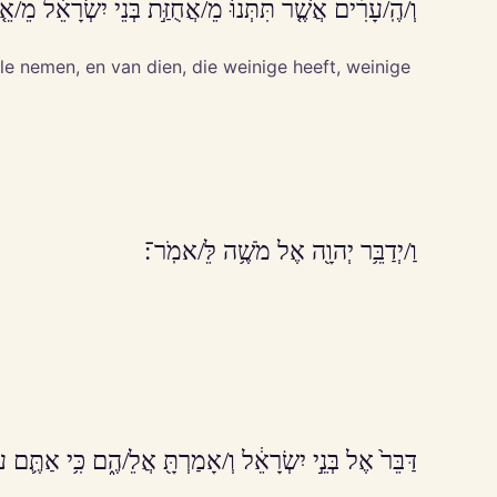
וְ/הֶֽ/עָרִ֗ים אֲשֶׁ֤ר תִּתְּנוּ֙ מֵ/אֲחֻזַּ֣ת בְּנֵי יִשְׂרָאֵ֔ל מֵ/אֵ
vele nemen, en van dien, die weinige heeft, weinige
וַ/יְדַבֵּ֥ר יְהוָ֖ה אֶל מֹשֶׁ֥ה לֵּ/אמֹֽר־׃
דַּבֵּר֙ אֶל בְּנֵ֣י יִשְׂרָאֵ֔ל וְ/אָמַרְתָּ֖ אֲלֵ/הֶ֑ם כִּ֥י אַתֶּ֛ם 