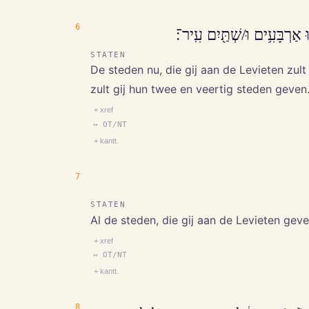
6
ּ אַרְבָּעִ֥ים וּ/שְׁתַּ֖יִם עִֽיר־׃
STATEN
De steden nu, die gij aan de Levieten zult
zult gij hun twee en veertig steden geven
+ xref
↔ OT/NT
+ kantt.
7
STATEN
Al de steden, die gij aan de Levieten geve
+ xref
↔ OT/NT
+ kantt.
8