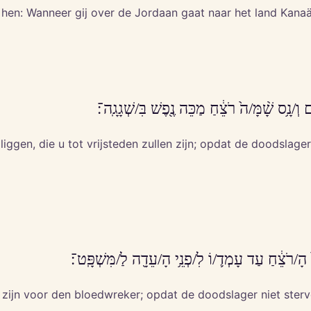
t hen: Wanneer gij over de Jordaan gaat naar het land Kanaä
ְ/נָ֥ס שָׁ֨מָּ/ה֙ רֹצֵ֔חַ מַכֵּה נֶ֖פֶשׁ בִּ/שְׁגָגָֽה־׃
liggen, die u tot vrijsteden zullen zijn; opdat de doodslag
הָ/רֹצֵ֔חַ עַד עָמְד֛/וֹ לִ/פְנֵ֥י הָ/עֵדָ֖ה לַ/מִּשְׁפָּֽט־׃
 zijn voor den bloedwreker; opdat de doodslager niet sterve