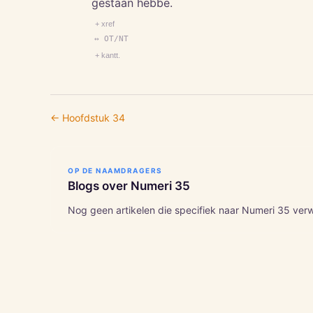
gestaan hebbe.
+ xref
↔ OT/NT
+ kantt.
← Hoofdstuk
34
OP DE NAAMDRAGERS
Blogs over
Numeri
35
Nog geen artikelen die specifiek naar
Numeri
35
verw