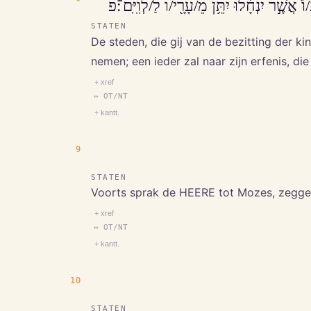
אֲשֶׁ֣ר יִנְחָ֔לוּ יִתֵּ֥ן מֵ/עָרָ֖י/ו לַ/לְוִיִּֽם־׃פ
STATEN
De steden, die gij van de bezitting der kin
nemen; een ieder zal naar zijn erfenis, die
+ xref
↔ OT/NT
+ kantt.
9
STATEN
Voorts sprak de HEERE tot Mozes, zegge
+ xref
↔ OT/NT
+ kantt.
10
STATEN