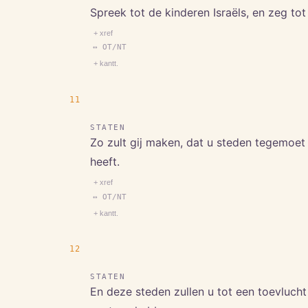
Spreek tot de kinderen Israëls, en zeg to
+ xref
↔ OT/NT
+ kantt.
11
STATEN
Zo zult gij maken, dat u steden tegemoet 
heeft.
+ xref
↔ OT/NT
+ kantt.
12
STATEN
En deze steden zullen u tot een toevlucht