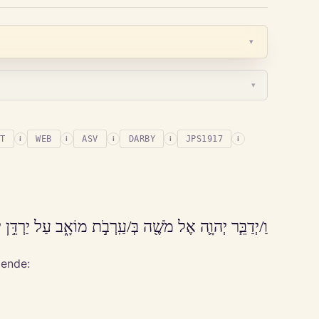
▾
▾
T
WEB
ASV
DARBY
JPS1917
i
i
i
i
i
וַ/יְדַבֵּ֧ר יְהוָ֛ה אֶל מֹשֶׁ֖ה בְּ/עַֽרְבֹ֣ת מוֹאָ֑ב עַל יַרְדֵּ֥ן 
gende: