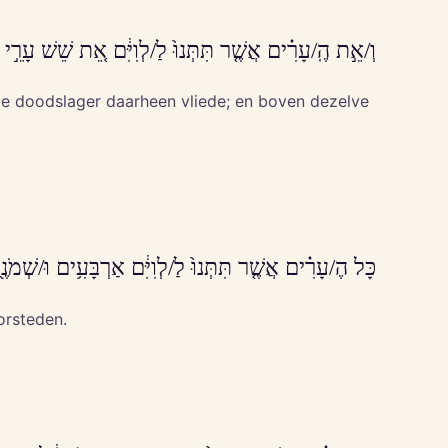
וְ/אֵ֣ת הֶֽ/עָרִ֗ים אֲשֶׁ֤ר תִּתְּנוּ֙ לַ/לְוִיִּ֔ם אֵ֚ת שֵׁשׁ עָרֵ֣י ה
at de doodslager daarheen vliede; en boven dezelve
כָּל הֶ/עָרִ֗ים אֲשֶׁ֤ר תִּתְּנוּ֙ לַ/לְוִיִּ֔ם אַרְבָּעִ֥ים וּ/שְׁמֹ
orsteden.