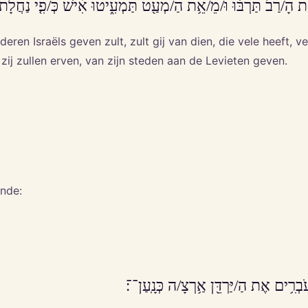
֤ת הָ/רַב֙ תַּרְבּ֔וּ וּ/מֵ/אֵ֥ת הַ/מְעַ֖ט תַּמְעִ֑יטוּ אִ֗ישׁ כְּ/פִ֤י נַחֲלָת/וֹ֙ 
deren Israëls geven zult, zult gij van dien, die vele heeft, 
 zij zullen erven, van zijn steden aan de Levieten geven.
nde:
עֹבְרִ֥ים אֶת הַ/יַּרְדֵּ֖ן אַ֥רְצָ/ה כְּנָֽעַן־־׃