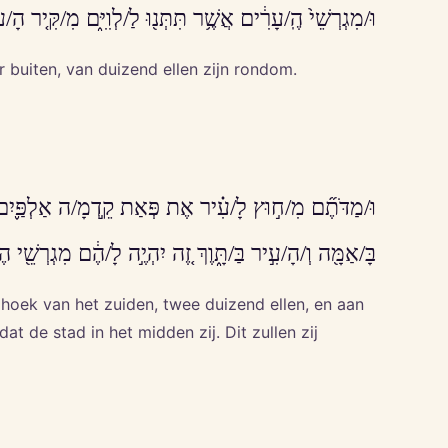
וּ/מִגְרְשֵׁי֙ הֶֽ/עָרִ֔ים אֲשֶׁ֥ר תִּתְּנ֖וּ לַ/לְוִיִּ֑ם מִ/קִּ֤יר הָ
r buiten, van duizend ellen zijn rondom.
וּ/מַדֹּתֶ֞ם מִ/ח֣וּץ לָ/עִ֗יר אֶת פְּאַת קֵ֣דְמָ/ה אַלְפַּ֪יִם בָּ
בָּ/אַמָּ֖ה וְ/הָ/עִ֣יר בַּ/תָּ֑וֶךְ זֶ֚ה יִהְיֶ֣ה לָ/הֶ֔ם מִגְרְשֵׁ
 hoek van het zuiden, twee duizend ellen, en aan
t de stad in het midden zij. Dit zullen zij