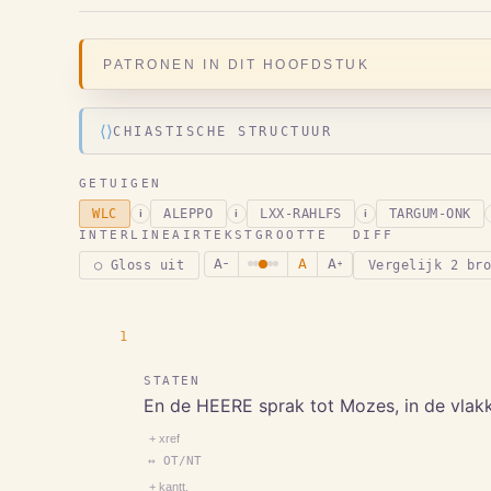
PATRONEN IN DIT HOOFDSTUK
⟨⟩
CHIASTISCHE STRUCTUUR
GETUIGEN
WLC
ALEPPO
LXX-RAHLFS
TARGUM-ONK
i
i
i
INTERLINEAIR
TEKSTGROOTTE
DIFF
A
A
A
○ Gloss uit
Vergelijk 2 br
−
+
1
STATEN
En de HEERE sprak tot Mozes, in de vlak
+ xref
↔ OT/NT
+ kantt.