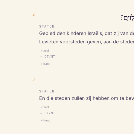
2
ִיִּֽם־׃
STATEN
Gebied den kinderen Israëls, dat zij van 
Levieten voorsteden geven, aan de stede
+ xref
↔ OT/NT
+ kantt.
3
STATEN
En die steden zullen zij hebben om te be
+ xref
↔ OT/NT
+ kantt.