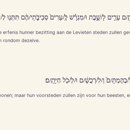
ָּתָ֖/ם עָרִ֣ים לָ/שָׁ֑בֶת וּ/מִגְרָ֗שׁ לֶֽ/עָרִים֙ סְבִיבֹ֣תֵי/הֶ֔ם תִּתְּנ֖וּ לַ/לְו
de erfenis hunner bezitting aan de Levieten steden zullen g
n rondom dezelve.
ִ/בְהֶמְתָּ/ם֙ וְ/לִ/רְכֻשָׁ֔/ם וּ/לְ/כֹ֖ל חַיָּתָֽ/ם׃
wonen; maar hun voorsteden zullen zijn voor hun beesten, e