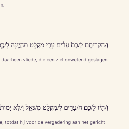
n.
וְ/הִקְרִיתֶ֤ם לָ/כֶם֙ עָרִ֔ים עָרֵ֥י מִקְלָ֖ט תִּהְיֶ֣ינָה לָ/כֶ֑ם ו
er daarheen vliede, die een ziel onwetend geslagen
וְ/הָי֨וּ לָ/כֶ֧ם הֶ/עָרִ֛ים לְ/מִקְלָ֖ט מִ/גֹּאֵ֑ל וְ/לֹ֤א יָמוּת֙ 
, totdat hij voor de vergadering aan het gericht