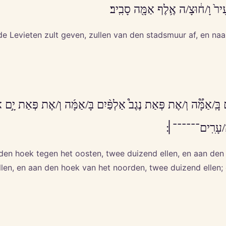
/עִיר֙ וָ/ח֔וּצָ/ה אֶ֥לֶף אַמָּ֖ה סָבִֽיב׃
de Levieten zult geven, zullen van den stadsmuur af, en naa
ֽ/אַמָּ֟ה וְ/אֶת פְּאַת נֶגֶב֩ אַלְפַּ֨יִם בָּ/אַמָּ֜ה וְ/אֶת פְּאַת יָ֣ם אַלְפ
֖י הֶ/עָרִֽים־־־־־־׀׃
 den hoek tegen het oosten, twee duizend ellen, en aan den
en, en aan den hoek van het noorden, twee duizend ellen; da