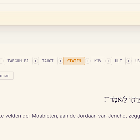
TARGUM-PJ
TAHOT
STATEN
KJV
ULT
US
i
i
i
i
i
i
onnen
יְרֵח֖וֹ לֵ/אמֹֽר־־׃
ke velden der Moabieten, aan de Jordaan van Jericho, zeg