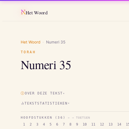
א
Het Woord
Het Woord
·
Numeri
35
TORAH
Numeri
35
Ⓘ
OVER DEZE TEKST
▾
TEKSTSTATISTIEKEN
▾
HOOFDSTUKKEN (
36
)
← → TOETSEN
1
2
3
4
5
6
7
8
9
10
11
12
13
14
1