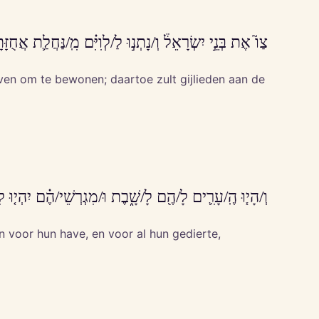
צַו֮ אֶת בְּנֵ֣י יִשְׂרָאֵל֒ וְ/נָתְנ֣וּ לַ/לְוִיִּ֗ם מִֽ/נַּחֲלַ֛ת אֲחֻז
even om te bewonen; daartoe zult gijlieden aan de
וְ/הָי֧וּ הֶֽ/עָרִ֛ים לָ/הֶ֖ם לָ/שָׁ֑בֶת וּ/מִגְרְשֵׁי/הֶ֗ם יִהְי֤וּ ל
n voor hun have, en voor al hun gedierte,