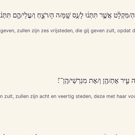
ַ/מִּקְלָ֔ט אֲשֶׁ֣ר תִּתְּנ֔וּ לָ/נֻ֥ס שָׁ֖מָּ/ה הָ/רֹצֵ֑חַ וַ/עֲלֵי/הֶ֣ם תִּתְּנ֔ו
 geven, zullen zijn zes vrijsteden, die gij geven zult, opd
.
נֶ֖ה עִ֑יר אֶתְ/הֶ֖ן וְ/אֶת מִגְרְשֵׁי/הֶֽן־־׃
n zult, zullen zijn acht en veertig steden, deze met haar vo