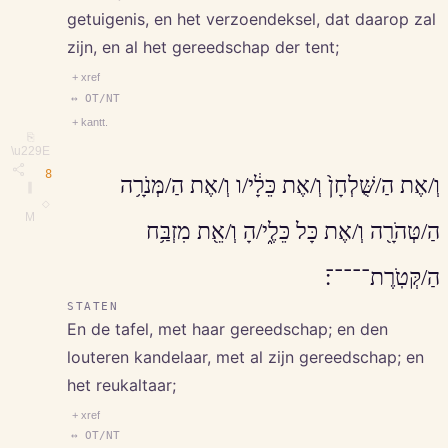
getuigenis, en het verzoendeksel, dat daarop zal
zijn, en al het gereedschap der tent;
+ xref
↔ OT/NT
+ kantt.
⎘
\u229E
8
וְ/אֶת הַ/שֻּׁלְחָן֙ וְ/אֶת כֵּלָ֔י/ו וְ/אֶת הַ/מְּנֹרָ֥ה
∥
◇
M
הַ/טְּהֹרָ֖ה וְ/אֶת כָּל כֵּלֶ֑י/הָ וְ/אֵ֖ת מִזְבַּ֥ח
הַ/קְּטֹֽרֶת־־־־־׃
STATEN
En de tafel, met haar gereedschap; en den
louteren kandelaar, met al zijn gereedschap; en
het reukaltaar;
+ xref
↔ OT/NT