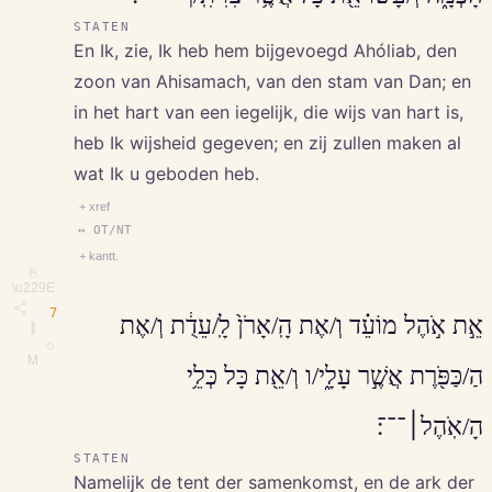
STATEN
En Ik, zie, Ik heb hem bijgevoegd Ahóliab, den
zoon van Ahisamach, van den stam van Dan; en
in het hart van een iegelijk, die wijs van hart is,
heb Ik wijsheid gegeven; en zij zullen maken al
wat Ik u geboden heb.
+ xref
↔ OT/NT
+ kantt.
⎘
\u229E
7
אֵ֣ת אֹ֣הֶל מוֹעֵ֗ד וְ/אֶת הָֽ/אָרֹן֙ לָֽ/עֵדֻ֔ת וְ/אֶת
∥
◇
M
הַ/כַּפֹּ֖רֶת אֲשֶׁ֣ר עָלָ֑י/ו וְ/אֵ֖ת כָּל כְּלֵ֥י
הָ/אֹֽהֶל׀־־־׃
STATEN
Namelijk de tent der samenkomst, en de ark der