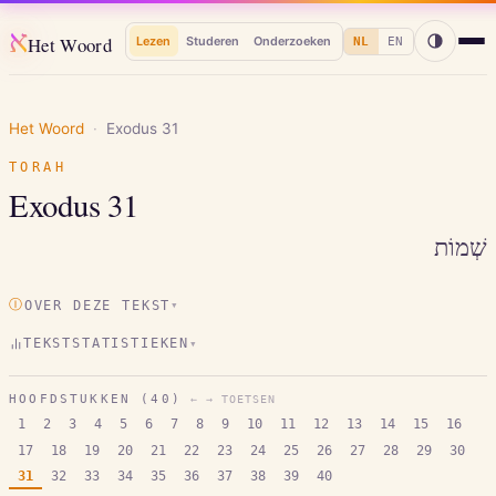
א
Het Woord
Lezen
Studeren
Onderzoeken
NL
EN
Het Woord
·
Exodus
31
TORAH
Exodus
31
שְׁמוֹת
Ⓘ
OVER DEZE TEKST
▾
TEKSTSTATISTIEKEN
▾
HOOFDSTUKKEN (
40
)
← → TOETSEN
1
2
3
4
5
6
7
8
9
10
11
12
13
14
15
16
17
18
19
20
21
22
23
24
25
26
27
28
29
30
31
32
33
34
35
36
37
38
39
40