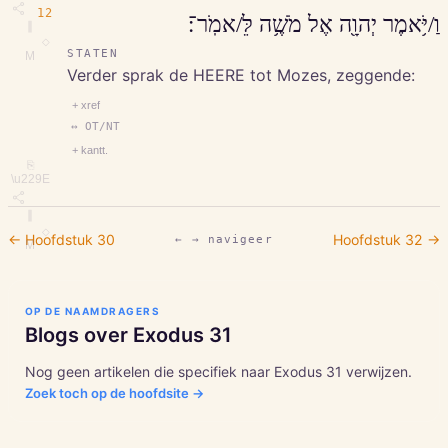
12
וַ/יֹּ֥אמֶר יְהוָ֖ה אֶל מֹשֶׁ֥ה לֵּ/אמֹֽר־׃
∥
◇
STATEN
M
Verder sprak de HEERE tot Mozes, zeggende:
+ xref
↔ OT/NT
+ kantt.
⎘
\u229E
∥
◇
← Hoofdstuk
30
Hoofdstuk
32
→
← → navigeer
M
OP DE NAAMDRAGERS
Blogs over
Exodus
31
Nog geen artikelen die specifiek naar
Exodus
31
verwijzen.
Zoek toch op de hoofdsite →