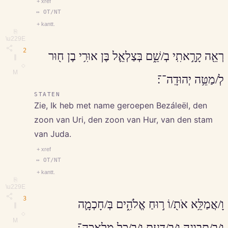
+ xref
↔ OT/NT
+ kantt.
⎘
\u229E
2
רְאֵ֖ה קָרָ֣אתִֽי בְ/שֵׁ֑ם בְּצַלְאֵ֛ל בֶּן אוּרִ֥י בֶן ח֖וּר
∥
◇
M
לְ/מַטֵּ֥ה יְהוּדָֽה־־׃
STATEN
Zie, Ik heb met name geroepen Bezáleël, den
zoon van Uri, den zoon van Hur, van den stam
van Juda.
+ xref
↔ OT/NT
+ kantt.
⎘
\u229E
3
וָ/אֲמַלֵּ֥א אֹת֖/וֹ ר֣וּחַ אֱלֹהִ֑ים בְּ/חָכְמָ֛ה
∥
◇
M
וּ/בִ/תְבוּנָ֥ה וּ/בְ/דַ֖עַת וּ/בְ/כָל מְלָאכָֽה־׃