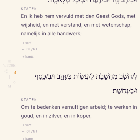
STATEN
En Ik heb hem vervuld met den Geest Gods, met
wijsheid, en met verstand, en met wetenschap,
namelijk in alle handwerk;
+ xref
↔ OT/NT
+ kantt.
⎘
\u229E
4
לַ/חְשֹׁ֖ב מַחֲשָׁבֹ֑ת לַ/עֲשׂ֛וֹת בַּ/זָּהָ֥ב וּ/בַ/כֶּ֖סֶף
∥
◇
M
וּ/בַ/נְּחֹֽשֶׁת׃
STATEN
Om te bedenken vernuftigen arbeid; te werken in
goud, en in zilver, en in koper,
+ xref
↔ OT/NT
+ kantt.