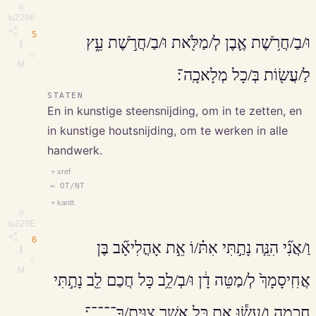
⎘
\u229E
5
וּ/בַ/חֲרֹ֥שֶׁת אֶ֛בֶן לְ/מַלֹּ֖את וּ/בַ/חֲרֹ֣שֶׁת עֵ֑ץ
∥
◇
M
לַ/עֲשׂ֖וֹת בְּ/כָל מְלָאכָֽה־׃
STATEN
En in kunstige steensnijding, om in te zetten, en
in kunstige houtsnijding, om te werken in alle
handwerk.
+ xref
↔ OT/NT
+ kantt.
⎘
\u229E
6
וַ/אֲנִ֞י הִנֵּ֧ה נָתַ֣תִּי אִתּ֗/וֹ אֵ֣ת אָהֳלִיאָ֞ב בֶּן
∥
◇
M
אֲחִֽיסָמָךְ֙ לְ/מַטֵּה דָ֔ן וּ/בְ/לֵ֥ב כָּל חֲכַם לֵ֖ב נָתַ֣תִּי
חָכְמָ֑ה וְ/עָשׂ֕וּ אֵ֖ת כָּל אֲשֶׁ֥ר צִוִּיתִֽ/ךָ־־־־־׃