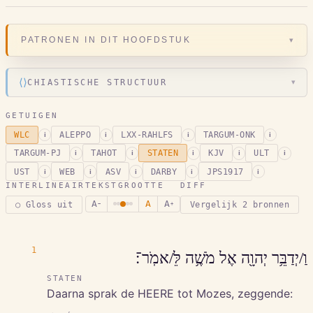
▾
PATRONEN IN DIT HOOFDSTUK
⟨⟩
CHIASTISCHE STRUCTUUR
▾
GETUIGEN
WLC
ALEPPO
LXX-RAHLFS
TARGUM-ONK
i
i
i
i
TARGUM-PJ
TAHOT
STATEN
KJV
ULT
i
i
i
i
i
UST
WEB
ASV
DARBY
JPS1917
i
i
i
i
i
INTERLINEAIR
TEKSTGROOTTE
DIFF
A
A
A
○ Gloss uit
Vergelijk 2 bronnen
−
+
1
וַ/יְדַבֵּ֥ר יְהוָ֖ה אֶל מֹשֶׁ֥ה לֵּ/אמֹֽר־׃
STATEN
Daarna sprak de HEERE tot Mozes, zeggende: