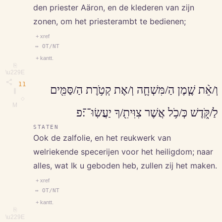
den priester Aäron, en de klederen van zijn
zonen, om het priesterambt te bedienen;
+ xref
↔ OT/NT
+ kantt.
⎘
\u229E
11
וְ/אֵ֨ת שֶׁ֧מֶן הַ/מִּשְׁחָ֛ה וְ/אֶת קְטֹ֥רֶת הַ/סַּמִּ֖ים
∥
◇
M
לַ/קֹּ֑דֶשׁ כְּ/כֹ֥ל אֲשֶׁר צִוִּיתִ֖/ךָ יַעֲשֽׂוּ־־׃פ
STATEN
Ook de zalfolie, en het reukwerk van
welriekende specerijen voor het heiligdom; naar
alles, wat Ik u geboden heb, zullen zij het maken.
+ xref
↔ OT/NT
+ kantt.
⎘
\u229E