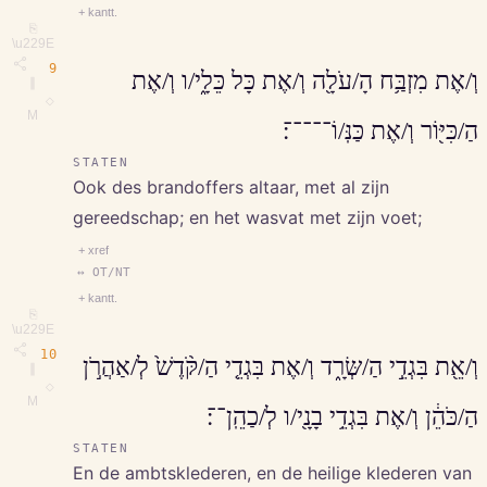
+ kantt.
⎘
\u229E
9
וְ/אֶת מִזְבַּ֥ח הָ/עֹלָ֖ה וְ/אֶת כָּל כֵּלָ֑י/ו וְ/אֶת
∥
◇
M
הַ/כִּיּ֖וֹר וְ/אֶת כַּנּֽ/וֹ־־־־־׃
STATEN
Ook des brandoffers altaar, met al zijn
gereedschap; en het wasvat met zijn voet;
+ xref
↔ OT/NT
+ kantt.
⎘
\u229E
10
וְ/אֵ֖ת בִּגְדֵ֣י הַ/שְּׂרָ֑ד וְ/אֶת בִּגְדֵ֤י הַ/קֹּ֨דֶשׁ֙ לְ/אַהֲרֹ֣ן
∥
◇
M
הַ/כֹּהֵ֔ן וְ/אֶת בִּגְדֵ֥י בָנָ֖י/ו לְ/כַהֵֽן־־׃
STATEN
En de ambtsklederen, en de heilige klederen van