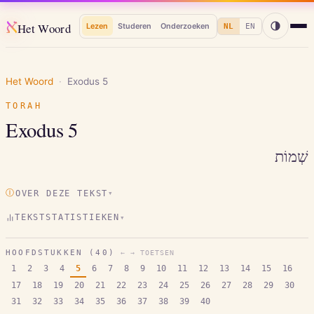
א
Het Woord
Lezen
Studeren
Onderzoeken
NL
EN
Het Woord
·
Exodus
5
TORAH
Exodus
5
שְׁמוֹת
Ⓘ
OVER DEZE TEKST
▾
TEKSTSTATISTIEKEN
▾
HOOFDSTUKKEN (
40
)
← → TOETSEN
1
2
3
4
5
6
7
8
9
10
11
12
13
14
15
16
17
18
19
20
21
22
23
24
25
26
27
28
29
30
31
32
33
34
35
36
37
38
39
40