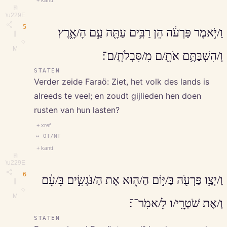
+ kantt.
⎘
\u229E
5
וַ/יֹּ֣אמֶר פַּרְעֹ֔ה הֵן רַבִּ֥ים עַתָּ֖ה עַ֣ם הָ/אָ֑רֶץ
∥
◇
M
וְ/הִשְׁבַּתֶּ֥ם אֹתָ֖/ם מִ/סִּבְלֹתָֽ/ם־׃
STATEN
Verder zeide Faraö: Ziet, het volk des lands is
alreeds te veel; en zoudt gijlieden hen doen
rusten van hun lasten?
+ xref
↔ OT/NT
+ kantt.
⎘
\u229E
6
וַ/יְצַ֥ו פַּרְעֹ֖ה בַּ/יּ֣וֹם הַ/ה֑וּא אֶת הַ/נֹּגְשִׂ֣ים בָּ/עָ֔ם
∥
◇
M
וְ/אֶת שֹׁטְרָ֖י/ו לֵ/אמֹֽר־־׃
STATEN