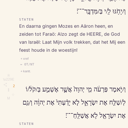
וְ/יָחֹ֥גּוּ לִ֖/י בַּ/מִּדְבָּֽר־־־׃
STATEN
En daarna gingen Mozes en Aäron heen, en
zeiden tot Faraö: Alzo zegt de HEERE, de God
van Israël: Laat Mijn volk trekken, dat het Mij een
feest houde in de woestijn!
+ xref
↔ OT/NT
+ kantt.
⎘
\u229E
2
וַ/יֹּ֣אמֶר פַּרְעֹ֔ה מִ֤י יְהוָה֙ אֲשֶׁ֣ר אֶשְׁמַ֣ע בְּ/קֹל֔/וֹ
∥
◇
M
לְ/שַׁלַּ֖ח אֶת יִשְׂרָאֵ֑ל לֹ֤א יָדַ֨עְתִּי֙ אֶת יְהוָ֔ה וְ/גַ֥ם
אֶת יִשְׂרָאֵ֖ל לֹ֥א אֲשַׁלֵּֽחַ־־־׃
STATEN