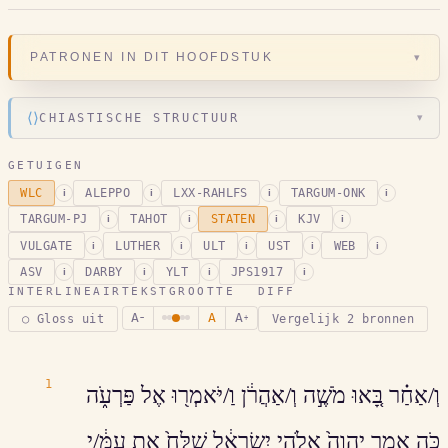
▾
PATRONEN IN DIT HOOFDSTUK
⟨⟩
CHIASTISCHE STRUCTUUR
▾
GETUIGEN
WLC
ALEPPO
LXX-RAHLFS
TARGUM-ONK
i
i
i
i
TARGUM-PJ
TAHOT
STATEN
KJV
i
i
i
i
VULGATE
LUTHER
ULT
UST
WEB
i
i
i
i
i
ASV
DARBY
YLT
JPS1917
i
i
i
i
INTERLINEAIR
TEKSTGROOTTE
DIFF
A
A
A
○ Gloss uit
Vergelijk 2 bronnen
−
+
1
וְ/אַחַ֗ר בָּ֚אוּ מֹשֶׁ֣ה וְ/אַהֲרֹ֔ן וַ/יֹּאמְר֖וּ אֶל פַּרְעֹ֑ה
כֹּֽה אָמַ֤ר יְהוָה֙ אֱלֹהֵ֣י יִשְׂרָאֵ֔ל שַׁלַּח֙ אֶת עַמִּ֔/י