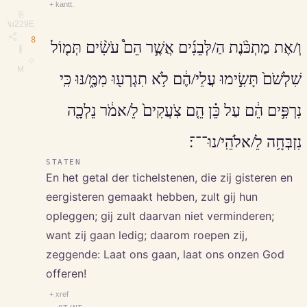
+ kantt.
⎘
\u229E
8
וְ/אֶת מַתְכֹּ֨נֶת הַ/לְּבֵנִ֜ים אֲשֶׁ֣ר הֵם֩ עֹשִׂ֨ים תְּמ֤וֹל
∥
◇
M
שִׁלְשֹׁם֙ תָּשִׂ֣ימוּ עֲלֵי/הֶ֔ם לֹ֥א תִגְרְע֖וּ מִמֶּ֑/נּוּ כִּֽי
נִרְפִּ֣ים הֵ֔ם עַל כֵּ֗ן הֵ֤ם צֹֽעֲקִים֙ לֵ/אמֹ֔ר נֵלְכָ֖ה
נִזְבְּחָ֥ה לֵ/אלֹהֵֽי/נוּ־־־׃
STATEN
En het getal der tichelstenen, die zij gisteren en
eergisteren gemaakt hebben, zult gij hun
opleggen; gij zult daarvan niet verminderen;
want zij gaan ledig; daarom roepen zij,
zeggende: Laat ons gaan, laat ons onzen God
offeren!
+ xref