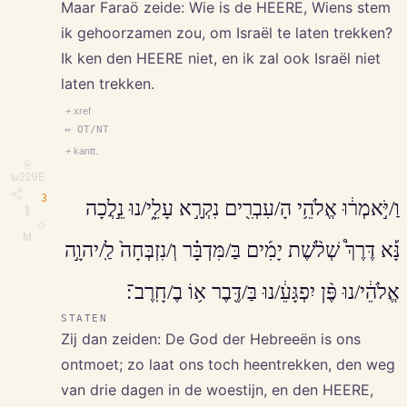
Maar Faraö zeide: Wie is de HEERE, Wiens stem
ik gehoorzamen zou, om Israël te laten trekken?
Ik ken den HEERE niet, en ik zal ook Israël niet
laten trekken.
+ xref
↔ OT/NT
+ kantt.
⎘
\u229E
3
וַ/יֹּ֣אמְר֔וּ אֱלֹהֵ֥י הָ/עִבְרִ֖ים נִקְרָ֣א עָלֵ֑י/נוּ נֵ֣לֲכָה
∥
◇
M
נָּ֡א דֶּרֶךְ֩ שְׁלֹ֨שֶׁת יָמִ֜ים בַּ/מִּדְבָּ֗ר וְ/נִזְבְּחָה֙ לַֽ/יהוָ֣ה
אֱלֹהֵ֔י/נוּ פֶּ֨ן יִפְגָּעֵ֔/נוּ בַּ/דֶּ֖בֶר א֥וֹ בֶ/חָֽרֶב־׃
STATEN
Zij dan zeiden: De God der Hebreeën is ons
ontmoet; zo laat ons toch heentrekken, den weg
van drie dagen in de woestijn, en den HEERE,