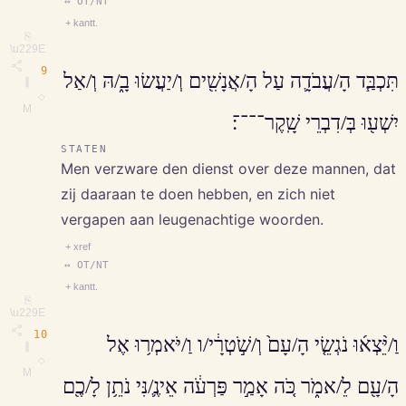
↔ OT/NT
+ kantt.
⎘
\u229E
9
תִּכְבַּ֧ד הָ/עֲבֹדָ֛ה עַל הָ/אֲנָשִׁ֖ים וְ/יַעֲשׂוּ בָ֑/הּ וְ/אַל
∥
◇
M
יִשְׁע֖וּ בְּ/דִבְרֵי שָֽׁקֶר־־־־׃
STATEN
Men verzware den dienst over deze mannen, dat
zij daaraan te doen hebben, en zich niet
vergapen aan leugenachtige woorden.
+ xref
↔ OT/NT
+ kantt.
⎘
\u229E
10
וַ/יֵּ֨צְא֜וּ נֹגְשֵׂ֤י הָ/עָם֙ וְ/שֹׁ֣טְרָ֔י/ו וַ/יֹּאמְר֥וּ אֶל
∥
◇
M
הָ/עָ֖ם לֵ/אמֹ֑ר כֹּ֚ה אָמַ֣ר פַּרְעֹ֔ה אֵינֶ֛/נִּי נֹתֵ֥ן לָ/כֶ֖ם