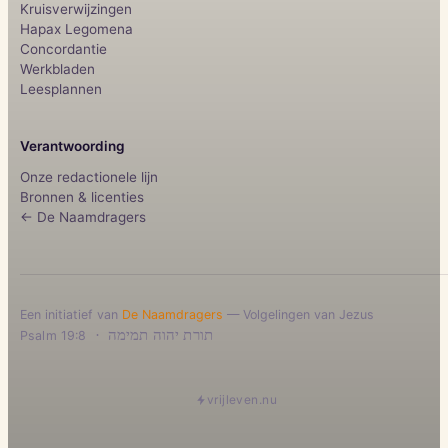
Kruisverwijzingen
Hapax Legomena
Concordantie
Werkbladen
Leesplannen
Verantwoording
Onze redactionele lijn
Bronnen & licenties
← De Naamdragers
Een initiatief van
De Naamdragers
— Volgelingen van Jezus
·
תורת יהוה תמימה
Psalm 19:8
vrijleven.nu