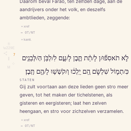
Daarom beval Faraö, ten zelfden dage, aan de
aandrijvers onder het volk, en deszelfs
ambtlieden, zeggende:
+ xref
↔ OT/NT
+ kantt.
⎘
\u229E
7
לֹ֣א תֹאסִפ֞וּ/ן לָ/תֵ֨ת תֶּ֧בֶן לָ/עָ֛ם לִ/לְבֹּ֥ן הַ/לְּבֵנִ֖ים
∥
◇
M
כִּ/תְמ֣וֹל שִׁלְשֹׁ֑ם הֵ֚ם יֵֽלְכ֔וּ וְ/קֹשְׁשׁ֥וּ לָ/הֶ֖ם תֶּֽבֶן׃
STATEN
Gij zult voortaan aan deze lieden geen stro meer
geven, tot het maken der tichelstenen, als
gisteren en eergisteren; laat hen zelven
heengaan, en stro voor zichzelven verzamelen.
+ xref
↔ OT/NT