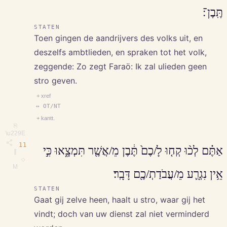
תֶּֽבֶן־׃
STATEN
Toen gingen de aandrijvers des volks uit, en
deszelfs ambtlieden, en spraken tot het volk,
zeggende: Zo zegt Faraö: Ik zal ulieden geen
stro geven.
+ xref
↔ OT/NT
+ kantt.
⎘
\u229E
11
אַתֶּ֗ם לְכ֨וּ קְח֤וּ לָ/כֶם֙ תֶּ֔בֶן מֵ/אֲשֶׁ֖ר תִּמְצָ֑אוּ כִּ֣י
∥
◇
M
אֵ֥ין נִגְרָ֛ע מֵ/עֲבֹדַתְ/כֶ֖ם דָּבָֽר׃
STATEN
Gaat gij zelve heen, haalt u stro, waar gij het
vindt; doch van uw dienst zal niet verminderd