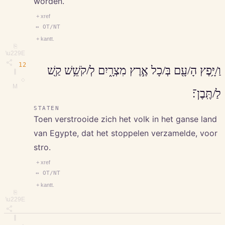
worden.
+ xref
↔ OT/NT
+ kantt.
⎘
\u229E
12
וַ/יָּ֥פֶץ הָ/עָ֖ם בְּ/כָל אֶ֣רֶץ מִצְרָ֑יִם לְ/קֹשֵׁ֥שׁ קַ֖שׁ
∥
◇
M
לַ/תֶּֽבֶן־׃
STATEN
Toen verstrooide zich het volk in het ganse land
van Egypte, dat het stoppelen verzamelde, voor
stro.
+ xref
↔ OT/NT
+ kantt.
⎘
\u229E
∥