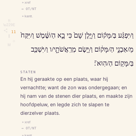
+ xref
↔ OT/NT
+ kantt.
⎘
\u229E
11
וַ/יִּפְגַּ֨ע בַּ/מָּק֜וֹם וַ/יָּ֤לֶן שָׁם֙ כִּי בָ֣א הַ/שֶּׁ֔מֶשׁ וַ/יִּקַּח֙
∥
◇
M
מֵ/אַבְנֵ֣י הַ/מָּק֔וֹם וַ/יָּ֖שֶׂם מְרַֽאֲשֹׁתָ֑י/ו וַ/יִּשְׁכַּ֖ב
בַּ/מָּק֥וֹם הַ/הֽוּא־׃
STATEN
En hij geraakte op een plaats, waar hij
vernachtte; want de zon was ondergegaan; en
hij nam van de stenen dier plaats, en maakte zijn
hoofdpeluw, en legde zich te slapen te
dierzelver plaats.
+ xref
↔ OT/NT
+ kantt.