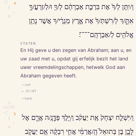
4
וְ/יִֽתֶּן לְ/ךָ֙ אֶת בִּרְכַּ֣ת אַבְרָהָ֔ם לְ/ךָ֖ וּ/לְ/זַרְעֲ/ךָ֣
∥
◇
M
אִתָּ֑/ךְ לְ/רִשְׁתְּ/ךָ֙ אֶת אֶ֣רֶץ מְגֻרֶ֔י/ךָ אֲשֶׁר נָתַ֥ן
אֱלֹהִ֖ים לְ/אַבְרָהָֽם־־־־׃
STATEN
En Hij geve u den zegen van Abraham; aan u, en
uw zaad met u, opdat gij erfelijk bezit het land
uwer vreemdelingschappen, hetwelk God aan
Abraham gegeven heeft.
+ xref
↔ OT/NT
+ kantt.
⎘
\u229E
5
וַ/יִּשְׁלַ֤ח יִצְחָק֙ אֶֽת יַעֲקֹ֔ב וַ/יֵּ֖לֶךְ פַּדֶּ֣נָֽ/ה אֲרָ֑ם אֶל
∥
◇
M
לָבָ֤ן בֶּן בְּתוּאֵל֙ הָֽ/אֲרַמִּ֔י אֲחִ֣י רִבְקָ֔ה אֵ֥ם יַעֲקֹ֖ב