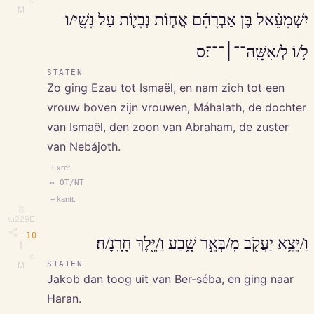
M
יִשְׁמָעֵ֨אל בֶּן אַבְרָהָ֜ם אֲח֧וֹת נְבָי֛וֹת עַל נָשָׁ֖י/ו
ל֥/וֹ לְ/אִשָּֽׁה־־׀־־־׃ס
STATEN
Zo ging Ezau tot Ismaël, en nam zich tot een
vrouw boven zijn vrouwen, Máhalath, de dochter
van Ismaël, den zoon van Abraham, de zuster
van Nebájoth.
+ xref
↔ OT/NT
+ kantt.
⎘
\u229E
10
וַ/יֵּצֵ֥א יַעֲקֹ֖ב מִ/בְּאֵ֣ר שָׁ֑בַע וַ/יֵּ֖לֶךְ חָרָֽנָ/ה׃
∥
◇
STATEN
M
Jakob dan toog uit van Ber-séba, en ging naar
Haran.