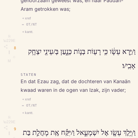
gehoorzaam geweest was, en naar Paddan-
Aram getrokken was;
+ xref
↔ OT/NT
+ kantt.
⎘
\u229E
8
וַ/יַּ֣רְא עֵשָׂ֔ו כִּ֥י רָע֖וֹת בְּנ֣וֹת כְּנָ֑עַן בְּ/עֵינֵ֖י יִצְחָ֥ק
∥
◇
M
אָבִֽי/ו׃
STATEN
En dat Ezau zag, dat de dochteren van Kanaän
kwaad waren in de ogen van Izak, zijn vader;
+ xref
↔ OT/NT
+ kantt.
⎘
\u229E
9
וַ/יֵּ֥לֶךְ עֵשָׂ֖ו אֶל יִשְׁמָעֵ֑אל וַ/יִּקַּ֡ח אֶֽת מָחֲלַ֣ת בַּת
∥
◇