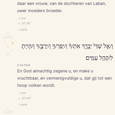
daar een vrouw, van de dochteren van Laban,
uwer moeders broeder.
+ xref
↔ OT/NT
+ kantt.
⎘
\u229E
3
וְ/אֵ֤ל שַׁדַּי֙ יְבָרֵ֣ךְ אֹֽתְ/ךָ֔ וְ/יַפְרְ/ךָ֖ וְ/יַרְבֶּ֑/ךָ וְ/הָיִ֖יתָ
∥
◇
M
לִ/קְהַ֥ל עַמִּֽים׃
STATEN
En God almachtig zegene u, en make u
vruchtbaar, en vermenigvuldige u, dat gij tot een
hoop volken wordt.
+ xref
↔ OT/NT
+ kantt.
⎘
\u229E