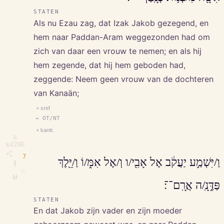
STATEN
Als nu Ezau zag, dat Izak Jakob gezegend, en
hem naar Paddan-Aram weggezonden had om
zich van daar een vrouw te nemen; en als hij
hem zegende, dat hij hem geboden had,
zeggende: Neem geen vrouw van de dochteren
van Kanaän;
+ xref
↔ OT/NT
+ kantt.
⎘
\u229E
7
וַ/יִּשְׁמַ֣ע יַעֲקֹ֔ב אֶל אָבִ֖י/ו וְ/אֶל אִמּ֑/וֹ וַ/יֵּ֖לֶךְ
∥
◇
M
פַּדֶּ֥נָֽ/ה אֲרָֽם־־׃
STATEN
En dat Jakob zijn vader en zijn moeder