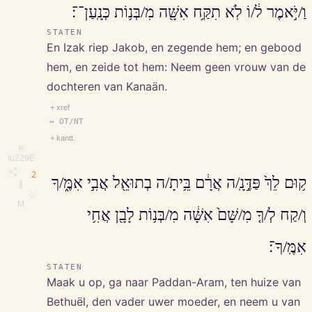
וַ/יֹּ֣אמֶר ל֔/וֹ לֹֽא תִקַּ֥ח אִשָּׁ֖ה מִ/בְּנ֥וֹת כְּנָֽעַן־־׃
STATEN
En Izak riep Jakob, en zegende hem; en gebood
hem, en zeide tot hem: Neem geen vrouw van de
dochteren van Kanaän.
+ xref
↔ OT/NT
+ kantt.
⎘
\u229E
2
ק֥וּם לֵךְ֙ פַּדֶּ֣נָֽ/ה אֲרָ֔ם בֵּ֥יתָ/ה בְתוּאֵ֖ל אֲבִ֣י אִמֶּ֑/ךָ
∥
◇
M
וְ/קַח לְ/ךָ֤ מִ/שָּׁם֙ אִשָּׁ֔ה מִ/בְּנ֥וֹת לָבָ֖ן אֲחִ֥י
אִמֶּֽ/ךָ־׃
STATEN
Maak u op, ga naar Paddan-Aram, ten huize van
Bethuël, den vader uwer moeder, en neem u van