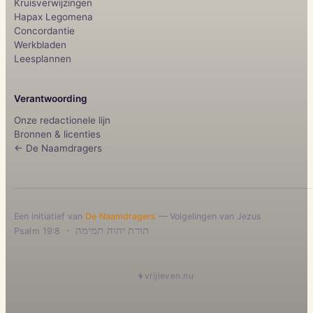
Kruisverwijzingen
Hapax Legomena
Concordantie
Werkbladen
Leesplannen
Verantwoording
Onze redactionele lijn
Bronnen & licenties
← De Naamdragers
Een initiatief van
De Naamdragers
— Volgelingen van Jezus
·
תורת יהוה תמימה
Psalm 19:8
vrijleven.nu