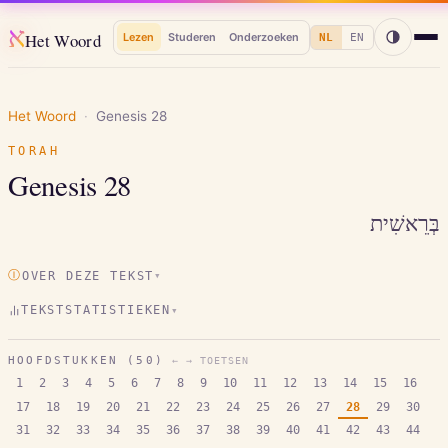
א
Het Woord
Lezen
Studeren
Onderzoeken
NL
EN
Het Woord
·
Genesis
28
TORAH
Genesis
28
בְּרֵאשִׁית
Ⓘ
OVER DEZE TEKST
▾
TEKSTSTATISTIEKEN
▾
HOOFDSTUKKEN (
50
)
← → TOETSEN
1
2
3
4
5
6
7
8
9
10
11
12
13
14
15
16
17
18
19
20
21
22
23
24
25
26
27
28
29
30
31
32
33
34
35
36
37
38
39
40
41
42
43
44