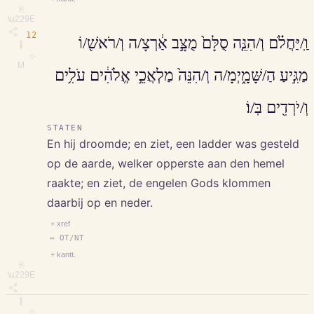
⎘
\u229E
12
וַֽ/יַּחֲלֹ֗ם וְ/הִנֵּ֤ה סֻלָּם֙ מֻצָּ֣ב אַ֔רְצָ/ה וְ/רֹאשׁ֖/וֹ
∥
◇
M
מַגִּ֣יעַ הַ/שָּׁמָ֑יְמָ/ה וְ/הִנֵּה֙ מַלְאֲכֵ֣י אֱלֹהִ֔ים עֹלִ֥ים
וְ/יֹרְדִ֖ים בּֽ/וֹ׃
STATEN
En hij droomde; en ziet, een ladder was gesteld
op de aarde, welker opperste aan den hemel
raakte; en ziet, de engelen Gods klommen
daarbij op en neder.
+ xref
↔ OT/NT
+ kantt.
⎘
\u229E
∥
◇