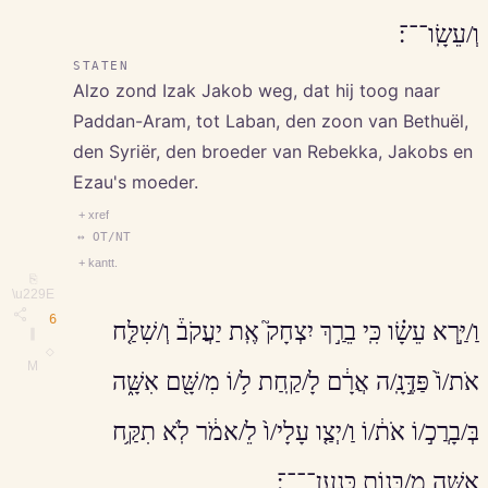
וְ/עֵשָֽׂו־־־׃
STATEN
Alzo zond Izak Jakob weg, dat hij toog naar
Paddan-Aram, tot Laban, den zoon van Bethuël,
den Syriër, den broeder van Rebekka, Jakobs en
Ezau's moeder.
+ xref
↔ OT/NT
+ kantt.
⎘
\u229E
6
וַ/יַּ֣רְא עֵשָׂ֗ו כִּֽי בֵרַ֣ךְ יִצְחָק֮ אֶֽת יַעֲקֹב֒ וְ/שִׁלַּ֤ח
∥
◇
M
אֹת/וֹ֙ פַּדֶּ֣נָֽ/ה אֲרָ֔ם לָ/קַֽחַת ל֥/וֹ מִ/שָּׁ֖ם אִשָּׁ֑ה
בְּ/בָרֲכ֣/וֹ אֹת֔/וֹ וַ/יְצַ֤ו עָלָי/ו֙ לֵ/אמֹ֔ר לֹֽא תִקַּ֥ח
אִשָּׁ֖ה מִ/בְּנ֥וֹת כְּנָֽעַן־־־־׃