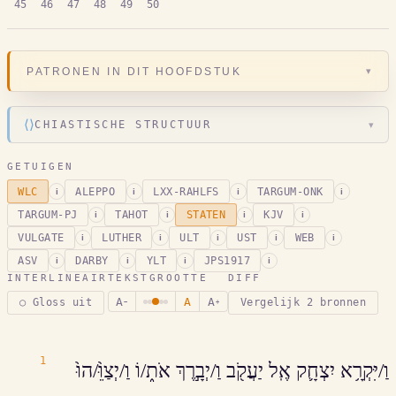
45
46
47
48
49
50
▾
PATRONEN IN DIT HOOFDSTUK
⟨⟩
CHIASTISCHE STRUCTUUR
▾
GETUIGEN
WLC
ALEPPO
LXX-RAHLFS
TARGUM-ONK
i
i
i
i
TARGUM-PJ
TAHOT
STATEN
KJV
i
i
i
i
VULGATE
LUTHER
ULT
UST
WEB
i
i
i
i
i
ASV
DARBY
YLT
JPS1917
i
i
i
i
INTERLINEAIR
TEKSTGROOTTE
DIFF
A
A
A
○ Gloss uit
Vergelijk 2 bronnen
−
+
1
וַ/יִּקְרָ֥א יִצְחָ֛ק אֶֽל יַעֲקֹ֖ב וַ/יְבָ֣רֶךְ אֹת֑/וֹ וַ/יְצַוֵּ֨/הוּ֙