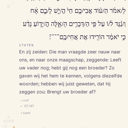
◇
M
לֵ/אמֹ֗ר הַ/ע֨וֹד אֲבִי/כֶ֥ם חַי֙ הֲ/יֵ֣שׁ לָ/כֶ֣ם אָ֔ח
וַ/נַ֨גֶּד ל֔/וֹ עַל פִּ֖י הַ/דְּבָרִ֣ים הָ/אֵ֑לֶּה הֲ/יָד֣וֹעַ נֵדַ֔ע
כִּ֣י יֹאמַ֔ר הוֹרִ֖ידוּ אֶת אֲחִי/כֶֽם־־־־׃
STATEN
En zij zeiden: Die man vraagde zeer nauw naar
ons, en naar onze maagschap, zeggende: Leeft
uw vader nog; hebt gij nog een broeder? Zo
gaven wij het hem te kennen, volgens diezelfde
woorden; hebben wij juist geweten, dat hij
zeggen zou: Brengt uw broeder af?
+ xref
↔ OT/NT
+ kantt.
⎘
\u229E
8