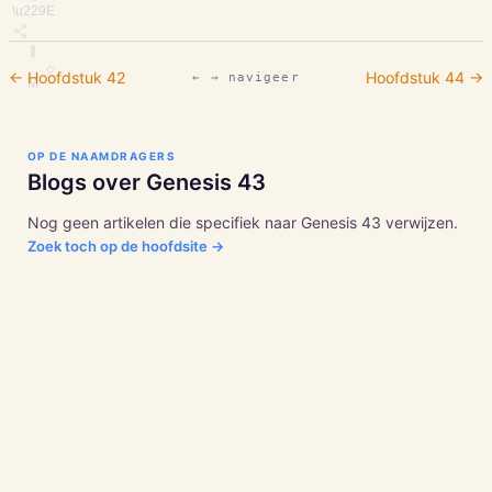
\u229E
∥
◇
← Hoofdstuk
42
Hoofdstuk
44
→
← → navigeer
M
OP DE NAAMDRAGERS
Blogs over
Genesis
43
Nog geen artikelen die specifiek naar
Genesis
43
verwijzen.
Zoek toch op de hoofdsite →