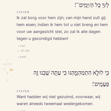
לְ/ךָ֖ כָּל הַ/יָּמִֽים־־׃
STATEN
Ik zal borg voor hem zijn; van mijn hand zult gij
hem eisen; indien ik hem tot u niet breng en hem
voor uw aangezicht stel, zo zal ik alle dagen
tegen u gezondigd hebben!
+ xref
↔ OT/NT
+ kantt.
⎘
\u229E
10
כִּ֖י לוּלֵ֣א הִתְמַהְמָ֑הְנוּ כִּֽי עַתָּ֥ה שַׁ֖בְנוּ זֶ֥ה
∥
◇
M
פַעֲמָֽיִם־׃
STATEN
Want hadden wij niet gezuimd, voorwaar, wij
waren alreeds tweemaal wedergekomen.