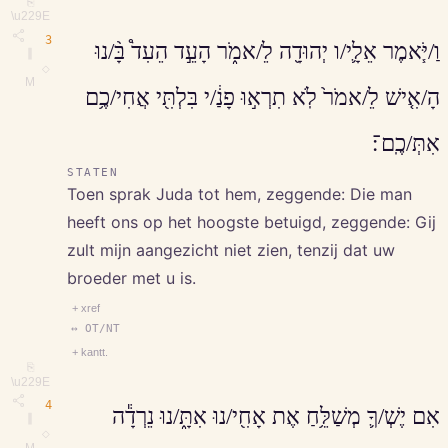
⎘
\u229E
3
וַ/יֹּ֧אמֶר אֵלָ֛י/ו יְהוּדָ֖ה לֵ/אמֹ֑ר הָעֵ֣ד הֵעִד֩ בָּ֨/נוּ
∥
◇
M
הָ/אִ֤ישׁ לֵ/אמֹר֙ לֹֽא תִרְא֣וּ פָנַ֔/י בִּלְתִּ֖י אֲחִי/כֶ֥ם
אִתְּ/כֶֽם־׃
STATEN
Toen sprak Juda tot hem, zeggende: Die man
heeft ons op het hoogste betuigd, zeggende: Gij
zult mijn aangezicht niet zien, tenzij dat uw
broeder met u is.
+ xref
↔ OT/NT
+ kantt.
⎘
\u229E
4
אִם יֶשְׁ/ךָ֛ מְשַׁלֵּ֥חַ אֶת אָחִ֖י/נוּ אִתָּ֑/נוּ נֵרְדָ֕ה
∥
◇
M