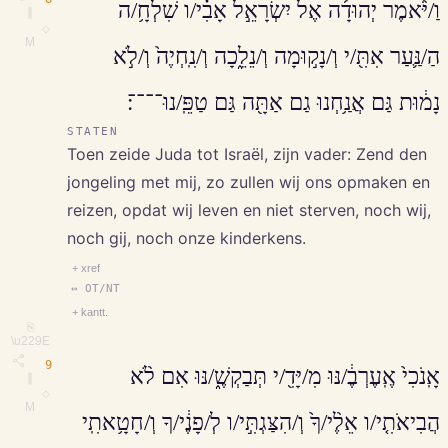
וַ/יֹּ֨אמֶר יְהוּדָ֜ה אֶל יִשְׂרָאֵ֣ל אָבִ֗י/ו שִׁלְחָ֥/ה
∥
◇
M
הַ/נַּ֛עַר אִתִּ֖/י וְ/נָק֣וּמָה וְ/נֵלֵ֑כָה וְ/נִֽחְיֶה֙ וְ/לֹ֣א
נָמ֔וּת גַּם אֲנַ֥חְנוּ גַם אַתָּ֖ה גַּם טַפֵּֽ/נוּ־־־־׃
STATEN
Toen zeide Juda tot Israël, zijn vader: Zend den
jongeling met mij, zo zullen wij ons opmaken en
reizen, opdat wij leven en niet sterven, noch wij,
noch gij, noch onze kinderkens.
+ xref
↔ OT/NT
+ kantt.
⎘
\u229E
9
אָֽנֹכִי֙ אֶֽעֶרְבֶ֔/נּוּ מִ/יָּדִ֖/י תְּבַקְשֶׁ֑/נּוּ אִם לֹ֨א
∥
◇
M
הֲבִיאֹתִ֤י/ו אֵלֶ֨י/ךָ֙ וְ/הִצַּגְתִּ֣י/ו לְ/פָנֶ֔י/ךָ וְ/חָטָ֥אתִֽי