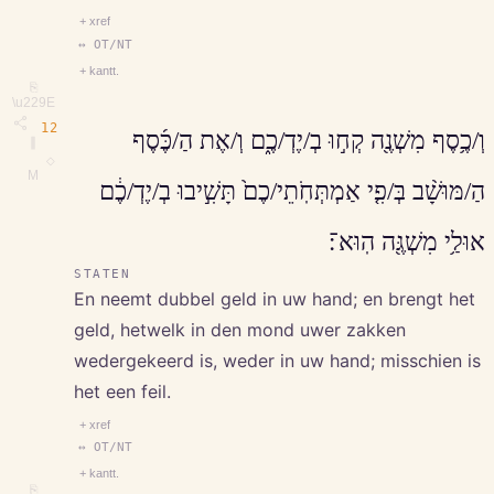
+ xref
↔ OT/NT
+ kantt.
⎘
\u229E
12
וְ/כֶ֥סֶף מִשְׁנֶ֖ה קְח֣וּ בְ/יֶדְ/כֶ֑ם וְ/אֶת הַ/כֶּ֜סֶף
∥
◇
M
הַ/מּוּשָׁ֨ב בְּ/פִ֤י אַמְתְּחֹֽתֵי/כֶם֙ תָּשִׁ֣יבוּ בְ/יֶדְ/כֶ֔ם
אוּלַ֥י מִשְׁגֶּ֖ה הֽוּא־׃
STATEN
En neemt dubbel geld in uw hand; en brengt het
geld, hetwelk in den mond uwer zakken
wedergekeerd is, weder in uw hand; misschien is
het een feil.
+ xref
↔ OT/NT
+ kantt.
⎘