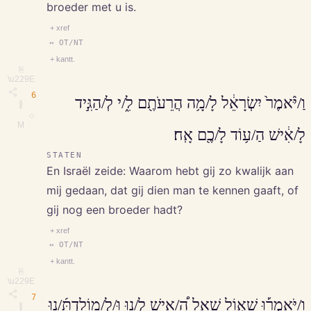
broeder met u is.
+ xref
↔ OT/NT
+ kantt.
⎘
\u229E
6
וַ/יֹּ֨אמֶר֙ יִשְׂרָאֵ֔ל לָ/מָ֥ה הֲרֵעֹתֶ֖ם לִ֑/י לְ/הַגִּ֣יד
∥
◇
M
לָ/אִ֔ישׁ הַ/ע֥וֹד לָ/כֶ֖ם אָֽח׃
STATEN
En Israël zeide: Waarom hebt gij zo kwalijk aan
mij gedaan, dat gij dien man te kennen gaaft, of
gij nog een broeder hadt?
+ xref
↔ OT/NT
+ kantt.
⎘
\u229E
7
וַ/יֹּאמְר֡וּ שָׁא֣וֹל שָֽׁאַל הָ֠/אִישׁ לָ֣/נוּ וּ/לְ/מֽוֹלַדְתֵּ֜/נוּ
∥