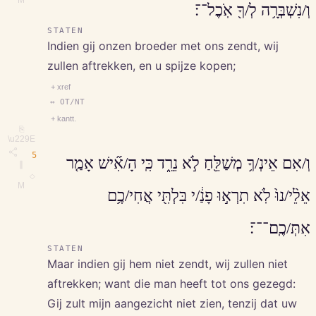
וְ/נִשְׁבְּרָ֥ה לְ/ךָ֖ אֹֽכֶל־־׃
STATEN
Indien gij onzen broeder met ons zendt, wij
zullen aftrekken, en u spijze kopen;
+ xref
↔ OT/NT
+ kantt.
⎘
\u229E
5
וְ/אִם אֵינְ/ךָ֥ מְשַׁלֵּ֖חַ לֹ֣א נֵרֵ֑ד כִּֽי הָ/אִ֞ישׁ אָמַ֤ר
∥
◇
M
אֵלֵ֨י/נוּ֙ לֹֽא תִרְא֣וּ פָנַ֔/י בִּלְתִּ֖י אֲחִי/כֶ֥ם
אִתְּ/כֶֽם־־־׃
STATEN
Maar indien gij hem niet zendt, wij zullen niet
aftrekken; want die man heeft tot ons gezegd:
Gij zult mijn aangezicht niet zien, tenzij dat uw