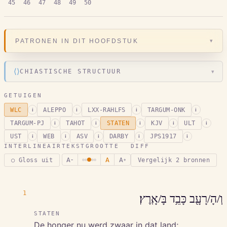
45
46
47
48
49
50
▾
PATRONEN IN DIT HOOFDSTUK
⟨⟩
CHIASTISCHE STRUCTUUR
▾
GETUIGEN
WLC
ALEPPO
LXX-RAHLFS
TARGUM-ONK
i
i
i
i
TARGUM-PJ
TAHOT
STATEN
KJV
ULT
i
i
i
i
i
UST
WEB
ASV
DARBY
JPS1917
i
i
i
i
i
INTERLINEAIR
TEKSTGROOTTE
DIFF
A
A
A
○ Gloss uit
Vergelijk 2 bronnen
−
+
1
וְ/הָ/רָעָ֖ב כָּבֵ֥ד בָּ/אָֽרֶץ׃
STATEN
De honger nu werd zwaar in dat land;