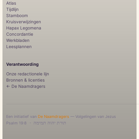
Atlas
Tijdlijn
Stamboom
Kruisverwijzingen
Hapax Legomena
Concordantie
Werkbladen
Leesplannen
Verantwoording
Onze redactionele lijn
Bronnen & licenties
← De Naamdragers
Een initiatief van
De Naamdragers
— Volgelingen van Jezus
·
תורת יהוה תמימה
Psalm 19:8