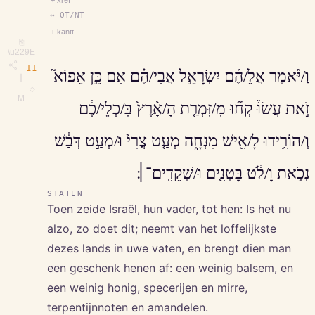
+ xref
↔ OT/NT
+ kantt.
⎘
\u229E
11
וַ/יֹּ֨אמֶר אֲלֵ/הֶ֜ם יִשְׂרָאֵ֣ל אֲבִי/הֶ֗ם אִם כֵּ֣ן אֵפוֹא֮
∥
◇
M
זֹ֣את עֲשׂוּ֒ קְח֞וּ מִ/זִּמְרַ֤ת הָ/אָ֨רֶץ֙ בִּ/כְלֵי/כֶ֔ם
וְ/הוֹרִ֥ידוּ לָ/אִ֖ישׁ מִנְחָ֑ה מְעַ֤ט צֳרִי֙ וּ/מְעַ֣ט דְּבַ֔שׁ
נְכֹ֣את וָ/לֹ֔ט בָּטְנִ֖ים וּ/שְׁקֵדִֽים־׀׃
STATEN
Toen zeide Israël, hun vader, tot hen: Is het nu
alzo, zo doet dit; neemt van het loffelijkste
dezes lands in uwe vaten, en brengt dien man
een geschenk henen af: een weinig balsem, en
een weinig honig, specerijen en mirre,
terpentijnnoten en amandelen.