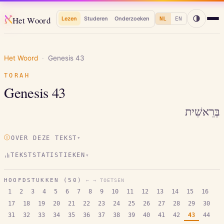
א
Het Woord
Lezen
Studeren
Onderzoeken
NL
EN
Het Woord
·
Genesis
43
TORAH
Genesis
43
בְּרֵאשִׁית
Ⓘ
OVER DEZE TEKST
▾
TEKSTSTATISTIEKEN
▾
HOOFDSTUKKEN (
50
)
← → TOETSEN
1
2
3
4
5
6
7
8
9
10
11
12
13
14
15
16
17
18
19
20
21
22
23
24
25
26
27
28
29
30
31
32
33
34
35
36
37
38
39
40
41
42
43
44