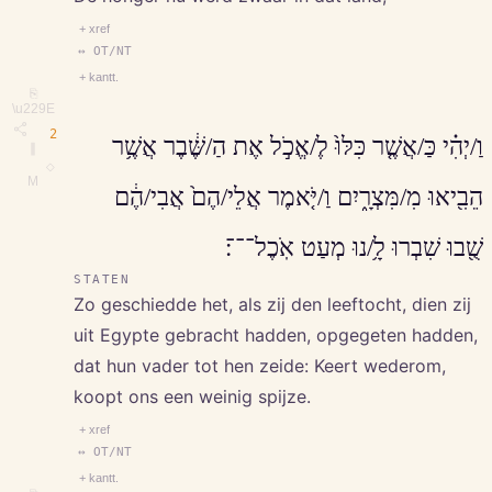
+ xref
↔ OT/NT
+ kantt.
⎘
\u229E
2
וַ/יְהִ֗י כַּ/אֲשֶׁ֤ר כִּלּוּ֙ לֶ/אֱכֹ֣ל אֶת הַ/שֶּׁ֔בֶר אֲשֶׁ֥ר
∥
◇
M
הֵבִ֖יאוּ מִ/מִּצְרָ֑יִם וַ/יֹּ֤אמֶר אֲלֵי/הֶם֙ אֲבִי/הֶ֔ם
שֻׁ֖בוּ שִׁבְרוּ לָ֥/נוּ מְעַט אֹֽכֶל־־־׃
STATEN
Zo geschiedde het, als zij den leeftocht, dien zij
uit Egypte gebracht hadden, opgegeten hadden,
dat hun vader tot hen zeide: Keert wederom,
koopt ons een weinig spijze.
+ xref
↔ OT/NT
+ kantt.