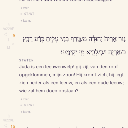
+ xref
↔ OT/NT
+ kantt.
⎘
\u229E
9
גּ֤וּר אַרְיֵה֙ יְהוּדָ֔ה מִ/טֶּ֖רֶף בְּנִ֣/י עָלִ֑יתָ כָּרַ֨ע רָבַ֧ץ
∥
◇
M
כְּ/אַרְיֵ֛ה וּ/כְ/לָבִ֖יא מִ֥י יְקִימֶֽ/נּוּ׃
STATEN
Juda is een leeuwenwelp! gij zijt van den roof
opgeklommen, mijn zoon! Hij kromt zich, hij legt
zich neder als een leeuw, en als een oude leeuw;
wie zal hem doen opstaan?
+ xref
↔ OT/NT
+ kantt.
⎘
\u229E
10