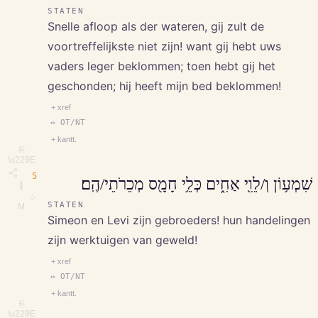
STATEN
Snelle afloop als der wateren, gij zult de
voortreffelijkste niet zijn! want gij hebt uws
vaders leger beklommen; toen hebt gij het
geschonden; hij heeft mijn bed beklommen!
+ xref
↔ OT/NT
+ kantt.
⎘
\u229E
5
שִׁמְע֥וֹן וְ/לֵוִ֖י אַחִ֑ים כְּלֵ֥י חָמָ֖ס מְכֵרֹתֵי/הֶֽם׃
∥
◇
STATEN
M
Simeon en Levi zijn gebroeders! hun handelingen
zijn werktuigen van geweld!
+ xref
↔ OT/NT
+ kantt.
⎘
\u229E