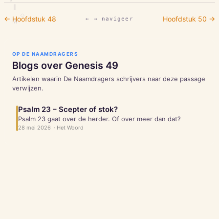
∥
◇
← Hoofdstuk
48
Hoofdstuk
50
→
← → navigeer
M
OP DE NAAMDRAGERS
Blogs over
Genesis
49
Artikelen waarin De Naamdragers schrijvers naar deze passage
verwijzen.
Psalm 23 – Scepter of stok?
Psalm 23 gaat over de herder. Of over meer dan dat?
28 mei 2026
·
Het Woord