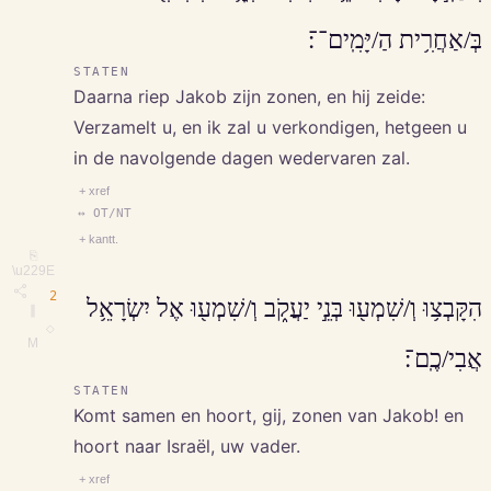
בְּ/אַחֲרִ֥ית הַ/יָּמִֽים־־׃
STATEN
Daarna riep Jakob zijn zonen, en hij zeide:
Verzamelt u, en ik zal u verkondigen, hetgeen u
in de navolgende dagen wedervaren zal.
+ xref
↔ OT/NT
+ kantt.
⎘
\u229E
2
הִקָּבְצ֥וּ וְ/שִׁמְע֖וּ בְּנֵ֣י יַעֲקֹ֑ב וְ/שִׁמְע֖וּ אֶל יִשְׂרָאֵ֥ל
∥
◇
M
אֲבִי/כֶֽם־׃
STATEN
Komt samen en hoort, gij, zonen van Jakob! en
hoort naar Israël, uw vader.
+ xref