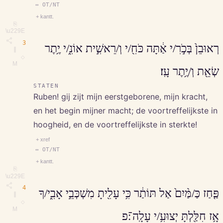
↔ OT/NT
+ kantt.
⎘
\u229E
3
רְאוּבֵן֙ בְּכֹ֣רִ/י אַ֔תָּה כֹּחִ֖/י וְ/רֵאשִׁ֣ית אוֹנִ֑/י יֶ֥תֶר
∥
◇
M
שְׂאֵ֖ת וְ/יֶ֥תֶר עָֽז׃
STATEN
Ruben! gij zijt mijn eerstgeborene, mijn kracht,
en het begin mijner macht; de voortreffelijkste in
hoogheid, en de voortreffelijkste in sterkte!
+ xref
↔ OT/NT
+ kantt.
⎘
\u229E
4
פַּ֤חַז כַּ/מַּ֨יִם֙ אַל תּוֹתַ֔ר כִּ֥י עָלִ֖יתָ מִשְׁכְּבֵ֣י אָבִ֑י/ךָ
∥
◇
M
אָ֥ז חִלַּ֖לְתָּ יְצוּעִ֥/י עָלָֽה־׃פ