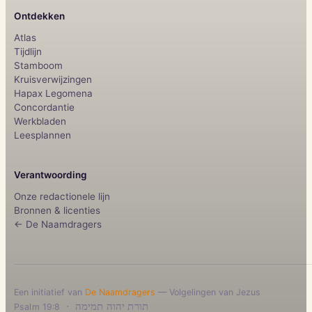
Ontdekken
Atlas
Tijdlijn
Stamboom
Kruisverwijzingen
Hapax Legomena
Concordantie
Werkbladen
Leesplannen
Verantwoording
Onze redactionele lijn
Bronnen & licenties
← De Naamdragers
Een initiatief van
De Naamdragers
— Volgelingen van Jezus
·
תורת יהוה תמימה
Psalm 19:8