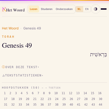
א
Het Woord
Lezen
Studeren
Onderzoeken
NL
EN
Het Woord
·
Genesis
49
TORAH
Genesis
49
בְּרֵאשִׁית
Ⓘ
OVER DEZE TEKST
▾
TEKSTSTATISTIEKEN
▾
HOOFDSTUKKEN (
50
)
← → TOETSEN
1
2
3
4
5
6
7
8
9
10
11
12
13
14
15
16
17
18
19
20
21
22
23
24
25
26
27
28
29
30
31
32
33
34
35
36
37
38
39
40
41
42
43
44