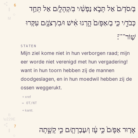
6
בְּ/סֹדָ/ם֙ אַל תָּבֹ֣א נַפְשִׁ֔/י בִּ/קְהָלָ֖/ם אַל תֵּחַ֣ד
∥
◇
M
כְּבֹדִ֑/י כִּ֤י בְ/אַפָּ/ם֙ הָ֣רְגוּ אִ֔ישׁ וּ/בִ/רְצֹנָ֖/ם עִקְּרוּ
שֽׁוֹר־־־׃
STATEN
Mijn ziel kome niet in hun verborgen raad; mijn
eer worde niet verenigd met hun vergadering!
want in hun toorn hebben zij de mannen
doodgeslagen, en in hun moedwil hebben zij de
ossen weggerukt.
+ xref
↔ OT/NT
+ kantt.
⎘
\u229E
7
אָר֤וּר אַפָּ/ם֙ כִּ֣י עָ֔ז וְ/עֶבְרָתָ֖/ם כִּ֣י קָשָׁ֑תָה
∥
◇