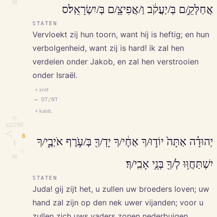
M
אֲחַלְּקֵ֣/ם בְּ/יַעֲקֹ֔ב וַ/אֲפִיצֵ֖/ם בְּ/יִשְׂרָאֵֽל׃ס
STATEN
Vervloekt zij hun toorn, want hij is heftig; en hun
verbolgenheid, want zij is hard! ik zal hen
verdelen onder Jakob, en zal hen verstrooien
onder Israël.
+ xref
↔ OT/NT
+ kantt.
⎘
\u229E
8
יְהוּדָ֗ה אַתָּה֙ יוֹד֣וּ/ךָ אַחֶ֔י/ךָ יָדְ/ךָ֖ בְּ/עֹ֣רֶף אֹיְבֶ֑י/ךָ
∥
◇
M
יִשְׁתַּחֲוּ֥וּ לְ/ךָ֖ בְּנֵ֥י אָבִֽי/ךָ׃
STATEN
Juda! gij zijt het, u zullen uw broeders loven; uw
hand zal zijn op den nek uwer vijanden; voor u
zullen zich uws vaders zonen nederbuigen.