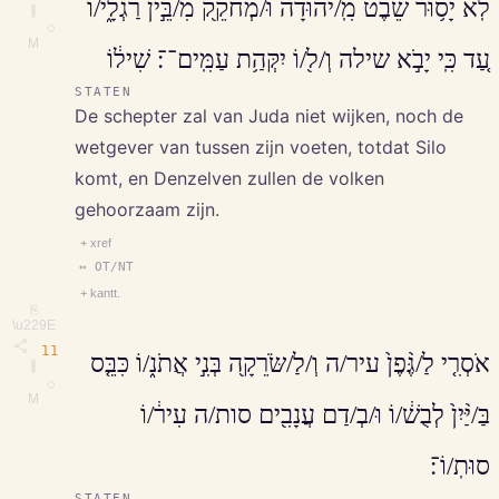
לֹֽא יָס֥וּר שֵׁ֨בֶט֙ מִֽ/יהוּדָ֔ה וּ/מְחֹקֵ֖ק מִ/בֵּ֣ין רַגְלָ֑י/ו
∥
◇
M
עַ֚ד כִּֽי יָבֹ֣א שילה וְ/ל֖/וֹ יִקְּהַ֥ת עַמִּֽים־־׃ שִׁיל֔וֹ
STATEN
De schepter zal van Juda niet wijken, noch de
wetgever van tussen zijn voeten, totdat Silo
komt, en Denzelven zullen de volken
gehoorzaam zijn.
+ xref
↔ OT/NT
+ kantt.
⎘
\u229E
11
אֹסְרִ֤י לַ/גֶּ֨פֶן֙ עיר/ה וְ/לַ/שֹּׂרֵקָ֖ה בְּנִ֣י אֲתֹנ֑/וֹ כִּבֵּ֤ס
∥
◇
M
בַּ/יַּ֨יִן֙ לְבֻשׁ֔/וֹ וּ/בְ/דַם עֲנָבִ֖ים סות/ה עִיר֔/וֹ
סוּתֽ/וֹ־׃
STATEN