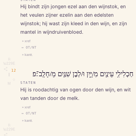
Hij bindt zijn jongen ezel aan den wijnstok, en
het veulen zijner ezelin aan den edelsten
wijnstok; hij wast zijn kleed in den wijn, en zijn
mantel in wijndruivenbloed.
+ xref
↔ OT/NT
+ kantt.
⎘
\u229E
12
חַכְלִילִ֥י עֵינַ֖יִם מִ/יָּ֑יִן וּ/לְבֶן שִׁנַּ֖יִם מֵ/חָלָֽב־׃פ
∥
◇
STATEN
M
Hij is roodachtig van ogen door den wijn, en wit
van tanden door de melk.
+ xref
↔ OT/NT
+ kantt.
⎘
\u229E