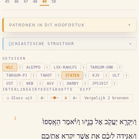
45
46
47
48
49
50
▾
PATRONEN IN DIT HOOFDSTUK
⟨⟩
CHIASTISCHE STRUCTUUR
▾
GETUIGEN
WLC
ALEPPO
LXX-RAHLFS
TARGUM-ONK
i
i
i
i
TARGUM-PJ
TAHOT
STATEN
KJV
ULT
i
i
i
i
i
UST
WEB
ASV
DARBY
JPS1917
i
i
i
i
i
INTERLINEAIR
TEKSTGROOTTE
DIFF
A
A
A
○ Gloss uit
Vergelijk 2 bronnen
−
+
1
וַ/יִּקְרָ֥א יַעֲקֹ֖ב אֶל בָּנָ֑י/ו וַ/יֹּ֗אמֶר הֵאָֽסְפוּ֙
וְ/אַגִּ֣ידָה לָ/כֶ֔ם אֵ֛ת אֲשֶׁר יִקְרָ֥א אֶתְ/כֶ֖ם