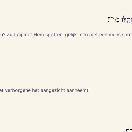
ֵ֥לּוּ בֽ/וֹ־־׃
ken? Zult gij met Hem spotten, gelijk men met een mens spo
n het verborgene het aangezicht aanneemt.
ֶֽם׃