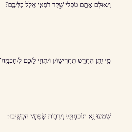
וְֽ/אוּלָ֗ם אַתֶּ֥ם טֹֽפְלֵי שָׁ֑קֶר רֹפְאֵ֖י אֱלִ֣ל כֻּלְּ/כֶֽם־׃
מִֽי יִ֭תֵּן הַחֲרֵ֣שׁ תַּחֲרִישׁ֑וּ/ן וּ/תְהִ֖י לָ/כֶ֣ם לְ/חָכְמָֽה־׃
שִׁמְעוּ נָ֥א תוֹכַחְתִּ֑/י וְ/רִב֖וֹת שְׂפָתַ֣/י הַקְשִֽׁיבוּ־׃