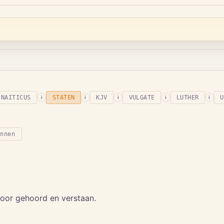
INAITICUS
STATEN
KJV
VULGATE
LUTHER
U
i
i
i
i
i
onnen
n oor gehoord en verstaan.