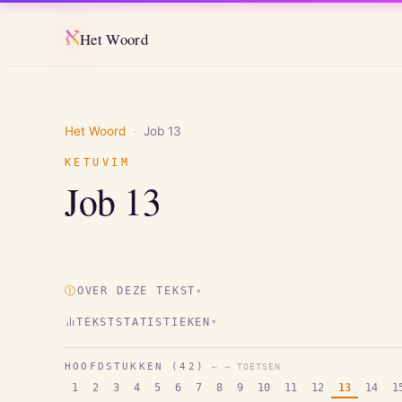
א
Het Woord
Het Woord
·
Job
13
KETUVIM
Job
13
Ⓘ
OVER DEZE TEKST
▾
TEKSTSTATISTIEKEN
▾
HOOFDSTUKKEN (
42
)
← → TOETSEN
1
2
3
4
5
6
7
8
9
10
11
12
13
14
1