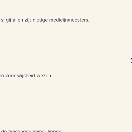
s; gij allen zijt nietige medicijnmeesters.
den voor wijsheid wezen.
de twistingen mijner lippen.