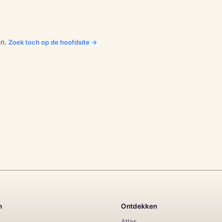
n.
Zoek toch op de hoofdsite →
n
Ontdekken
Atlas