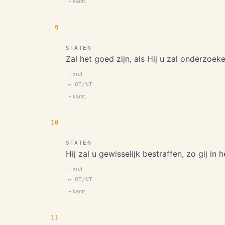
+ kantt.
9
STATEN
Zal het goed zijn, als Hij u zal onderzoe
+ xref
↔ OT/NT
+ kantt.
10
STATEN
Hij zal u gewisselijk bestraffen, zo gij i
+ xref
↔ OT/NT
+ kantt.
11