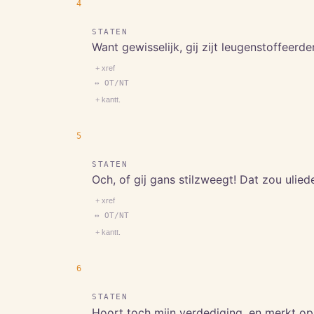
4
STATEN
Want gewisselijk, gij zijt leugenstoffeerder
+ xref
↔ OT/NT
+ kantt.
5
STATEN
Och, of gij gans stilzweegt! Dat zou ulie
+ xref
↔ OT/NT
+ kantt.
6
STATEN
Hoort toch mijn verdediging, en merkt op 