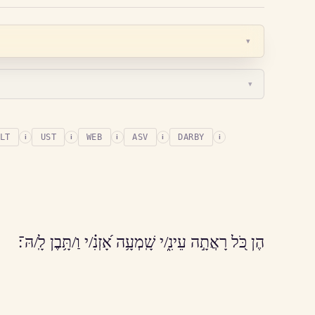
▾
▾
LT
UST
WEB
ASV
DARBY
i
i
i
i
i
הֶן כֹּ֭ל רָאֲתָ֣ה עֵינִ֑/י שָֽׁמְעָ֥ה אָ֝זְנִ֗/י וַ/תָּ֥בֶן לָֽ/הּ־׃