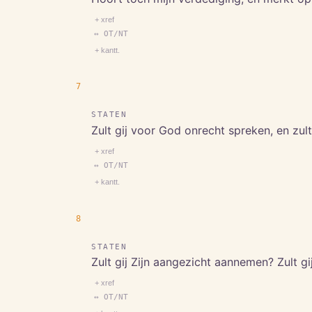
+ xref
↔ OT/NT
+ kantt.
7
STATEN
Zult gij voor God onrecht spreken, en zul
+ xref
↔ OT/NT
+ kantt.
8
STATEN
Zult gij Zijn aangezicht aannemen? Zult g
+ xref
↔ OT/NT