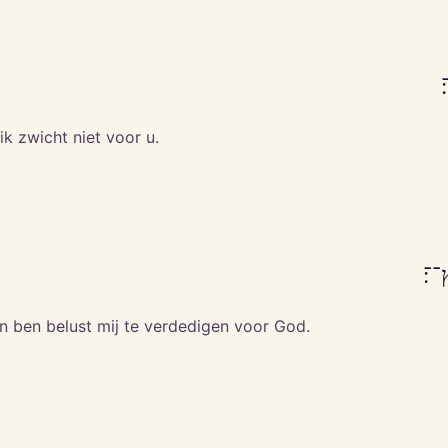
׃
 ik zwicht niet voor u.
ץ־־׃
en ben belust mij te verdedigen voor God.