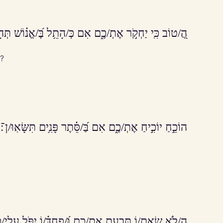
הֲ֭/טוֹב כִּֽי יַחְקֹ֣ר אֶתְ/כֶ֑ם אִם כְּ/הָתֵ֥ל בֶּ֝/אֱנ֗וֹשׁ תְּהָת
t?
הוֹכֵ֣חַ יוֹכִ֣יחַ אֶתְ/כֶ֑ם אִם בַּ֝/סֵּ֗תֶר פָּנִ֥ים תִּשָּׂאֽוּ/ן־׃
הֲ/לֹ֣א שְׂ֭אֵת/וֹ תְּבַעֵ֣ת אֶתְ/כֶ֑ם וּ֝/פַחְדּ֗/וֹ יִפֹּ֥ל עֲלֵי/כ