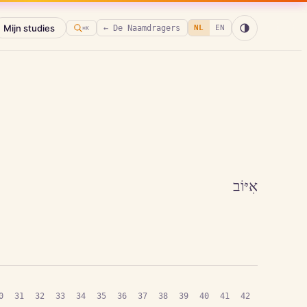
Mijn studies
← De Naamdragers
NL
EN
⌘K
אִיּוֹב
0
31
32
33
34
35
36
37
38
39
40
41
42