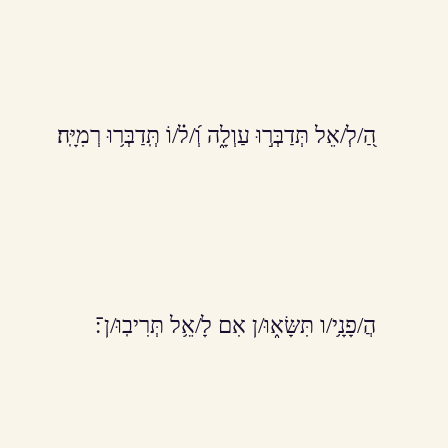
הַ֭/לְ/אֵל תְּדַבְּר֣וּ עַוְלָ֑ה וְ֝/ל֗/וֹ תְּֽדַבְּר֥וּ רְמִיָּֽה׃
הֲ/פָנָ֥י/ו תִּשָּׂא֑וּ/ן אִם לָ/אֵ֥ל תְּרִיבֽוּ/ן־׃