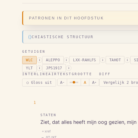
PATRONEN IN DIT HOOFDSTUK
⟨⟩
CHIASTISCHE STRUCTUUR
GETUIGEN
WLC
ALEPPO
LXX-RAHLFS
TAHOT
S
i
i
i
i
YLT
JPS1917
i
i
INTERLINEAIR
TEKSTGROOTTE
DIFF
A
A
A
○ Gloss uit
Vergelijk 2 br
−
+
1
STATEN
Ziet, dat alles heeft mijn oog gezien, mij
+ xref
↔ OT/NT