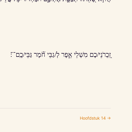
זִֽ֭כְרֹנֵי/כֶם מִשְׁלֵי אֵ֑פֶר לְ/גַבֵּי חֹ֝֗מֶר גַּבֵּי/כֶֽם־־׃
Hoofdstuk
14
→