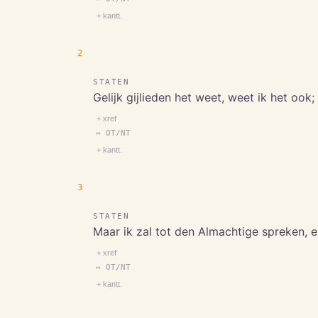
+ kantt.
2
STATEN
Gelijk gijlieden het weet, weet ik het ook;
+ xref
↔ OT/NT
+ kantt.
3
STATEN
Maar ik zal tot den Almachtige spreken, 
+ xref
↔ OT/NT
+ kantt.