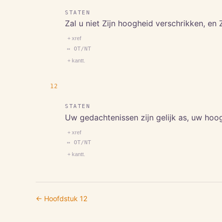
STATEN
Zal u niet Zijn hoogheid verschrikken, en 
+ xref
↔ OT/NT
+ kantt.
12
STATEN
Uw gedachtenissen zijn gelijk as, uw hoo
+ xref
↔ OT/NT
+ kantt.
← Hoofdstuk
12