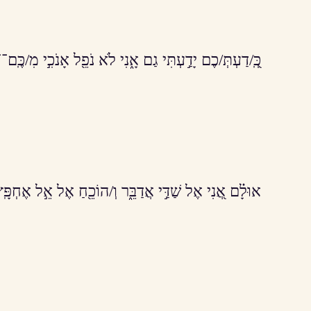
כְּֽ֭/דַעְתְּ/כֶם יָדַ֣עְתִּי גַם אָ֑נִי לֹא נֹפֵ֖ל אָנֹכִ֣י מִ/כֶּֽם־־
אוּלָ֗ם אֲ֭נִי אֶל שַׁדַּ֣י אֲדַבֵּ֑ר וְ/הוֹכֵ֖חַ אֶל אֵ֣ל אֶחְפָּֽ