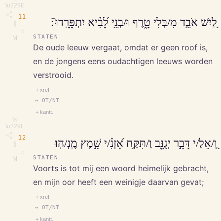
\u229E
11
לַ֭יִשׁ אֹבֵ֣ד מִ/בְּלִי טָ֑רֶף וּ/בְנֵ֥י לָ֝בִ֗יא יִתְפָּרָֽדוּ־׃
∥
◇
STATEN
M
De oude leeuw vergaat, omdat er geen roof is,
en de jongens eens oudachtigen leeuws worden
verstrooid.
+ xref
↔ OT/NT
+ kantt.
⎘
\u229E
12
וְ֭/אֵלַ/י דָּבָ֣ר יְגֻנָּ֑ב וַ/תִּקַּ֥ח אָ֝זְנִ֗/י שֵׁ֣מֶץ מֶֽנְ/הֽוּ׃
∥
◇
STATEN
M
Voorts is tot mij een woord heimelijk gebracht,
en mijn oor heeft een weinigje daarvan gevat;
+ xref
↔ OT/NT
+ kantt.