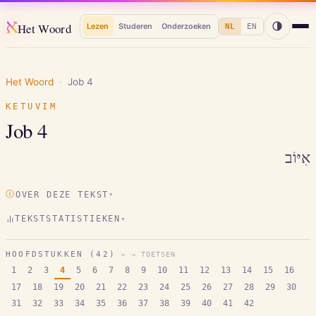
א
Het Woord
Lezen
Studeren
Onderzoeken
NL
EN
Het Woord
·
Job
4
KETUVIM
Job
4
אִיּוֹב
Ⓘ
OVER DEZE TEKST
▾
TEKSTSTATISTIEKEN
▾
HOOFDSTUKKEN (
42
)
← → TOETSEN
1
2
3
4
5
6
7
8
9
10
11
12
13
14
15
16
17
18
19
20
21
22
23
24
25
26
27
28
29
30
31
32
33
34
35
36
37
38
39
40
41
42