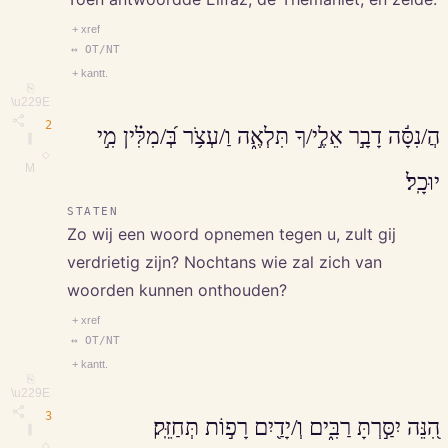
+ xref
↔ OT/NT
+ kantt.
⎘
\u229E
2
הֲ/נִסָּ֬ה דָבָ֣ר אֵלֶ֣י/ךָ תִּלְאֶ֑ה וַ/עְצֹ֥ר בְּ֝/מִלִּ֗ין מִ֣י
∥
◇
M
יוּכָֽל׃
STATEN
Zo wij een woord opnemen tegen u, zult gij
verdrietig zijn? Nochtans wie zal zich van
woorden kunnen onthouden?
+ xref
↔ OT/NT
+ kantt.
⎘
\u229E
3
הִ֭נֵּה יִסַּ֣רְתָּ רַבִּ֑ים וְ/יָדַ֖יִם רָפ֣וֹת תְּחַזֵּֽק׃
∥
◇