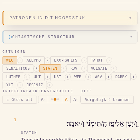
▾
PATRONEN IN DIT HOOFDSTUK
⟨⟩
CHIASTISCHE STRUCTUUR
▾
GETUIGEN
WLC
ALEPPO
LXX-RAHLFS
TAHOT
i
i
i
i
SINAITICUS
STATEN
KJV
VULGATE
i
i
i
i
LUTHER
ULT
UST
WEB
ASV
DARBY
i
i
i
i
i
i
YLT
JPS1917
i
i
INTERLINEAIR
TEKSTGROOTTE
DIFF
A
A
A
○ Gloss uit
Vergelijk 2 bronnen
−
+
1
וַ֭/יַּעַן אֱלִיפַ֥ז הַֽ/תֵּימָנִ֗י וַ/יֹּאמַֽר׃
STATEN
Toen antwoordde Elífaz, de Themaniet, en zeide: