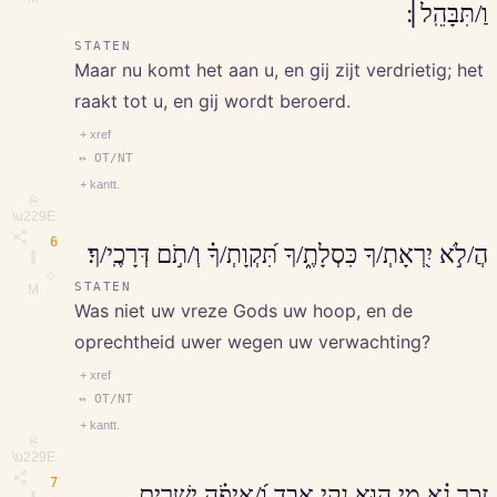
וַ/תִּבָּהֵֽל׀׃
STATEN
Maar nu komt het aan u, en gij zijt verdrietig; het
raakt tot u, en gij wordt beroerd.
+ xref
↔ OT/NT
+ kantt.
⎘
\u229E
6
הֲ/לֹ֣א יִ֭רְאָתְ/ךָ כִּסְלָתֶ֑/ךָ תִּ֝קְוָתְ/ךָ֗ וְ/תֹ֣ם דְּרָכֶֽי/ךָ׃
∥
◇
STATEN
M
Was niet uw vreze Gods uw hoop, en de
oprechtheid uwer wegen uw verwachting?
+ xref
↔ OT/NT
+ kantt.
⎘
\u229E
7
זְכָר נָ֗א מִ֤י ה֣וּא נָקִ֣י אָבָ֑ד וְ֝/אֵיפֹ֗ה יְשָׁרִ֥ים