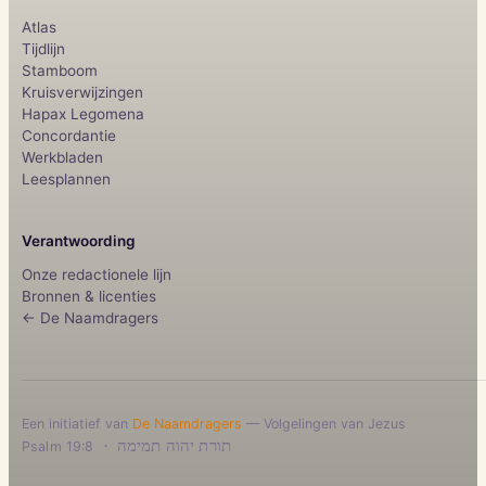
Atlas
Tijdlijn
Stamboom
Kruisverwijzingen
Hapax Legomena
Concordantie
Werkbladen
Leesplannen
Verantwoording
Onze redactionele lijn
Bronnen & licenties
← De Naamdragers
Een initiatief van
De Naamdragers
— Volgelingen van Jezus
·
תורת יהוה תמימה
Psalm 19:8