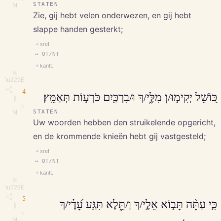
STATEN
M
Zie, gij hebt velen onderwezen, en gij hebt
slappe handen gesterkt;
+ xref
↔ OT/NT
+ kantt.
⎘
\u229E
4
כּ֭וֹשֵׁל יְקִימ֣וּ/ן מִלֶּ֑י/ךָ וּ/בִרְכַּ֖יִם כֹּרְע֣וֹת תְּאַמֵּֽץ׃
∥
◇
STATEN
M
Uw woorden hebben den struikelende opgericht,
en de krommende knieën hebt gij vastgesteld;
+ xref
↔ OT/NT
+ kantt.
⎘
\u229E
5
כִּ֤י עַתָּ֨ה תָּב֣וֹא אֵלֶ֣י/ךָ וַ/תֵּ֑לֶא תִּגַּ֥ע עָ֝דֶ֗י/ךָ
∥
◇
M