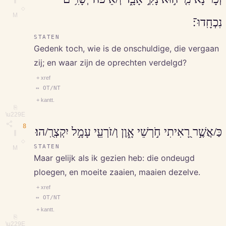
∥
◇
M
נִכְחָֽדוּ־׃
STATEN
Gedenk toch, wie is de onschuldige, die vergaan
zij; en waar zijn de oprechten verdelgd?
+ xref
↔ OT/NT
+ kantt.
⎘
\u229E
8
כַּ/אֲשֶׁ֣ר רָ֭אִיתִי חֹ֣רְשֵׁי אָ֑וֶן וְ/זֹרְעֵ֖י עָמָ֣ל יִקְצְרֻֽ/הוּ׃
∥
◇
STATEN
M
Maar gelijk als ik gezien heb: die ondeugd
ploegen, en moeite zaaien, maaien dezelve.
+ xref
↔ OT/NT
+ kantt.
⎘
\u229E