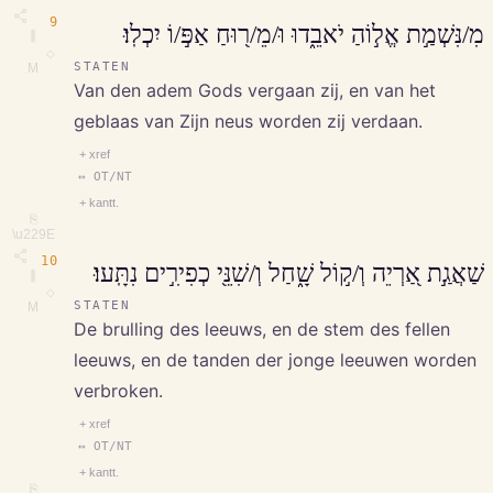
9
מִ/נִּשְׁמַ֣ת אֱל֣וֹהַ יֹאבֵ֑דוּ וּ/מֵ/ר֖וּחַ אַפּ֣/וֹ יִכְלֽוּ׃
∥
◇
STATEN
M
Van den adem Gods vergaan zij, en van het
geblaas van Zijn neus worden zij verdaan.
+ xref
↔ OT/NT
+ kantt.
⎘
\u229E
10
שַׁאֲגַ֣ת אַ֭רְיֵה וְ/ק֣וֹל שָׁ֑חַל וְ/שִׁנֵּ֖י כְפִירִ֣ים נִתָּֽעוּ׃
∥
◇
STATEN
M
De brulling des leeuws, en de stem des fellen
leeuws, en de tanden der jonge leeuwen worden
verbroken.
+ xref
↔ OT/NT
+ kantt.
⎘