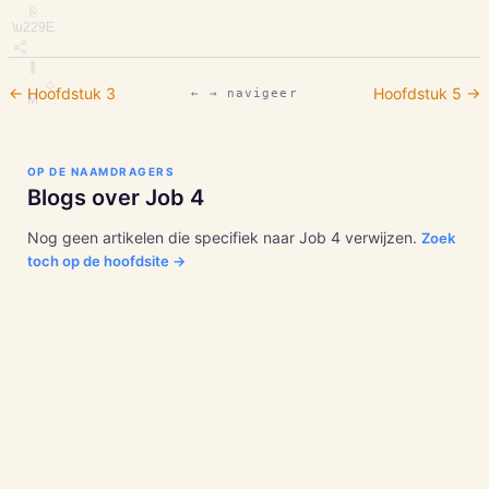
⎘
\u229E
∥
◇
← Hoofdstuk
3
Hoofdstuk
5
→
← → navigeer
M
OP DE NAAMDRAGERS
Blogs over
Job
4
Nog geen artikelen die specifiek naar
Job
4
verwijzen.
Zoek
toch op de hoofdsite →