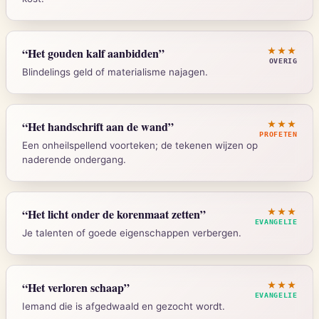
Strong's:
H776
Mattheus 6:11
“
Het gouden kalf aanbidden
”
★★★
OVERIG
Blindelings geld of materialisme najagen.
Strong's:
G740
Exodus 32:1-6
“
Het handschrift aan de wand
”
★★★
PROFETEN
Een onheilspellend voorteken; de tekenen wijzen op
naderende ondergang.
Strong's:
H5695
Daniel 5:5
“
Het licht onder de korenmaat zetten
”
★★★
EVANGELIE
Je talenten of goede eigenschappen verbergen.
Strong's:
H3790
Mattheus 5:15
“
Het verloren schaap
”
★★★
EVANGELIE
Iemand die is afgedwaald en gezocht wordt.