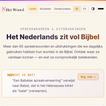
א
Het Woord
Lezen
Studeren
Onderzoeken
NL
EN
SPREEKWOORDEN & UITDRUKKINGEN
Het Nederlands zit vol Bijbel
Meer dan 65 spreekwoorden en uitdrukkingen die we dagelijks
gebruiken hebben hun wortels in de Bijbel. Ontdek waar ze
vandaan komen — en wat ze oorspronkelijk betekenden.
NB
WIST JE DAT?
Nog een →
"Een Babelse spraakverwarring" verwijst
naar Babel, dat in het Hebreeuws klinkt
als "balal" (verwarren).