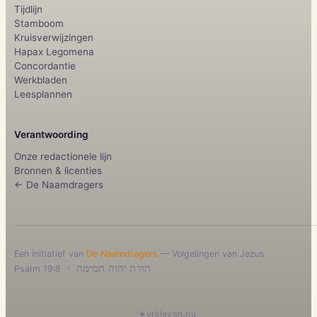
Tijdlijn
Stamboom
Kruisverwijzingen
Hapax Legomena
Concordantie
Werkbladen
Leesplannen
Verantwoording
Onze redactionele lijn
Bronnen & licenties
← De Naamdragers
Een initiatief van
De Naamdragers
— Volgelingen van Jezus
·
תורת יהוה תמימה
Psalm 19:8
vrijleven.nu