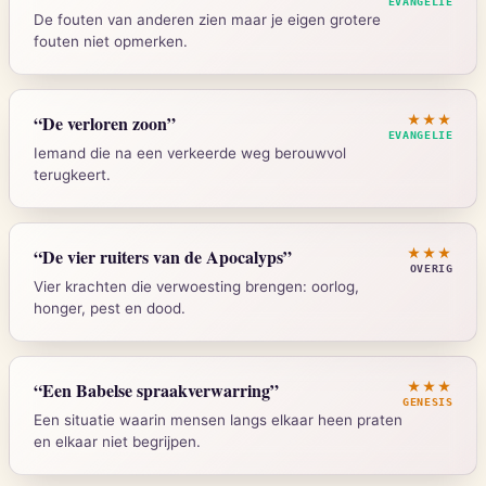
EVANGELIE
De fouten van anderen zien maar je eigen grotere
Strong's:
G4413
fouten niet opmerken.
Mattheus 7:3-5
“
De verloren zoon
”
★★★
EVANGELIE
Iemand die na een verkeerde weg berouwvol
terugkeert.
Strong's:
G2595
Lukas 15:11-32
“
De vier ruiters van de Apocalyps
”
★★★
OVERIG
Vier krachten die verwoesting brengen: oorlog,
honger, pest en dood.
Strong's:
G622
Openbaring 6:1-8
“
Een Babelse spraakverwarring
”
★★★
GENESIS
Een situatie waarin mensen langs elkaar heen praten
en elkaar niet begrijpen.
Strong's:
G2462