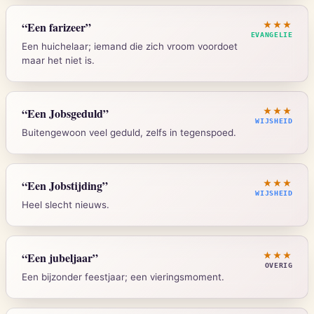
2 Korinthe 12:7
“
Een farizeer
”
★★★
EVANGELIE
Een huichelaar; iemand die zich vroom voordoet
maar het niet is.
Strong's:
G4647
Mattheus 23:27-28
“
Een Jobsgeduld
”
★★★
WIJSHEID
Buitengewoon veel geduld, zelfs in tegenspoed.
Strong's:
G5330
Job 1:21-22
“
Een Jobstijding
”
★★★
WIJSHEID
Heel slecht nieuws.
Strong's:
H347
Job 1:13-19
“
Een jubeljaar
”
★★★
OVERIG
Een bijzonder feestjaar; een vieringsmoment.
Strong's:
H5046
Leviticus 25:10