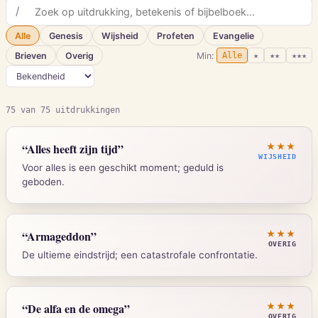
/
Alle
Genesis
Wijsheid
Profeten
Evangelie
Brieven
Overig
Min:
Alle
★
★★
★★★
75
van
75
uitdrukkingen
“
Alles heeft zijn tijd
”
★★★
WIJSHEID
Voor alles is een geschikt moment; geduld is
geboden.
Prediker 3:1
“
Armageddon
”
★★★
OVERIG
De ultieme eindstrijd; een catastrofale confrontatie.
Strong's:
H6256
Openbaring 16:16
“
De alfa en de omega
”
★★★
OVERIG