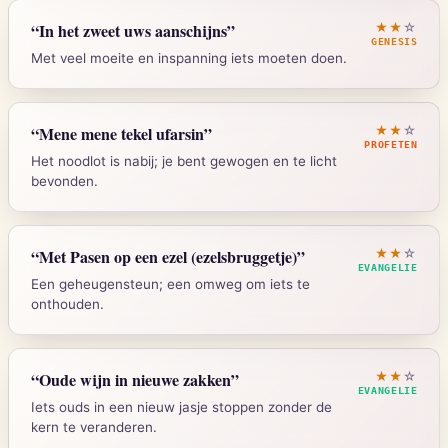
Romeinen 8:9
“
In het zweet uws aanschijns
”
★★
☆
GENESIS
Met veel moeite en inspanning iets moeten doen.
Strong's:
G4151
Genesis 3:19
“
Mene mene tekel ufarsin
”
★★
☆
PROFETEN
Het noodlot is nabij; je bent gewogen en te licht
bevonden.
Strong's:
H2188
Daniel 5:25-28
“
Met Pasen op een ezel (ezelsbruggetje)
”
★★
☆
EVANGELIE
Een geheugensteun; een omweg om iets te
onthouden.
Strong's:
H8625
Mattheus 21:5-7
“
Oude wijn in nieuwe zakken
”
★★
☆
EVANGELIE
Iets ouds in een nieuw jasje stoppen zonder de
kern te veranderen.
Strong's:
G3688