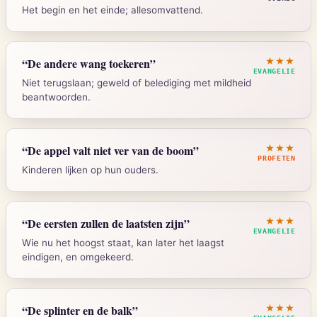
Het begin en het einde; allesomvattend.
Strong's:
G717
Openbaring 1:8
“
De andere wang toekeren
”
★★★
EVANGELIE
Niet terugslaan; geweld of belediging met mildheid
beantwoorden.
Strong's:
G1
Mattheus 5:39
“
De appel valt niet ver van de boom
”
★★★
PROFETEN
Kinderen lijken op hun ouders.
Strong's:
G4600
Ezechiel 16:44
“
De eersten zullen de laatsten zijn
”
★★★
EVANGELIE
Wie nu het hoogst staat, kan later het laagst
eindigen, en omgekeerd.
Strong's:
H517
Mattheus 19:30
“
De splinter en de balk
”
★★★