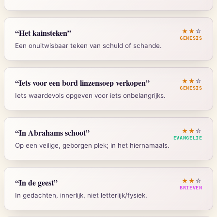
Strong's:
G2976
Spreuken 15:1
“
Het kainsteken
”
★★
☆
GENESIS
Een onuitwisbaar teken van schuld of schande.
Strong's:
H7390
Genesis 4:15
“
Iets voor een bord linzensoep verkopen
”
★★
☆
GENESIS
Iets waardevols opgeven voor iets onbelangrijks.
Strong's:
H226
Genesis 25:29-34
“
In Abrahams schoot
”
★★
☆
EVANGELIE
Op een veilige, geborgen plek; in het hiernamaals.
Strong's:
H1062
Lukas 16:22
“
In de geest
”
★★
☆
BRIEVEN
In gedachten, innerlijk, niet letterlijk/fysiek.
Strong's:
G2859