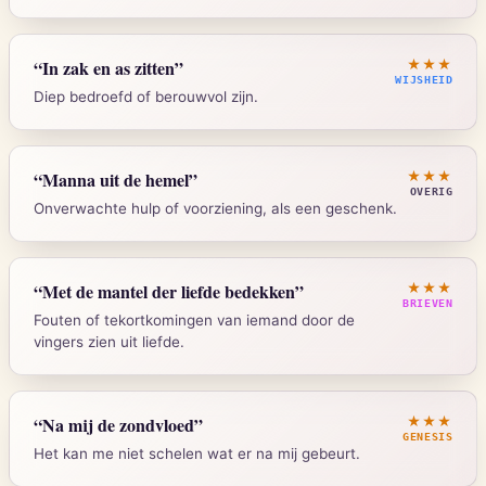
Strong's:
H1892
Daniel 6:17
“
In zak en as zitten
”
★★★
WIJSHEID
Diep bedroefd of berouwvol zijn.
Strong's:
H744
Job 42:6, Esther 4:1
“
Manna uit de hemel
”
★★★
OVERIG
Onverwachte hulp of voorziening, als een geschenk.
Strong's:
H8242
Exodus 16:14-15
“
Met de mantel der liefde bedekken
”
★★★
BRIEVEN
Fouten of tekortkomingen van iemand door de
Strong's:
H4478
vingers zien uit liefde.
1 Petrus 4:8
“
Na mij de zondvloed
”
★★★
GENESIS
Het kan me niet schelen wat er na mij gebeurt.
Strong's:
G26