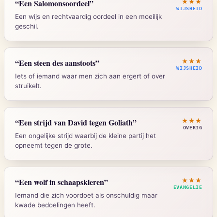
“
Een Salomonsoordeel
”
★★★
WIJSHEID
Een wijs en rechtvaardig oordeel in een moeilijk
geschil.
Strong's:
G571
1 Koningen 3:16-28
“
Een steen des aanstoots
”
★★★
WIJSHEID
Iets of iemand waar men zich aan ergert of over
struikelt.
Strong's:
H4941
Psalm 118:22, Jesaja 8:14
“
Een strijd van David tegen Goliath
”
★★★
OVERIG
Een ongelijke strijd waarbij de kleine partij het
opneemt tegen de grote.
Strong's:
H68
1 Samuel 17
“
Een wolf in schaapskleren
”
★★★
EVANGELIE
Iemand die zich voordoet als onschuldig maar
kwade bedoelingen heeft.
Strong's:
H1555