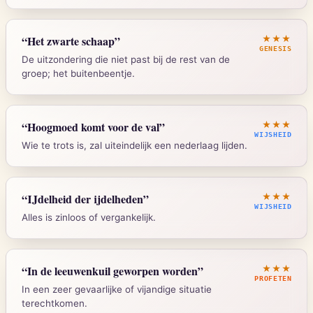
Strong's:
G5457
Lukas 15:3-7
“
Het zwarte schaap
”
★★★
GENESIS
De uitzondering die niet past bij de rest van de
groep; het buitenbeentje.
Strong's:
G4263
Genesis 30:32-33
“
Hoogmoed komt voor de val
”
★★★
WIJSHEID
Wie te trots is, zal uiteindelijk een nederlaag lijden.
Spreuken 16:18
Strong's:
H6629
“
IJdelheid der ijdelheden
”
★★★
WIJSHEID
Alles is zinloos of vergankelijk.
Strong's:
H1347
Prediker 1:2
“
In de leeuwenkuil geworpen worden
”
★★★
PROFETEN
In een zeer gevaarlijke of vijandige situatie
terechtkomen.