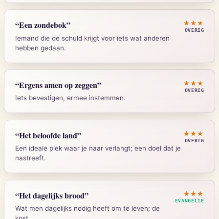
Mattheus 7:15
“
Een zondebok
”
★★★
OVERIG
Iemand die de schuld krijgt voor iets wat anderen
hebben gedaan.
Strong's:
G3074
Leviticus 16:10
“
Ergens amen op zeggen
”
★★★
OVERIG
Iets bevestigen, ermee instemmen.
Strong's:
H5799
Deuteronomium 27:15-26
“
Het beloofde land
”
★★★
OVERIG
Een ideale plek waar je naar verlangt; een doel dat je
nastreeft.
Strong's:
H543
Exodus 3:8
“
Het dagelijks brood
”
★★★
EVANGELIE
Wat men dagelijks nodig heeft om te leven; de
kost.