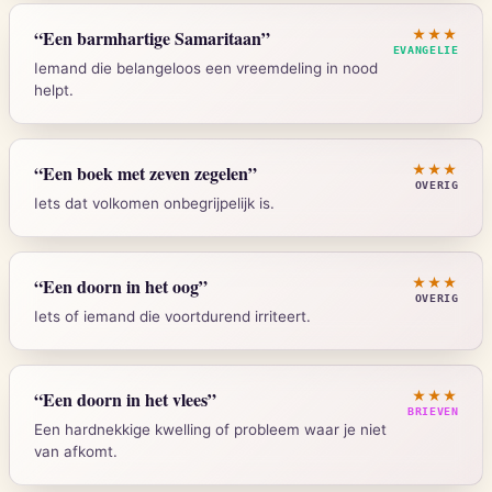
Genesis 11:1-9
“
Een barmhartige Samaritaan
”
★★★
EVANGELIE
Iemand die belangeloos een vreemdeling in nood
helpt.
Strong's:
H1101
Lukas 10:30-37
“
Een boek met zeven zegelen
”
★★★
OVERIG
Iets dat volkomen onbegrijpelijk is.
Strong's:
G1655
Openbaring 5:1
“
Een doorn in het oog
”
★★★
OVERIG
Iets of iemand die voortdurend irriteert.
Strong's:
G4973
Numeri 33:55
“
Een doorn in het vlees
”
★★★
BRIEVEN
Een hardnekkige kwelling of probleem waar je niet
van afkomt.
Strong's:
H7899