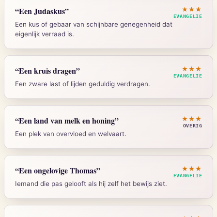
“
Een Judaskus
”
★★★
EVANGELIE
Een kus of gebaar van schijnbare genegenheid dat
eigenlijk verraad is.
Strong's:
H3104
Mattheus 26:49
“
Een kruis dragen
”
★★★
EVANGELIE
Een zware last of lijden geduldig verdragen.
Strong's:
G5370
Lukas 14:27
“
Een land van melk en honing
”
★★★
OVERIG
Een plek van overvloed en welvaart.
Strong's:
G4716
Exodus 3:8
“
Een ongelovige Thomas
”
★★★
EVANGELIE
Iemand die pas gelooft als hij zelf het bewijs ziet.
Strong's:
H1706
Johannes 20:25