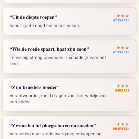
Mattheus 9:17
“
Uit de diepte roepen
”
★★
☆
WIJSHEID
Vanuit grote nood om hulp smeken.
Strong's:
G3631
Psalm 130:1
“
Wie de roede spaart, haat zijn zoon
”
★★
☆
WIJSHEID
Te weinig streng opvoeden is schadelijk voor het
Strong's:
H4615
kind.
Spreuken 13:24
“
Zijn broeders hoeder
”
★★
☆
GENESIS
Verantwoordelijkheid dragen voor het welzijn van
Strong's:
H7626
een ander.
Genesis 4:9
“
Zwaarden tot ploegscharen omsmeden
”
★★
☆
PROFETEN
Van oorlog naar vrede overgaan; ontwapening.