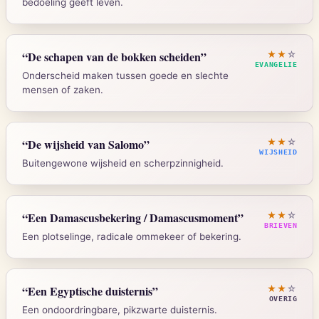
bedoeling geeft leven.
2 Korinthe 3:6
“
De schapen van de bokken scheiden
”
★★
☆
EVANGELIE
Onderscheid maken tussen goede en slechte
mensen of zaken.
Strong's:
G1121
Mattheus 25:32-33
“
De wijsheid van Salomo
”
★★
☆
WIJSHEID
Buitengewone wijsheid en scherpzinnigheid.
Strong's:
G4263
1 Koningen 4:29-34
“
Een Damascusbekering / Damascusmoment
”
★★
☆
BRIEVEN
Een plotselinge, radicale ommekeer of bekering.
Strong's:
H2451
Handelingen 9:3-6
“
Een Egyptische duisternis
”
★★
☆
OVERIG
Een ondoordringbare, pikzwarte duisternis.