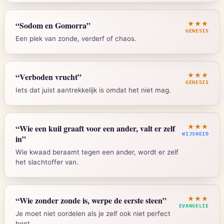
Mattheus 7:6
“
Sodom en Gomorra
”
★★★
GENESIS
Een plek van zonde, verderf of chaos.
Strong's:
G3135
Genesis 19:24-25
“
Verboden vrucht
”
★★★
GENESIS
Iets dat juist aantrekkelijk is omdat het niet mag.
Strong's:
H5467
Genesis 3:6
“
Wie een kuil graaft voor een ander, valt er zelf
★★★
WIJSHEID
in
”
Wie kwaad beraamt tegen een ander, wordt er zelf
Strong's:
H6529
het slachtoffer van.
Spreuken 26:27
“
Wie zonder zonde is, werpe de eerste steen
”
★★★
EVANGELIE
Je moet niet oordelen als je zelf ook niet perfect
Strong's:
H7845
bent.