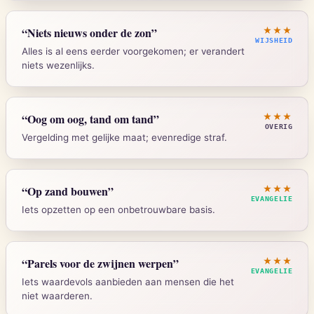
Genesis 6-8
“
Niets nieuws onder de zon
”
★★★
WIJSHEID
Alles is al eens eerder voorgekomen; er verandert
niets wezenlijks.
Strong's:
H3999
Prediker 1:9
“
Oog om oog, tand om tand
”
★★★
OVERIG
Vergelding met gelijke maat; evenredige straf.
Strong's:
H8121
Exodus 21:24
“
Op zand bouwen
”
★★★
EVANGELIE
Iets opzetten op een onbetrouwbare basis.
Strong's:
H5869
Mattheus 7:26-27
“
Parels voor de zwijnen werpen
”
★★★
EVANGELIE
Iets waardevols aanbieden aan mensen die het
Strong's:
G285
niet waarderen.