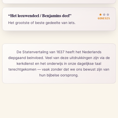
Strong's:
H8104
Jesaja 2:4
“
Het leeuwendeel / Benjamins deel
”
★
☆☆
GENESIS
Het grootste of beste gedeelte van iets.
Strong's:
H2719
Genesis 43:34
De Statenvertaling van 1637 heeft het Nederlands
Strong's:
H4864
diepgaand beinvloed. Veel van deze uitdrukkingen zijn via de
kerkdienst en het onderwijs in onze dagelijkse taal
terechtgekomen — vaak zonder dat we ons bewust zijn van
hun bijbelse oorsprong.