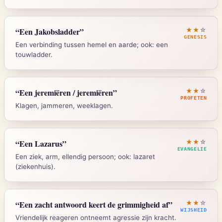
Exodus 10:21-23
Strong's:
G1992
“
Een Jakobsladder
”
★★
☆
GENESIS
Een verbinding tussen hemel en aarde; ook: een
touwladder.
Strong's:
H2822
Genesis 28:12
“
Een jeremiëren / jeremiëren
”
★★
☆
PROFETEN
Klagen, jammeren, weeklagen.
Strong's:
H5551
Klaagliederen 1:1
“
Een Lazarus
”
★★
☆
EVANGELIE
Een ziek, arm, ellendig persoon; ook: lazaret
(ziekenhuis).
Strong's:
H7015
Lukas 16:20
“
Een zacht antwoord keert de grimmigheid af
”
★★
☆
WIJSHEID
Vriendelijk reageren ontneemt agressie zijn kracht.