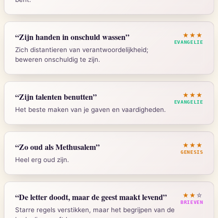
Johannes 8:7
“
Zijn handen in onschuld wassen
”
★★★
EVANGELIE
Zich distantieren van verantwoordelijkheid;
beweren onschuldig te zijn.
Strong's:
G3037
Mattheus 27:24
“
Zijn talenten benutten
”
★★★
EVANGELIE
Het beste maken van je gaven en vaardigheden.
Strong's:
G121
Mattheus 25:14-30
“
Zo oud als Methusalem
”
★★★
GENESIS
Heel erg oud zijn.
Strong's:
G5007
Genesis 5:27
“
De letter doodt, maar de geest maakt levend
”
★★
☆
BRIEVEN
Starre regels verstikken, maar het begrijpen van de
Strong's:
H4968