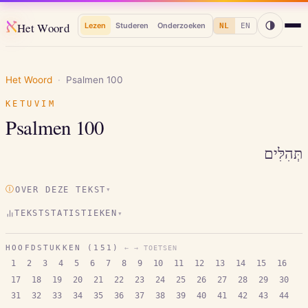
א
Het Woord
Lezen
Studeren
Onderzoeken
NL
EN
Het Woord
·
Psalmen
100
KETUVIM
Psalmen
100
תְּהִלִּים
Ⓘ
OVER DEZE TEKST
▾
TEKSTSTATISTIEKEN
▾
HOOFDSTUKKEN (
151
)
← → TOETSEN
1
2
3
4
5
6
7
8
9
10
11
12
13
14
15
16
17
18
19
20
21
22
23
24
25
26
27
28
29
30
31
32
33
34
35
36
37
38
39
40
41
42
43
44