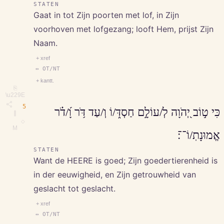
STATEN
Gaat in tot Zijn poorten met lof, in Zijn
voorhoven met lofgezang; looft Hem, prijst Zijn
Naam.
+ xref
↔ OT/NT
+ kantt.
⎘
\u229E
5
כִּי ט֣וֹב יְ֭הֹוָה לְ/עוֹלָ֣ם חַסְדּ֑/וֹ וְ/עַד דֹּ֥ר וָ֝/דֹ֗ר
∥
◇
M
אֱמוּנָתֽ/וֹ־־׃
STATEN
Want de HEERE is goed; Zijn goedertierenheid is
in der eeuwigheid, en Zijn getrouwheid van
geslacht tot geslacht.
+ xref
↔ OT/NT