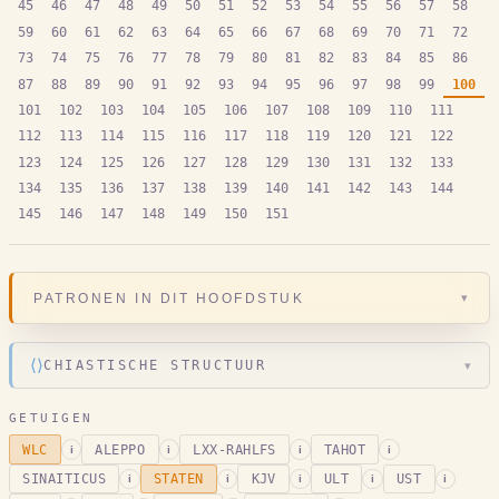
45
46
47
48
49
50
51
52
53
54
55
56
57
58
59
60
61
62
63
64
65
66
67
68
69
70
71
72
73
74
75
76
77
78
79
80
81
82
83
84
85
86
87
88
89
90
91
92
93
94
95
96
97
98
99
100
101
102
103
104
105
106
107
108
109
110
111
112
113
114
115
116
117
118
119
120
121
122
123
124
125
126
127
128
129
130
131
132
133
134
135
136
137
138
139
140
141
142
143
144
145
146
147
148
149
150
151
▾
PATRONEN IN DIT HOOFDSTUK
⟨⟩
CHIASTISCHE STRUCTUUR
▾
GETUIGEN
WLC
ALEPPO
LXX-RAHLFS
TAHOT
i
i
i
i
SINAITICUS
STATEN
KJV
ULT
UST
i
i
i
i
i