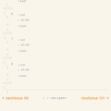
+ kantt.
⎘
\u229E
6
+ xref
∥
↔ OT/NT
◇
M
+ kantt.
⎘
\u229E
7
+ xref
∥
↔ OT/NT
◇
M
+ kantt.
⎘
\u229E
8
+ xref
∥
↔ OT/NT
◇
M
+ kantt.
⎘
\u229E
∥
◇
← Hoofdstuk
99
Hoofdstuk
101
→
← → navigeer
M