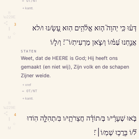
↔ OT/NT
+ kantt.
⎘
\u229E
3
דְּע֗וּ כִּֽי יְהוָה֮ ה֤וּא אֱלֹ֫הִ֥ים הֽוּא עָ֭שָׂ/נוּ ו/לא
∥
◇
M
אֲנַ֑חְנוּ עַ֝מּ֗/וֹ וְ/צֹ֣אן מַרְעִיתֽ/וֹ־־׃ וְ/ל֣/וֹ
STATEN
Weet, dat de HEERE is God; Hij heeft ons
gemaakt (en niet wij), Zijn volk en de schapen
Zijner weide.
+ xref
↔ OT/NT
+ kantt.
⎘
\u229E
4
בֹּ֤אוּ שְׁעָרָ֨י/ו בְּ/תוֹדָ֗ה חֲצֵרֹתָ֥י/ו בִּ/תְהִלָּ֑ה הֽוֹדוּ
∥
◇
M
ל֝֗/וֹ בָּרֲכ֥וּ שְׁמֽ/וֹ׀־׃