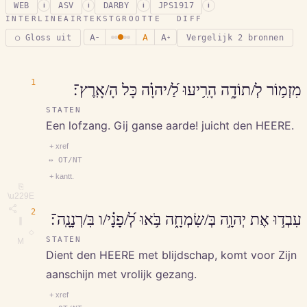
WEB
ASV
DARBY
JPS1917
i
i
i
i
INTERLINEAIR
TEKSTGROOTTE
DIFF
A
A
A
○ Gloss uit
Vergelijk 2 bronnen
−
+
1
מִזְמ֥וֹר לְ/תוֹדָ֑ה הָרִ֥יעוּ לַ֝/יהוָ֗ה כָּל הָ/אָֽרֶץ־׃
STATEN
Een lofzang. Gij ganse aarde! juicht den HEERE.
+ xref
↔ OT/NT
+ kantt.
⎘
\u229E
2
עִבְד֣וּ אֶת יְהוָ֣ה בְּ/שִׂמְחָ֑ה בֹּ֥אוּ לְ֝/פָנָ֗י/ו בִּ/רְנָנָֽה־׃
∥
◇
STATEN
M
Dient den HEERE met blijdschap, komt voor Zijn
aanschijn met vrolijk gezang.
+ xref