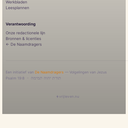
Werkbladen
Leesplannen
Verantwoording
Onze redactionele lijn
Bronnen & licenties
← De Naamdragers
Een initiatief van
De Naamdragers
— Volgelingen van Jezus
·
תורת יהוה תמימה
Psalm 19:8
vrijleven.nu