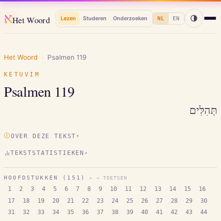
א
Het Woord
Lezen
Studeren
Onderzoeken
NL
EN
Het Woord
·
Psalmen
119
KETUVIM
Psalmen
119
תְּהִלִּים
Ⓘ
OVER DEZE TEKST
▾
TEKSTSTATISTIEKEN
▾
HOOFDSTUKKEN (
151
)
← → TOETSEN
1
2
3
4
5
6
7
8
9
10
11
12
13
14
15
16
17
18
19
20
21
22
23
24
25
26
27
28
29
30
31
32
33
34
35
36
37
38
39
40
41
42
43
44