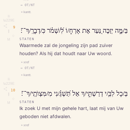
↔ OT/NT
+ kantt.
⎘
\u229E
9
בַּ/מֶּ֣ה יְזַכֶּה נַּ֭עַר אֶת אָרְח֑/וֹ לִ֝/שְׁמֹ֗ר כִּ/דְבָרֶֽ/ךָ־־׃
∥
◇
STATEN
M
Waarmede zal de jongeling zijn pad zuiver
houden? Als hij dat houdt naar Uw woord.
+ xref
↔ OT/NT
+ kantt.
⎘
\u229E
10
בְּ/כָל לִבִּ֥/י דְרַשְׁתִּ֑י/ךָ אַל תַּ֝שְׁגֵּ֗/נִי מִ/מִּצְוֺתֶֽי/ךָ־־׃
∥
◇
STATEN
M
Ik zoek U met mijn gehele hart, laat mij van Uw
geboden niet afdwalen.
+ xref