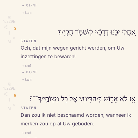
↔ OT/NT
+ kantt.
⎘
\u229E
5
אַ֭חֲלַי יִכֹּ֥נוּ דְרָכָ֗/י לִ/שְׁמֹ֥ר חֻקֶּֽי/ךָ׃
∥
◇
STATEN
M
Och, dat mijn wegen gericht werden, om Uw
inzettingen te bewaren!
+ xref
↔ OT/NT
+ kantt.
⎘
\u229E
6
אָ֥ז לֹא אֵב֑וֹשׁ בְּ֝/הַבִּיטִ֗/י אֶל כָּל מִצְוֺתֶֽי/ךָ־־־׃
∥
◇
STATEN
M
Dan zou ik niet beschaamd worden, wanneer ik
merken zou op al Uw geboden.
+ xref