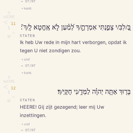
↔ OT/NT
+ kantt.
⎘
\u229E
11
בְּ֭/לִבִּ/י צָפַ֣נְתִּי אִמְרָתֶ֑/ךָ לְ֝מַ֗עַן לֹ֣א אֶֽחֱטָא לָֽ/ךְ־׃
∥
◇
STATEN
M
Ik heb Uw rede in mijn hart verborgen, opdat ik
tegen U niet zondigen zou.
+ xref
↔ OT/NT
+ kantt.
⎘
\u229E
12
בָּר֖וּךְ אַתָּ֥ה יְהוָ֗ה לַמְּדֵ֥/נִי חֻקֶּֽי/ךָ׃
∥
◇
STATEN
M
HEERE! Gij zijt gezegend; leer mij Uw
inzettingen.
+ xref
↔ OT/NT