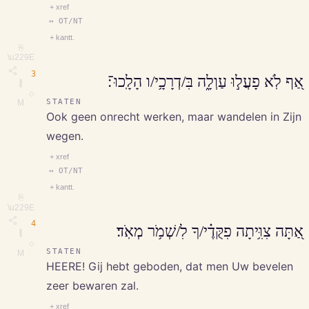
+ xref
↔ OT/NT
+ kantt.
⎘
\u229E
3
אַ֭ף לֹֽא פָעֲל֣וּ עַוְלָ֑ה בִּ/דְרָכָ֥י/ו הָלָֽכוּ־׃
∥
◇
STATEN
M
Ook geen onrecht werken, maar wandelen in Zijn
wegen.
+ xref
↔ OT/NT
+ kantt.
⎘
\u229E
4
אַ֭תָּה צִוִּ֥יתָה פִקֻּדֶ֗י/ךָ לִ/שְׁמֹ֥ר מְאֹֽד׃
∥
◇
STATEN
M
HEERE! Gij hebt geboden, dat men Uw bevelen
zeer bewaren zal.
+ xref