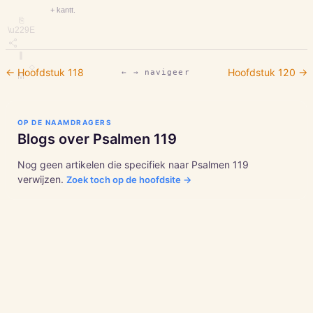
+ kantt.
⎘
\u229E
∥
◇
← Hoofdstuk
118
Hoofdstuk
120
→
← → navigeer
M
OP DE NAAMDRAGERS
Blogs over
Psalmen
119
Nog geen artikelen die specifiek naar
Psalmen
119
verwijzen.
Zoek toch op de hoofdsite →