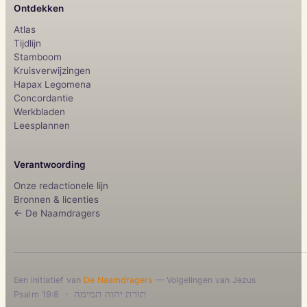
Ontdekken
Atlas
Tijdlijn
Stamboom
Kruisverwijzingen
Hapax Legomena
Concordantie
Werkbladen
Leesplannen
Verantwoording
Onze redactionele lijn
Bronnen & licenties
← De Naamdragers
Een initiatief van
De Naamdragers
— Volgelingen van Jezus
·
תורת יהוה תמימה
Psalm 19:8