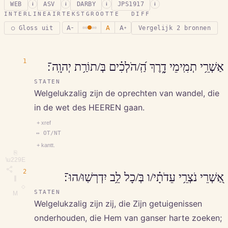
WEB
ASV
DARBY
JPS1917
i
i
i
i
INTERLINEAIR
TEKSTGROOTTE
DIFF
A
A
A
○ Gloss uit
Vergelijk 2 bronnen
−
+
1
אַשְׁרֵ֥י תְמִֽימֵי דָ֑רֶךְ הַֽ֝/הֹלְכִ֗ים בְּ/תוֹרַ֥ת יְהוָֽה־׃
STATEN
Welgelukzalig zijn de oprechten van wandel, die
in de wet des HEEREN gaan.
+ xref
↔ OT/NT
+ kantt.
⎘
\u229E
2
אַ֭שְׁרֵי נֹצְרֵ֥י עֵדֹתָ֗י/ו בְּ/כָל לֵ֥ב יִדְרְשֽׁוּ/הוּ־׃
∥
◇
STATEN
M
Welgelukzalig zijn zij, die Zijn getuigenissen
onderhouden, die Hem van ganser harte zoeken;