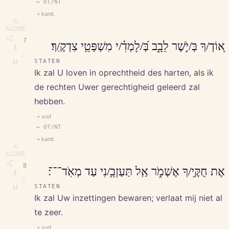
↔ OT/NT
+ kantt.
⎘
\u229E
7
א֭וֹדְ/ךָ בְּ/יֹ֣שֶׁר לֵבָ֑ב בְּ֝/לָמְדִ֗/י מִשְׁפְּטֵ֥י צִדְקֶֽ/ךָ׃
∥
◇
STATEN
M
Ik zal U loven in oprechtheid des harten, als ik
de rechten Uwer gerechtigheid geleerd zal
hebben.
+ xref
↔ OT/NT
+ kantt.
⎘
\u229E
8
אֶת חֻקֶּ֥י/ךָ אֶשְׁמֹ֑ר אַֽל תַּעַזְבֵ֥/נִי עַד מְאֹֽד־־־׃
∥
◇
STATEN
M
Ik zal Uw inzettingen bewaren; verlaat mij niet al
te zeer.
+ xref