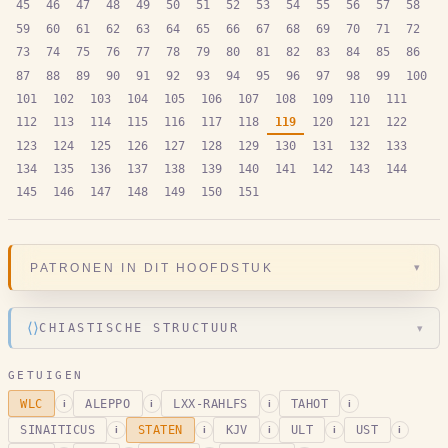
45
46
47
48
49
50
51
52
53
54
55
56
57
58
59
60
61
62
63
64
65
66
67
68
69
70
71
72
73
74
75
76
77
78
79
80
81
82
83
84
85
86
87
88
89
90
91
92
93
94
95
96
97
98
99
100
101
102
103
104
105
106
107
108
109
110
111
112
113
114
115
116
117
118
119
120
121
122
123
124
125
126
127
128
129
130
131
132
133
134
135
136
137
138
139
140
141
142
143
144
145
146
147
148
149
150
151
▾
PATRONEN IN DIT HOOFDSTUK
⟨⟩
CHIASTISCHE STRUCTUUR
▾
GETUIGEN
WLC
ALEPPO
LXX-RAHLFS
TAHOT
i
i
i
i
SINAITICUS
STATEN
KJV
ULT
UST
i
i
i
i
i