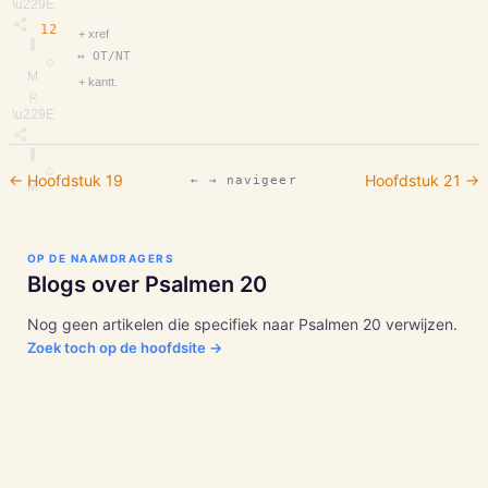
\u229E
12
+ xref
∥
↔ OT/NT
◇
M
+ kantt.
⎘
\u229E
∥
◇
← Hoofdstuk
19
Hoofdstuk
21
→
← → navigeer
M
OP DE NAAMDRAGERS
Blogs over
Psalmen
20
Nog geen artikelen die specifiek naar
Psalmen
20
verwijzen.
Zoek toch op de hoofdsite →