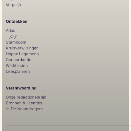
Vergelijk
Ontdekken
Atlas
Tijdlijn
Stamboom
Kruisverwijzingen
Hapax Legomena
Concordantie
Werkbladen
Leesplannen
Verantwoording
Onze redactionele lijn
Bronnen & licenties
← De Naamdragers