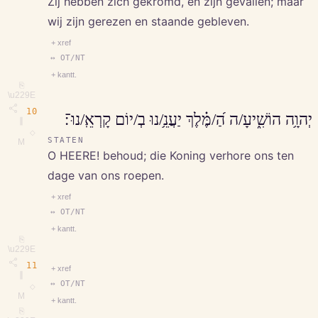
Zij hebben zich gekromd, en zijn gevallen; maar
wij zijn gerezen en staande gebleven.
+ xref
↔ OT/NT
+ kantt.
⎘
\u229E
10
יְהוָ֥ה הוֹשִׁ֑יעָ/ה הַ֝/מֶּ֗לֶךְ יַעֲנֵ֥/נוּ בְ/יוֹם קָרְאֵֽ/נוּ־׃
∥
◇
STATEN
M
O HEERE! behoud; die Koning verhore ons ten
dage van ons roepen.
+ xref
↔ OT/NT
+ kantt.
⎘
\u229E
11
+ xref
∥
↔ OT/NT
◇
M
+ kantt.
⎘