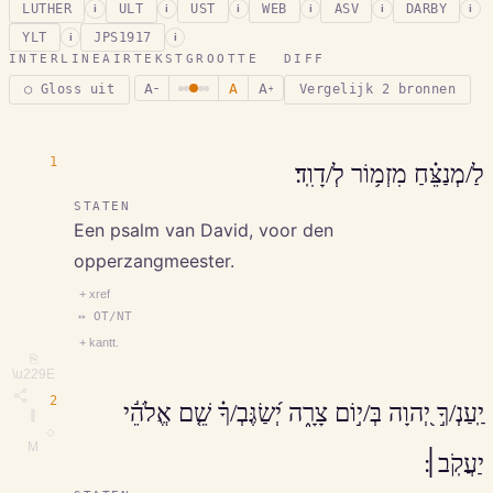
LUTHER
ULT
UST
WEB
ASV
DARBY
i
i
i
i
i
i
YLT
JPS1917
i
i
INTERLINEAIR
TEKSTGROOTTE
DIFF
A
A
A
○ Gloss uit
Vergelijk 2 bronnen
−
+
1
לַ/מְנַצֵּ֗חַ מִזְמ֥וֹר לְ/דָוִֽד׃
STATEN
Een psalm van David, voor den
opperzangmeester.
+ xref
↔ OT/NT
+ kantt.
⎘
\u229E
2
יַֽעַנְ/ךָ֣ יְ֭הוָה בְּ/י֣וֹם צָרָ֑ה יְ֝שַׂגֶּבְ/ךָ֗ שֵׁ֤ם אֱלֹהֵ֬י
∥
◇
M
יַעֲקֹֽב׀׃