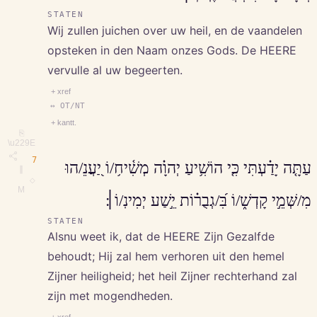
STATEN
Wij zullen juichen over uw heil, en de vaandelen
opsteken in den Naam onzes Gods. De HEERE
vervulle al uw begeerten.
+ xref
↔ OT/NT
+ kantt.
⎘
\u229E
7
עַתָּ֤ה יָדַ֗עְתִּי כִּ֤י הוֹשִׁ֥יעַ יְהוָ֗ה מְשִׁ֫יח֥/וֹ יַ֭עֲנֵ/הוּ
∥
◇
M
מִ/שְּׁמֵ֣י קָדְשׁ֑/וֹ בִּ֝/גְבֻר֗וֹת יֵ֣שַׁע יְמִינֽ/וֹ׀׃
STATEN
Alsnu weet ik, dat de HEERE Zijn Gezalfde
behoudt; Hij zal hem verhoren uit den hemel
Zijner heiligheid; het heil Zijner rechterhand zal
zijn met mogendheden.
+ xref