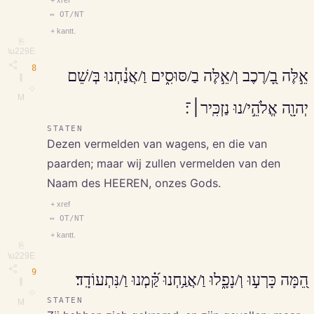
↔ OT/NT
+ kantt.
⎘
\u229E
8
אֵ֣לֶּה בָ֭/רֶכֶב וְ/אֵ֣לֶּה בַ/סּוּסִ֑ים וַ/אֲנַ֓חְנוּ בְּ/שֵׁם
∥
◇
M
יְהוָ֖ה אֱלֹהֵ֣י/נוּ נַזְכִּֽיר׀־׃
STATEN
Dezen vermelden van wagens, en die van
paarden; maar wij zullen vermelden van den
Naam des HEEREN, onzes Gods.
+ xref
↔ OT/NT
+ kantt.
⎘
\u229E
9
הֵ֭מָּה כָּרְע֣וּ וְ/נָפָ֑לוּ וַ/אֲנַ֥חְנוּ קַּ֝֗מְנוּ וַ/נִּתְעוֹדָֽד׃
∥
◇
STATEN
M