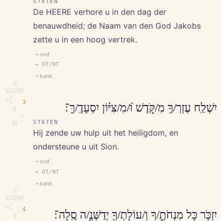
STATEN
De HEERE verhore u in den dag der
benauwdheid; de Naam van den God Jakobs
zette u in een hoog vertrek.
+ xref
↔ OT/NT
+ kantt.
⎘
\u229E
3
יִשְׁלַֽח עֶזְרְ/ךָ֥ מִ/קֹּ֑דֶשׁ וּ֝/מִ/צִּיּ֗וֹן יִסְעָדֶֽ/ךָּ־׃
∥
◇
STATEN
M
Hij zende uw hulp uit het heiligdom, en
ondersteune u uit Sion.
+ xref
↔ OT/NT
+ kantt.
⎘
\u229E
4
יִזְכֹּ֥ר כָּל מִנְחֹתֶ֑/ךָ וְ/עוֹלָתְ/ךָ֖ יְדַשְּׁנֶ֣/ה סֶֽלָה־׃
∥