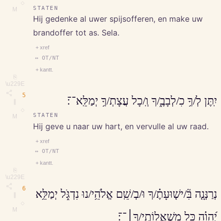
◇
STATEN
M
Hij gedenke al uwer spijsofferen, en make uw
brandoffer tot as. Sela.
+ xref
↔ OT/NT
+ kantt.
⎘
\u229E
5
יִֽתֶּן לְ/ךָ֥ כִ/לְבָבֶ֑/ךָ וְֽ/כָל עֲצָתְ/ךָ֥ יְמַלֵּֽא־־׃
∥
◇
STATEN
M
Hij geve u naar uw hart, en vervulle al uw raad.
+ xref
↔ OT/NT
+ kantt.
⎘
\u229E
6
נְרַנְּנָ֤ה בִּ֘/ישׁ֤וּעָתֶ֗/ךָ וּ/בְ/שֵֽׁם אֱלֹהֵ֥י/נוּ נִדְגֹּ֑ל יְמַלֵּ֥א
∥
◇
M
יְ֝הוָ֗ה כָּל מִשְׁאֲלוֹתֶֽי/ךָ׀־־׃