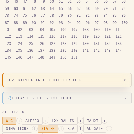
45
46
47
48
49
50
51
52
53
54
55
56
57
58
59
60
61
62
63
64
65
66
67
68
69
70
71
72
73
74
75
76
77
78
79
80
81
82
83
84
85
86
87
88
89
90
91
92
93
94
95
96
97
98
99
100
101
102
103
104
105
106
107
108
109
110
111
112
113
114
115
116
117
118
119
120
121
122
123
124
125
126
127
128
129
130
131
132
133
134
135
136
137
138
139
140
141
142
143
144
145
146
147
148
149
150
151
▾
PATRONEN IN DIT HOOFDSTUK
⟨⟩
CHIASTISCHE STRUCTUUR
▾
GETUIGEN
WLC
ALEPPO
LXX-RAHLFS
TAHOT
i
i
i
i
SINAITICUS
STATEN
KJV
VULGATE
i
i
i
i