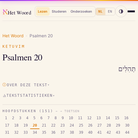
א
Het Woord
Lezen
Studeren
Onderzoeken
NL
EN
Het Woord
·
Psalmen
20
KETUVIM
Psalmen
20
תְּהִלִּים
Ⓘ
OVER DEZE TEKST
▾
TEKSTSTATISTIEKEN
▾
HOOFDSTUKKEN (
151
)
← → TOETSEN
1
2
3
4
5
6
7
8
9
10
11
12
13
14
15
16
17
18
19
20
21
22
23
24
25
26
27
28
29
30
31
32
33
34
35
36
37
38
39
40
41
42
43
44