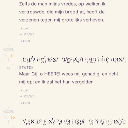
Zelfs de man mijns vredes, op welken ik
vertrouwde, die mijn brood at, heeft de
verzenen tegen mij grotelijks verheven.
+ xref
↔ OT/NT
+ kantt.
⎘
\u229E
11
וְ/אַתָּ֤ה יְהוָ֗ה חָנֵּ֥/נִי וַ/הֲקִימֵ֑/נִי וַֽ/אֲשַׁלְּמָ֥ה לָ/הֶֽם׃
∥
◇
STATEN
M
Maar Gij, o HEERE! wees mij genadig, en richt
mij op; en ik zal het hun vergelden.
+ xref
↔ OT/NT
+ kantt.
⎘
\u229E
12
בְּ/זֹ֣את יָ֭דַעְתִּי כִּֽי חָפַ֣צְתָּ בִּ֑/י כִּ֤י לֹֽא יָרִ֖יעַ אֹיְבִ֣/י
∥
◇