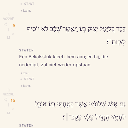
↔ OT/NT
+ kantt.
⎘
\u229E
9
דְּֽבַר בְּ֭לִיַּעַל יָצ֣וּק בּ֑/וֹ וַ/אֲשֶׁ֥ר שָׁ֝כַ֗ב לֹא יוֹסִ֥יף
∥
◇
M
לָ/קֽוּם־־׃
STATEN
Een Belialsstuk kleeft hem aan; en hij, die
nederligt, zal niet weder opstaan.
+ xref
↔ OT/NT
+ kantt.
⎘
\u229E
10
גַּם אִ֤ישׁ שְׁלוֹמִ֨/י אֲשֶׁר בָּטַ֣חְתִּי ב֭/וֹ אוֹכֵ֣ל
∥
◇
M
לַחְמִ֑/י הִגְדִּ֖יל עָלַ֣/י עָקֵֽב־׀־׃
STATEN