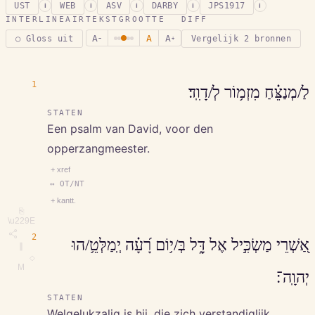
UST
WEB
ASV
DARBY
JPS1917
i
i
i
i
i
INTERLINEAIR
TEKSTGROOTTE
DIFF
A
A
A
○ Gloss uit
Vergelijk 2 bronnen
−
+
1
לַ/מְנַצֵּ֗חַ מִזְמ֥וֹר לְ/דָוִֽד׃
STATEN
Een psalm van David, voor den
opperzangmeester.
+ xref
↔ OT/NT
+ kantt.
⎘
\u229E
2
אַ֭שְׁרֵי מַשְׂכִּ֣יל אֶל דָּ֑ל בְּ/י֥וֹם רָ֝עָ֗ה יְֽמַלְּטֵ֥/הוּ
∥
◇
M
יְהוָֽה־׃
STATEN
Welgelukzalig is hij, die zich verstandiglijk