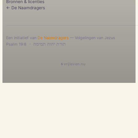
Bronnen & licenties
← De Naamdragers
Een initiatief van
De Naamdragers
— Volgelingen van Jezus
·
תורת יהוה תמימה
Psalm 19:8
vrijleven.nu