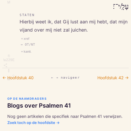
M
עָלָֽ/י־־׃
STATEN
Hierbij weet ik, dat Gij lust aan mij hebt, dat mijn
vijand over mij niet zal juichen.
+ xref
↔ OT/NT
+ kantt.
⎘
\u229E
∥
◇
← Hoofdstuk
40
Hoofdstuk
42
→
← → navigeer
M
OP DE NAAMDRAGERS
Blogs over
Psalmen
41
Nog geen artikelen die specifiek naar
Psalmen
41
verwijzen.
Zoek toch op de hoofdsite →