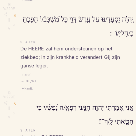
⎘
\u229E
4
יְֽהוָ֗ה יִ֭סְעָדֶ/נּוּ עַל עֶ֣רֶשׂ דְּוָ֑י כָּל מִ֝שְׁכָּב֗/וֹ הָפַ֥כְתָּ
∥
◇
M
בְ/חָלְיֽ/וֹ־־׃
STATEN
De HEERE zal hem ondersteunen op het
ziekbed; in zijn krankheid verandert Gij zijn
ganse leger.
+ xref
↔ OT/NT
+ kantt.
⎘
\u229E
5
אֲֽנִי אָ֭מַרְתִּי יְהוָ֣ה חָנֵּ֑/נִי רְפָאָ֥/ה נַ֝פְשִׁ֗/י כִּי
∥
◇
M
חָטָ֥אתִי לָֽ/ךְ־־׃
STATEN