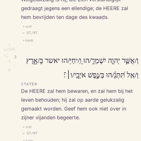
gedraagt jegens een ellendige; de HEERE zal
hem bevrijden ten dage des kwaads.
+ xref
↔ OT/NT
+ kantt.
⎘
\u229E
3
וְ/אֻשַּׁ֣ר יְהוָ֤ה יִשְׁמְרֵ֣/הוּ וִֽ֭/יחַיֵּ/הוּ יאשר בָּ/אָ֑רֶץ
∥
◇
M
וְ/אַֽל תִּ֝תְּנֵ֗/הוּ בְּ/נֶ֣פֶשׁ אֹיְבָֽי/ו׀־׃
STATEN
De HEERE zal hem bewaren, en zal hem bij het
leven behouden; hij zal op aarde gelukzalig
gemaakt worden. Geef hem ook niet over in
zijner vijanden begeerte.
+ xref
↔ OT/NT
+ kantt.