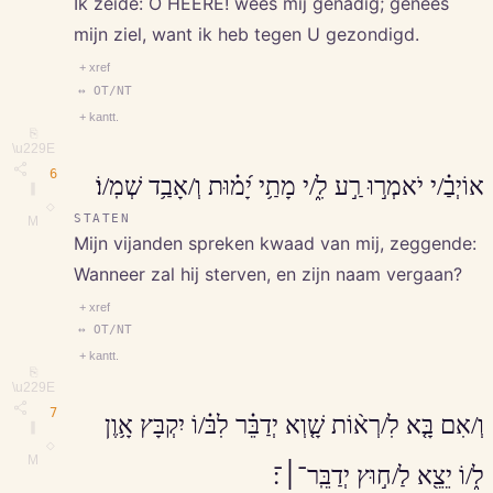
Ik zeide: O HEERE! wees mij genadig; genees
mijn ziel, want ik heb tegen U gezondigd.
+ xref
↔ OT/NT
+ kantt.
⎘
\u229E
6
אוֹיְבַ֗/י יֹאמְר֣וּ רַ֣ע לִ֑/י מָתַ֥י יָ֝מ֗וּת וְ/אָבַ֥ד שְׁמֽ/וֹ׃
∥
◇
STATEN
M
Mijn vijanden spreken kwaad van mij, zeggende:
Wanneer zal hij sterven, en zijn naam vergaan?
+ xref
↔ OT/NT
+ kantt.
⎘
\u229E
7
וְ/אִם בָּ֤א לִ/רְא֨וֹת שָׁ֤וְא יְדַבֵּ֗ר לִבּ֗/וֹ יִקְבָּץ אָ֥וֶן
∥
◇
M
ל֑/וֹ יֵצֵ֖א לַ/ח֣וּץ יְדַבֵּֽר־׀־׃