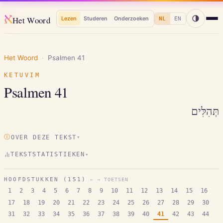
א
Het Woord
Lezen
Studeren
Onderzoeken
NL
EN
Het Woord
·
Psalmen
41
KETUVIM
Psalmen
41
תְּהִלִּים
Ⓘ
OVER DEZE TEKST
▾
TEKSTSTATISTIEKEN
▾
HOOFDSTUKKEN (
151
)
← → TOETSEN
1
2
3
4
5
6
7
8
9
10
11
12
13
14
15
16
17
18
19
20
21
22
23
24
25
26
27
28
29
30
31
32
33
34
35
36
37
38
39
40
41
42
43
44