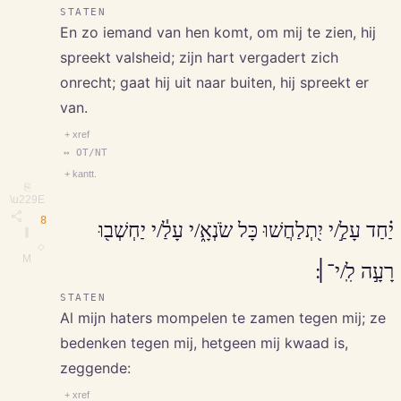
STATEN
En zo iemand van hen komt, om mij te zien, hij
spreekt valsheid; zijn hart vergadert zich
onrecht; gaat hij uit naar buiten, hij spreekt er
van.
+ xref
↔ OT/NT
+ kantt.
⎘
\u229E
8
יַ֗חַד עָלַ֣/י יִ֭תְלַחֲשׁוּ כָּל שֹׂנְאָ֑/י עָלַ֓/י יַחְשְׁב֖וּ
∥
◇
M
רָעָ֣ה לִֽ/י־׀׃
STATEN
Al mijn haters mompelen te zamen tegen mij; ze
bedenken tegen mij, hetgeen mij kwaad is,
zeggende:
+ xref