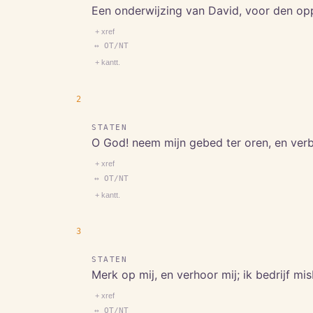
Een onderwijzing van David, voor den op
+ xref
↔ OT/NT
+ kantt.
2
STATEN
O God! neem mijn gebed ter oren, en verb
+ xref
↔ OT/NT
+ kantt.
3
STATEN
Merk op mij, en verhoor mij; ik bedrijf mis
+ xref
↔ OT/NT