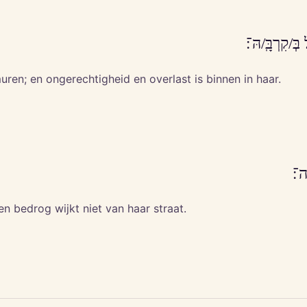
ְּ/קִרְבָּֽ/הּ־׃
ren; en ongerechtigheid en overlast is binnen in haar.
ֽה־׃
 en bedrog wijkt niet van haar straat.