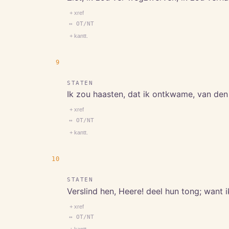
+ xref
↔ OT/NT
+ kantt.
9
STATEN
Ik zou haasten, dat ik ontkwame, van den
+ xref
↔ OT/NT
+ kantt.
10
STATEN
Verslind hen, Heere! deel hun tong; want i
+ xref
↔ OT/NT
+ kantt.