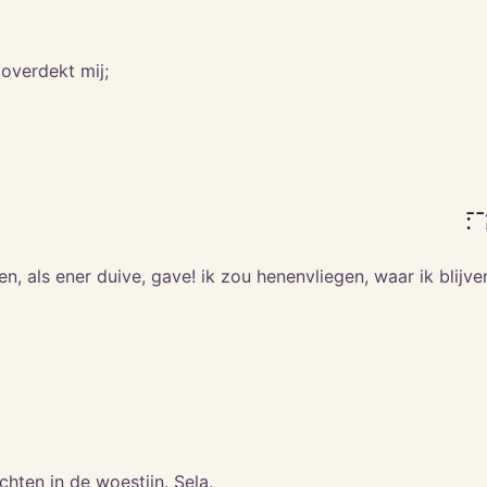
overdekt mij;
־־׃
n, als ener duive, gave! ik zou henenvliegen, waar ik blijv
chten in de woestijn. Sela.