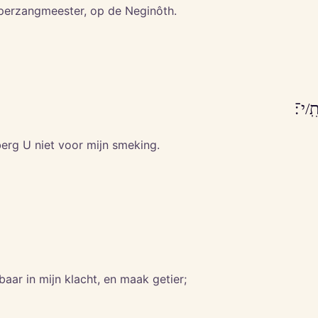
perzangmeester, op de Neginôth.
ִֽ/י־׃
erg U niet voor mijn smeking.
baar in mijn klacht, en maak getier;