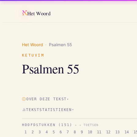
א
Het Woord
Het Woord
·
Psalmen
55
KETUVIM
Psalmen
55
Ⓘ
OVER DEZE TEKST
▾
TEKSTSTATISTIEKEN
▾
HOOFDSTUKKEN (
151
)
← → TOETSEN
1
2
3
4
5
6
7
8
9
10
11
12
13
14
1