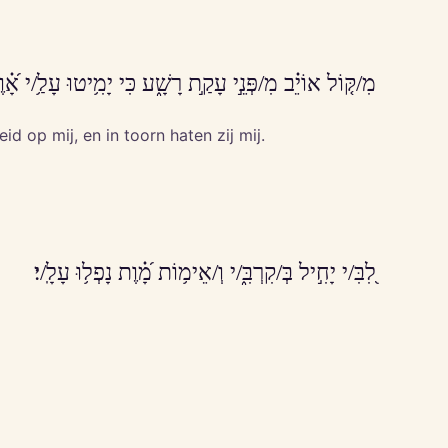
מִ/קּ֤וֹל אוֹיֵ֗ב מִ/פְּנֵ֣י עָקַ֣ת רָשָׁ֑ע כִּי יָמִ֥יטוּ עָלַ֥/י אָ֝֗וֶ
 op mij, en in toorn haten zij mij.
לִ֭בִּ/י יָחִ֣יל בְּ/קִרְבִּ֑/י וְ/אֵימ֥וֹת מָ֝֗וֶת נָפְל֥וּ עָלָֽ/י׃