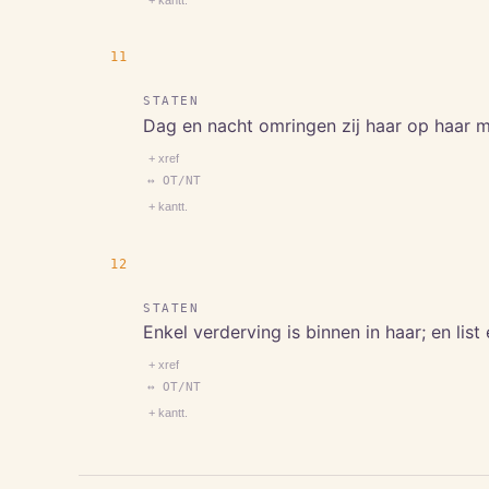
11
STATEN
Dag en nacht omringen zij haar op haar mu
+ xref
↔ OT/NT
+ kantt.
12
STATEN
Enkel verderving is binnen in haar; en list
+ xref
↔ OT/NT
+ kantt.