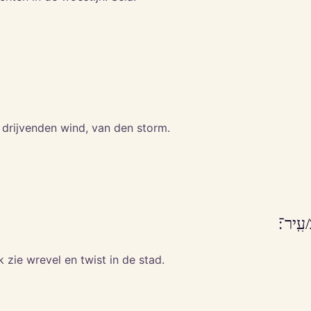
 drijvenden wind, van den storm.
ָ/עִֽיר־׃
k zie wrevel en twist in de stad.