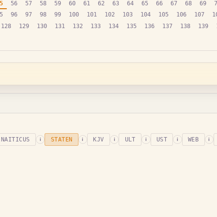
5
56
57
58
59
60
61
62
63
64
65
66
67
68
69
5
96
97
98
99
100
101
102
103
104
105
106
107
1
128
129
130
131
132
133
134
135
136
137
138
139
INAITICUS
STATEN
KJV
ULT
UST
WEB
i
i
i
i
i
i