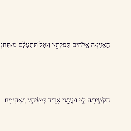
הַאֲזִ֣ינָ/ה אֱ֭לֹהִים תְּפִלָּתִ֑/י וְ/אַל תִּ֝תְעַלַּ֗ם מִ/תְּחִנָּת
הַקְשִׁ֣יבָ/ה לִּ֣/י וַ/עֲנֵ֑/נִי אָרִ֖יד בְּ/שִׂיחִ֣/י וְ/אָהִֽימָה׃