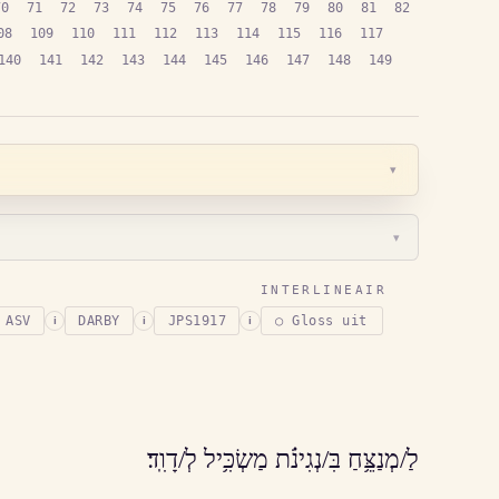
70
71
72
73
74
75
76
77
78
79
80
81
82
08
109
110
111
112
113
114
115
116
117
140
141
142
143
144
145
146
147
148
149
▾
▾
INTERLINEAIR
ASV
DARBY
JPS1917
○ Gloss uit
i
i
i
לַ/מְנַצֵּ֥חַ בִּ/נְגִינֹ֗ת מַשְׂכִּ֥יל לְ/דָוִֽד׃