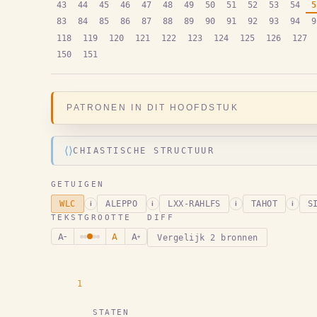
43
44
45
46
47
48
49
50
51
52
53
54
5
83
84
85
86
87
88
89
90
91
92
93
94
9
118
119
120
121
122
123
124
125
126
127
150
151
PATRONEN IN DIT HOOFDSTUK
⟨⟩
CHIASTISCHE STRUCTUUR
GETUIGEN
WLC
ALEPPO
LXX-RAHLFS
TAHOT
S
i
i
i
i
TEKSTGROOTTE
DIFF
A
A
A
Vergelijk 2 bronnen
−
+
1
STATEN