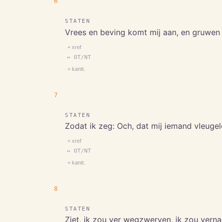
6
STATEN
Vrees en beving komt mij aan, en gruwen 
+ xref
↔ OT/NT
+ kantt.
7
STATEN
Zodat ik zeg: Och, dat mij iemand vleugele
+ xref
↔ OT/NT
+ kantt.
8
STATEN
Ziet, ik zou ver wegzwerven, ik zou verna