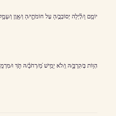
יוֹמָ֤ם וָ/לַ֗יְלָה יְסוֹבְבֻ֥/הָ עַל חוֹמֹתֶ֑י/הָ וְ/אָ֖וֶן וְ/עָמָ֣ל ב
הַוּ֥וֹת בְּ/קִרְבָּ֑/הּ וְֽ/לֹא יָמִ֥ישׁ מֵ֝/רְחֹבָ֗/הּ תֹּ֣ךְ וּ/מִרְמָ