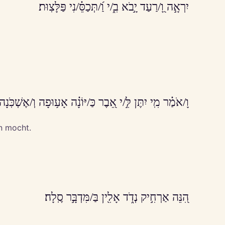
יִרְאָ֣ה וָ֭/רַעַד יָ֣בֹא בִ֑/י וַ֝/תְּכַסֵּ֗/נִי פַּלָּצֽוּת׃
וָ/אֹמַ֗ר מִֽי יִתֶּן לִּ֣/י אֵ֭בֶר כַּ/יּוֹנָ֗ה אָע֥וּפָה וְ/אֶשְׁכֹּֽנָה
en mocht.
הִ֭נֵּה אַרְחִ֣יק נְדֹ֑ד אָלִ֖ין בַּ/מִּדְבָּ֣ר סֶֽלָה׃