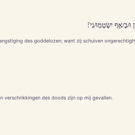
ן וּ/בְ/אַ֥ף יִשְׂטְמֽוּ/נִי־׃
gstiging des goddelozen; want zij schuiven ongerechtigheid
en verschrikkingen des doods zijn op mij gevallen.