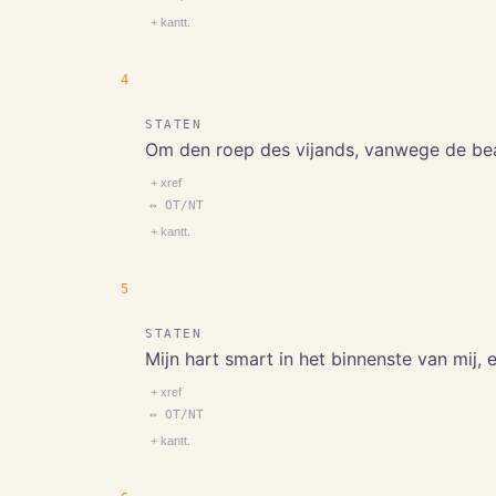
+ kantt.
4
STATEN
Om den roep des vijands, vanwege de bean
+ xref
↔ OT/NT
+ kantt.
5
STATEN
Mijn hart smart in het binnenste van mij, 
+ xref
↔ OT/NT
+ kantt.