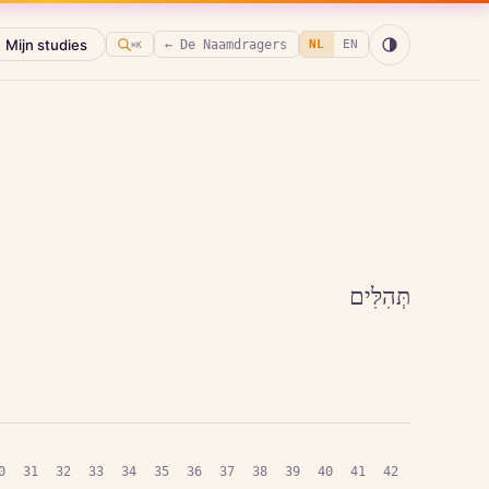
Mijn studies
← De Naamdragers
NL
EN
⌘K
תְּהִלִּים
0
31
32
33
34
35
36
37
38
39
40
41
42