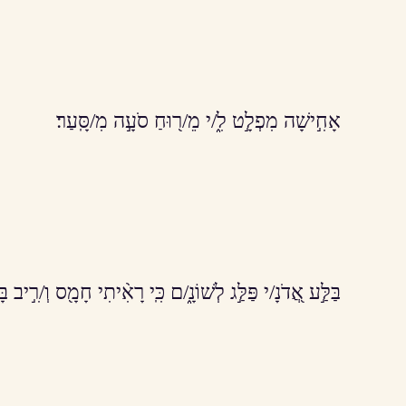
אָחִ֣ישָׁה מִפְלָ֣ט לִ֑/י מֵ/ר֖וּחַ סֹעָ֣ה מִ/סָּֽעַר׃
בַּלַּ֣ע אֲ֭דֹנָ/י פַּלַּ֣ג לְשׁוֹנָ֑/ם כִּֽי רָאִ֨יתִי חָמָ֖ס וְ/רִ֣יב בּ