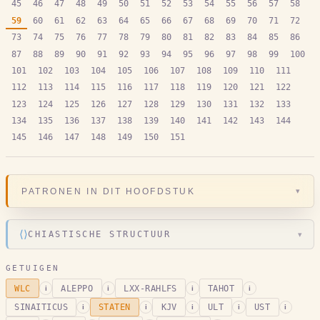
45
46
47
48
49
50
51
52
53
54
55
56
57
58
59
60
61
62
63
64
65
66
67
68
69
70
71
72
73
74
75
76
77
78
79
80
81
82
83
84
85
86
87
88
89
90
91
92
93
94
95
96
97
98
99
100
101
102
103
104
105
106
107
108
109
110
111
112
113
114
115
116
117
118
119
120
121
122
123
124
125
126
127
128
129
130
131
132
133
134
135
136
137
138
139
140
141
142
143
144
145
146
147
148
149
150
151
▾
PATRONEN IN DIT HOOFDSTUK
⟨⟩
CHIASTISCHE STRUCTUUR
▾
GETUIGEN
WLC
ALEPPO
LXX-RAHLFS
TAHOT
i
i
i
i
SINAITICUS
STATEN
KJV
ULT
UST
i
i
i
i
i