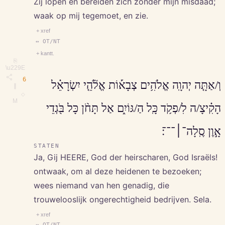
Zij lopen en bereiden zich zonder mijn misdaad;
waak op mij tegemoet, en zie.
+ xref
↔ OT/NT
+ kantt.
⎘
\u229E
6
וְ/אַתָּ֤ה יְהוָֽה אֱלֹהִ֥ים צְבָא֡וֹת אֱלֹ֘הֵ֤י יִשְׂרָאֵ֗ל
∥
◇
M
הָקִ֗יצָ/ה לִ/פְקֹ֥ד כָּֽל הַ/גּוֹיִ֑ם אַל תָּחֹ֨ן כָּל בֹּ֖גְדֵי
אָ֣וֶן סֶֽלָה־׀־־־׃
STATEN
Ja, Gij HEERE, God der heirscharen, God Israëls!
ontwaak, om al deze heidenen te bezoeken;
wees niemand van hen genadig, die
trouwelooslijk ongerechtigheid bedrijven. Sela.
+ xref
↔ OT/NT