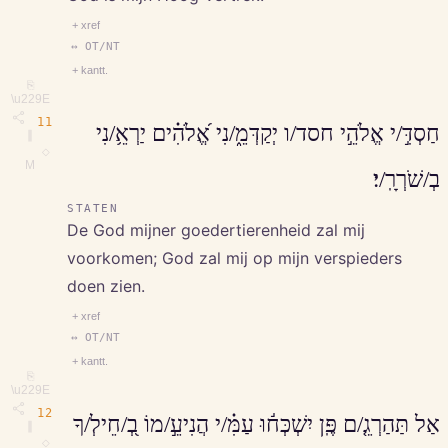
+ xref
↔ OT/NT
+ kantt.
⎘
\u229E
11
חַסְדִּ֣/י אֱלֹהֵ֣י חסד/ו יְקַדְּמֵ֑/נִי אֱ֝לֹהִ֗ים יַרְאֵ֥/נִי
∥
◇
M
בְ/שֹׁרְרָֽ/י׃
STATEN
De God mijner goedertierenheid zal mij
voorkomen; God zal mij op mijn verspieders
doen zien.
+ xref
↔ OT/NT
+ kantt.
⎘
\u229E
12
אַל תַּהַרְגֵ֤/ם פֶּֽן יִשְׁכְּח֬וּ עַמִּ֗/י הֲנִיעֵ֣/מוֹ בְ֭/חֵילְ/ךָ
∥
◇