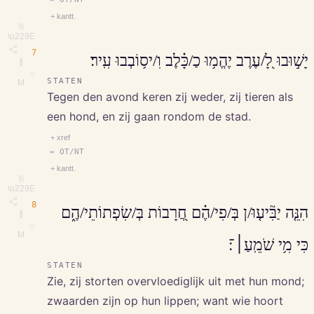
+ kantt.
⎘
\u229E
7
יָשׁ֣וּבוּ לָ֭/עֶרֶב יֶהֱמ֥וּ כַ/כָּ֗לֶב וִ/יס֥וֹבְבוּ עִֽיר׃
∥
◇
STATEN
M
Tegen den avond keren zij weder, zij tieren als
een hond, en zij gaan rondom de stad.
+ xref
↔ OT/NT
+ kantt.
⎘
\u229E
8
הִנֵּ֤ה יַבִּ֘יע֤וּ/ן בְּ/פִי/הֶ֗ם חֲ֭רָבוֹת בְּ/שִׂפְתוֹתֵי/הֶ֑ם
∥
◇
M
כִּי מִ֥י שֹׁמֵֽעַ׀־׃
STATEN
Zie, zij storten overvloediglijk uit met hun mond;
zwaarden zijn op hun lippen; want wie hoort