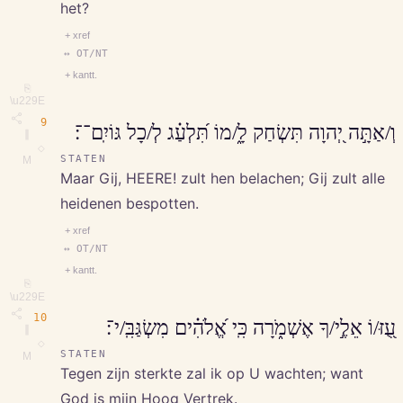
het?
+ xref
↔ OT/NT
+ kantt.
⎘
\u229E
9
וְ/אַתָּ֣ה יְ֭הוָה תִּשְׂחַק לָ֑/מוֹ תִּ֝לְעַ֗ג לְ/כָל גּוֹיִֽם־־׃
∥
◇
STATEN
M
Maar Gij, HEERE! zult hen belachen; Gij zult alle
heidenen bespotten.
+ xref
↔ OT/NT
+ kantt.
⎘
\u229E
10
עֻ֭זּ/וֹ אֵלֶ֣י/ךָ אֶשְׁמֹ֑רָה כִּֽי אֱ֝לֹהִ֗ים מִשְׂגַּבִּֽ/י־׃
∥
◇
STATEN
M
Tegen zijn sterkte zal ik op U wachten; want
God is mijn Hoog Vertrek.