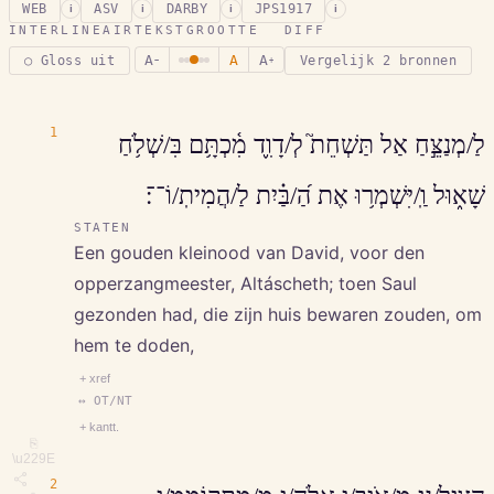
WEB
ASV
DARBY
JPS1917
i
i
i
i
INTERLINEAIR
TEKSTGROOTTE
DIFF
A
A
A
○ Gloss uit
Vergelijk 2 bronnen
−
+
1
לַ/מְנַצֵּ֣חַ אַל תַּשְׁחֵת֮ לְ/דָוִ֪ד מִ֫כְתָּ֥ם בִּ/שְׁלֹ֥חַ
שָׁא֑וּל וַֽ/יִּשְׁמְר֥וּ אֶת הַ֝/בַּ֗יִת לַ/הֲמִיתֽ/וֹ־־׃
STATEN
Een gouden kleinood van David, voor den
opperzangmeester, Altáscheth; toen Saul
gezonden had, die zijn huis bewaren zouden, om
hem te doden,
+ xref
↔ OT/NT
+ kantt.
⎘
\u229E
2