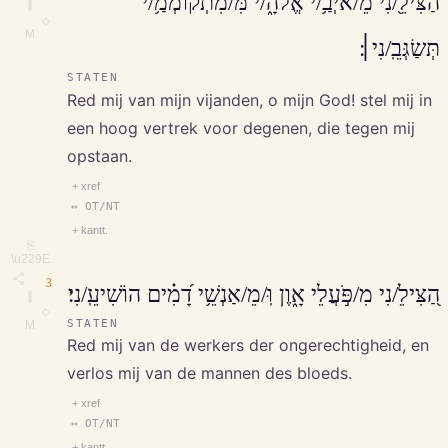
הַצִּילֵ֖/נִי מֵ/אֹיְבַ֥/י אֱלֹהָ֑/י מִּ/מִתְקוֹמְמַ֥/י
∥
◇
M
תְּשַׂגְּבֵֽ/נִי׀׃
STATEN
Red mij van mijn vijanden, o mijn God! stel mij in
een hoog vertrek voor degenen, die tegen mij
opstaan.
+ xref
↔ OT/NT
+ kantt.
⎘
\u229E
3
הַ֭צִּילֵ/נִי מִ/פֹּ֣עֲלֵי אָ֑וֶן וּֽ/מֵ/אַנְשֵׁ֥י דָ֝מִ֗ים הוֹשִׁיעֵֽ/נִי׃
∥
◇
STATEN
M
Red mij van de werkers der ongerechtigheid, en
verlos mij van de mannen des bloeds.
+ xref
↔ OT/NT
+ kantt.