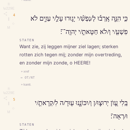
⎘
\u229E
4
כִּ֤י הִנֵּ֪ה אָֽרְב֡וּ לְ/נַפְשִׁ֗/י יָג֣וּרוּ עָלַ֣/י עַזִ֑ים לֹא
∥
◇
M
פִשְׁעִ֖/י וְ/לֹא חַטָּאתִ֣/י יְהוָֽה־־׃
STATEN
Want zie, zij leggen mijner ziel lagen; sterken
rotten zich tegen mij; zonder mijn overtreding,
en zonder mijn zonde, o HEERE!
+ xref
↔ OT/NT
+ kantt.
⎘
\u229E
5
בְּֽלִי עָ֭וֺן יְרוּצ֣וּ/ן וְ/יִכּוֹנָ֑נוּ ע֖וּרָ/ה לִ/קְרָאתִ֣/י
∥
◇
M
וּ/רְאֵה־׃
STATEN