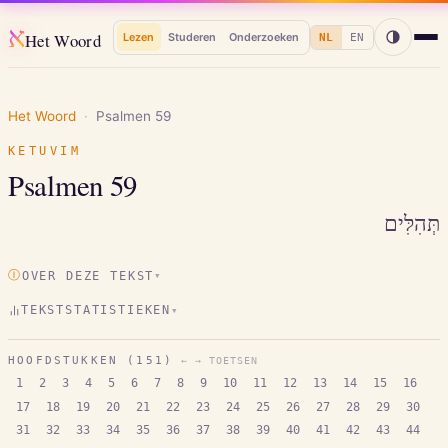
א
Het Woord
Lezen
Studeren
Onderzoeken
NL
EN
Het Woord
·
Psalmen
59
KETUVIM
Psalmen
59
תְּהִלִּים
Ⓘ
OVER DEZE TEKST
▾
TEKSTSTATISTIEKEN
▾
HOOFDSTUKKEN (
151
)
← → TOETSEN
1
2
3
4
5
6
7
8
9
10
11
12
13
14
15
16
17
18
19
20
21
22
23
24
25
26
27
28
29
30
31
32
33
34
35
36
37
38
39
40
41
42
43
44