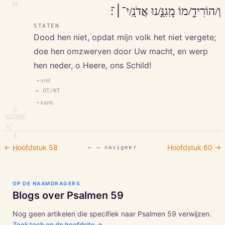
M
וְ/הוֹרִידֵ֑/מוֹ מָֽגִנֵּ֣/נוּ אֲדֹנָֽ/י־׀־׃
STATEN
Dood hen niet, opdat mijn volk het niet vergete;
doe hen omzwerven door Uw macht, en werp
hen neder, o Heere, ons Schild!
+ xref
↔ OT/NT
+ kantt.
⎘
\u229E
∥
◇
← Hoofdstuk
58
Hoofdstuk
60
→
← → navigeer
M
OP DE NAAMDRAGERS
Blogs over
Psalmen
59
Nog geen artikelen die specifiek naar
Psalmen
59
verwijzen.
Zoek toch op de hoofdsite →