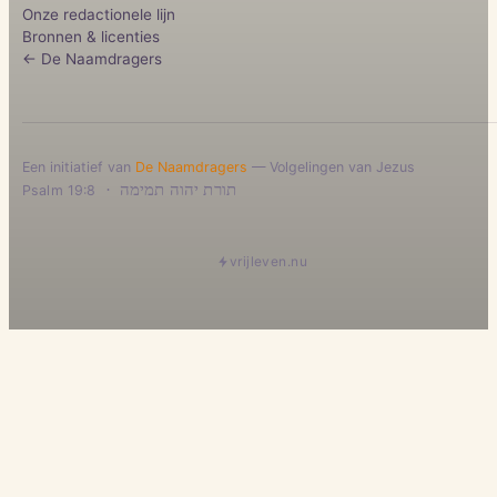
Onze redactionele lijn
Bronnen & licenties
← De Naamdragers
Een initiatief van
De Naamdragers
— Volgelingen van Jezus
·
תורת יהוה תמימה
Psalm 19:8
vrijleven.nu